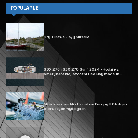
POPULARNE
S/y Turawa – s/y Miracle
SDX 270 i SDX 270 Surf 2024 – łodzie z
amerykańskiej stoczni Sea Ray made in
Poland
Młodzieżowe Mistrzostwa Europy ILCA 4 po
pierwszych wyścigach