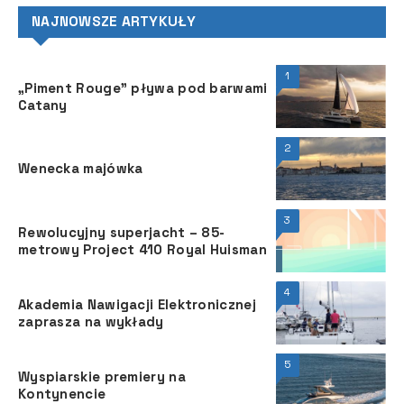
NAJNOWSZE ARTYKUŁY
1
„Piment Rouge” pływa pod barwami
Catany
2
Wenecka majówka
3
Rewolucyjny superjacht – 85-
metrowy Project 410 Royal Huisman
4
Akademia Nawigacji Elektronicznej
zaprasza na wykłady
5
Wyspiarskie premiery na
Kontynencie