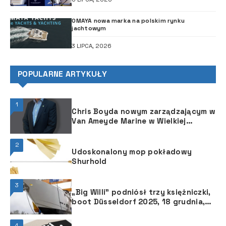
OMAYA nowa marka na polskim rynku
jachtowym
3 LIPCA, 2026
POPULARNE ARTYKUŁY
1
Chris Boyda nowym zarządzającym w
Van Ameyde Marine w Wielkiej
Brytanii
2
Udoskonalony mop pokładowy
Shurhold
3
„Big Willi” podniósł trzy księżniczki,
boot Düsseldorf 2025, 18 grudnia,
przy brzegu Renu
4