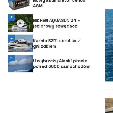
Nowy akumulator Jenox
AGM
3
NIKHEN AQUASUN 34 –
jeziorowy szwędacz
4
Karnic S37-x cruiser z
gwizdkiem
5
U wybrzeży Alaski płonie
ponad 3000 samochodów