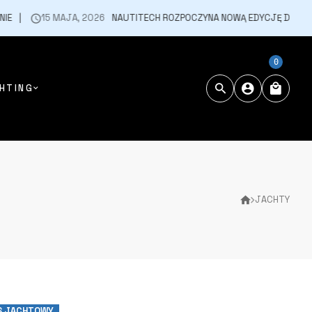
15 MAJA, 2026
NAUTITECH ROZPOCZYNA NOWĄ EDYCJĘ DNI OTWARTYC
0
HTING
JACHTY
S JACHTOWY