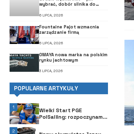
wybrać, dobór silnika do
łodzi, ABC śruby
6 LIPCA, 2026
Fountaine Pajot wzmacnia
zarządzanie firmą
6 LIPCA, 2026
OMAYA nowa marka na polskim
rynku jachtowym
3 LIPCA, 2026
POPULARNE ARTYKUŁY
1
Wielki Start PGE
PolSailing: rozpoczynamy
13. rok upowszechniania
żeglarstwa
2