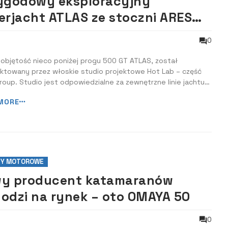
ygodowy eksploracyjny
erjacht ATLAS ze stoczni ARES
hts
0
objętość nieco poniżej progu 500 GT ATLAS, został
ektowany przez włoskie studio projektowe Hot Lab – część
roup. Studio jest odpowiedzialne za zewnętrzne linie jachtu.
ast zespół ekspertów Van Oossanen Naval Architects z
MORE
ą w Holandii tworzy architekturę okrętową. Wnętrze jachtu
dostosować do potrzeb wła...
TY MOTOROWE
y producent katamaranów
odzi na rynek – oto OMAYA 50
0