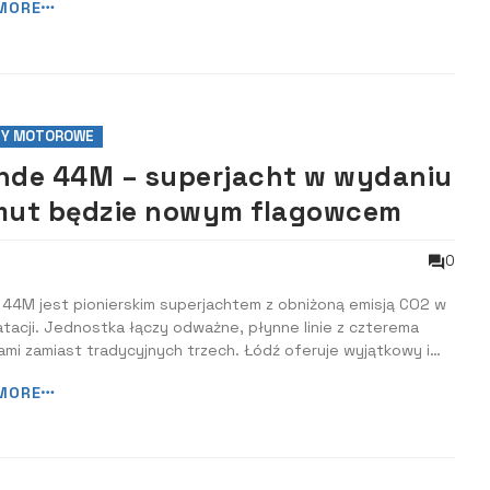
MORE
ować się jako wystawcy na targi, na stronie www.Boot.com.
TY MOTOROWE
nde 44M – superjacht w wydaniu
mut będzie nowym flagowcem
0
 44M jest pionierskim superjachtem z obniżoną emisją CO2 w
tacji. Jednostka łączy odważne, płynne linie z czterema
mi zamiast tradycyjnych trzech. Łódź oferuje wyjątkowy i
kiwany styl życia na pokładzie. Cechą wyróżniającą jacht jest
MORE
okład, który można przekształcić w prywatny dek z
óconym widokiem na m...