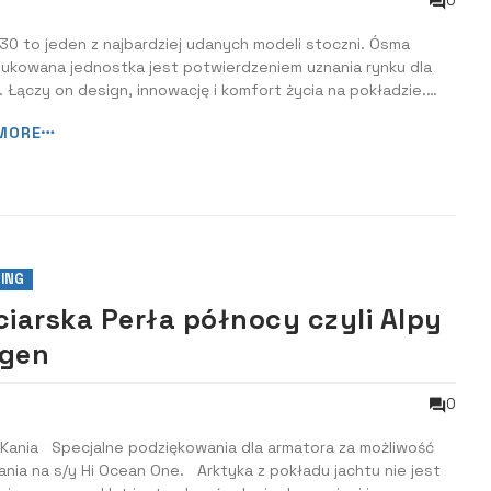
0
30 to jeden z najbardziej udanych modeli stoczni. Ósma
ukowana jednostka jest potwierdzeniem uznania rynku dla
 Łączy on design, innowację i komfort życia na pokładzie.
owym sukcesem stoczni jest sfinalizowanie sprzedaży
MORE
tej jednostki. Jest ona obecnie w budowie. Charakterystyka
30 wyróżnia się dużymi ga...
ING
ciarska Perła północy czyli Alpy
gen
0
 Kania Specjalne podziękowania dla armatora za możliwość
nia na s/y Hi Ocean One. Arktyka z pokładu jachtu nie jest