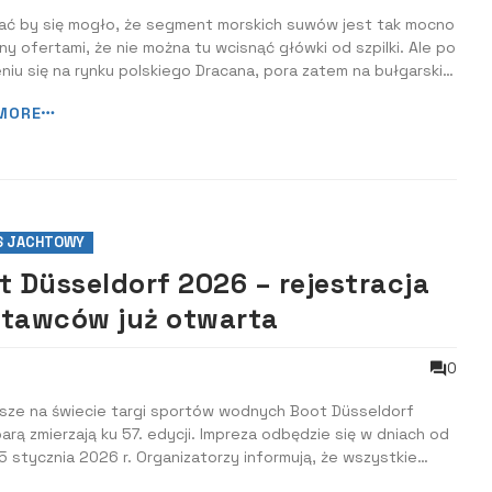
ć by się mogło, że segment morskich suwów jest tak mocno
y ofertami, że nie można tu wcisnąć główki od szpilki. Ale po
niu się na rynku polskiego Dracana, pora zatem na bułgarskie
je. Oto Omaya 50.
MORE
S JACHTOWY
t Düsseldorf 2026 – rejestracja
tawców już otwarta
0
ksze na świecie targi sportów wodnych Boot Düsseldorf
arą zmierzają ku 57. edycji. Impreza odbędzie się w dniach od
5 stycznia 2026 r. Organizatorzy informują, że wszystkie
esowane firmy, dealerzy i stowarzyszenia mogą już