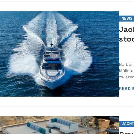
NEWS
Jac
sto
lat
Norbert
Müllera
związan
READ 
JACH