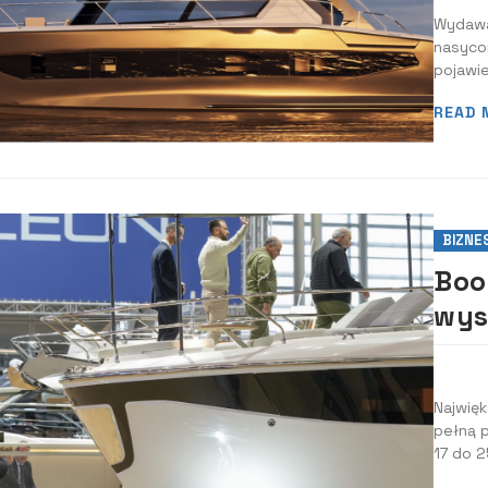
Wydawa
nasycon
pojawie
impres
READ 
BIZNE
Boo
wys
Najwię
pełną p
17 do 2
zainter