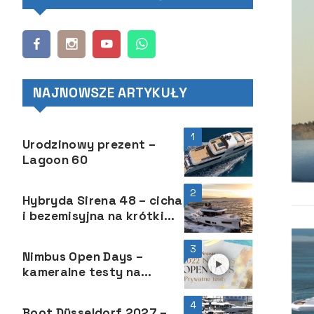
NAJNOWSZE ARTYKUŁY
1
Urodzinowy prezent –
Lagoon 60
2
Hybryda Sirena 48 – cicha
i bezemisyjna na krótkim
dystansie
3
Nimbus Open Days –
kameralne testy na
wodzie to od jakiegoś
czasu niebywała atrakcja
4
Boot Düsseldorf 2027 –