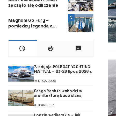
zaczęło się odliczanie
5
Magnum 63 Fury –
pomiędzy legendą a
innowacją
7. edycja POLBOAT YACHTING
FESTIVAL – 23-26 lipca 2026 r.
15 LIPCA, 2026
Sasga Yachts wchodzi w
architekturę budowlaną
9 LIPCA, 2026
Łodzie wędkarskie – jak