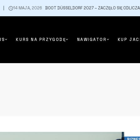
 MAJA, 2026
BOOT DÜSSELDORF 2027 – ZACZĘŁO SIĘ ODLICZANIE
WS
KURS NA PRZYGODĘ
NAWIGATOR
KUP JAC
BIZNE