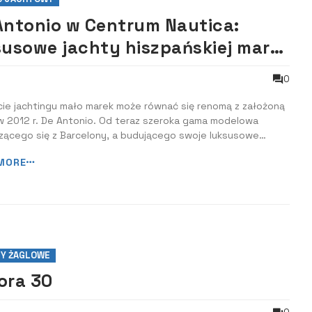
Antonio w Centrum Nautica:
susowe jachty hiszpańskiej marki
iutują w Polsce
0
cie jachtingu mało marek może równać się renomą z założoną
w 2012 r. De Antonio. Od teraz szeroka gama modelowa
ącego się z Barcelony, a budującego swoje luksusowe
w stoczniach w Augustowie oraz Ostródzie stała się
MORE
na na polskim rynku za sprawą Centrum Motorowodnego
. O marce De Antonio Marka De Antonio zo...
Y ŻAGLOWE
ora 30