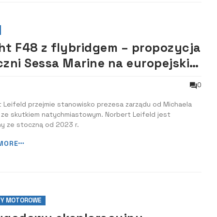
ht F48 z flybridgem ­– propozycja
czni Sessa Marine na europejskie
o
0
 Leifeld przejmie stanowisko prezesa zarządu od Michaela
 ze skutkiem natychmiastowym. Norbert Leifeld jest
y ze stoczną od 2023 r.
MORE
TY MOTOROWE