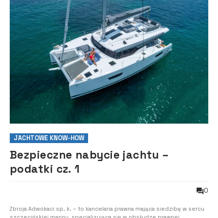
JACHTOWE KNOW-HOW
Bezpieczne nabycie jachtu –
podatki cz. 1
0
Zbroja Adwokaci sp. k. – to kancelaria prawna mająca siedzibę w sercu
szczecińskiej mariny, specjalizująca się w obsłudze prawnej