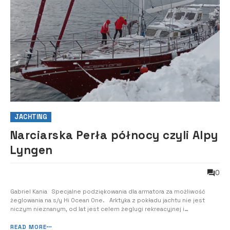
JACHTING
Narciarska Perła północy czyli Alpy
Lyngen
0
Gabriel Kania Specjalne podziękowania dla armatora za możliwość
żeglowania na s/y Hi Ocean One. Arktyka z pokładu jachtu nie jest
niczym nieznanym, od lat jest celem żeglugi rekreacyjnej i
komercyjnej. Na ogół rejsy przebiegają w niezwykle zróżnicowanych
warunkach, ale wszystko ma swoje granice. Czy ma sens pchać się w
READ MORE