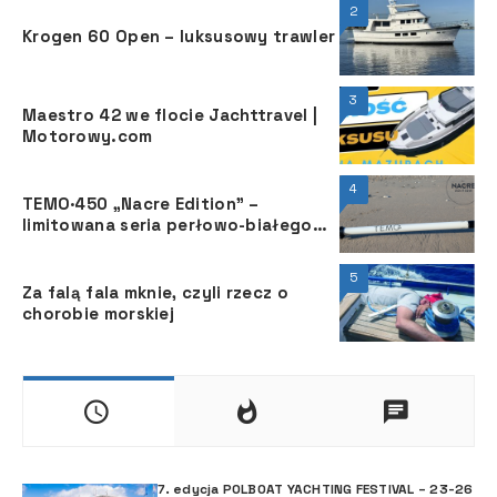
2
Krogen 60 Open – luksusowy trawler
3
Maestro 42 we flocie Jachttravel |
Motorowy.com
4
TEMO·450 „Nacre Edition” –
limitowana seria perłowo-białego
silnika o mocy 450 W
5
Za falą fala mknie, czyli rzecz o
chorobie morskiej
7. edycja POLBOAT YACHTING FESTIVAL – 23-26