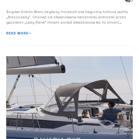
0
Bogdan Sobiło Wielu żeglarzy morskich zna tragiczną historię jachtu
„Bieszczady”. Chociaż od staranowania harcerskiej jednostki przez
gazowiec „Lady Elena” minęło ponad dwadzieścia lat, to śmierć
siedmiu ludzi, odcisnęła piętno w dziejach polskiego jachtingu chyba
już na zawsze. Pływałem „Bieszczadami” tylko raz, ale spotykałem
READ MORE
jacht wiele r...