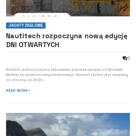
JACHTY ŻAGLOWE
Nautitech rozpoczyna nową edycję
DNI OTWARTYCH
0
Norbert Leifeld przejmie stanowisko prezesa zarządu od Michaela
Müllera ze skutkiem natychmiastowym. Norbert Leifeld jest związany
ze stoczną od 2023 r.
READ MORE