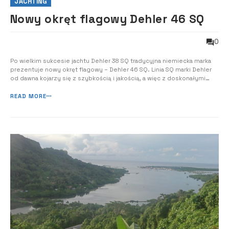
JACHTING
Nowy okręt flagowy Dehler 46 SQ
0
Po wielkim sukcesie jachtu Dehler 38 SQ tradycyjna niemiecka marka
prezentuje nowy okręt flagowy – Dehler 46 SQ. Linia SQ marki Dehler
od dawna kojarzy się z szybkością i jakością, a więc z doskonałymi
właściwościami żeglarskimi i najnowocześniejszym designem. Nowy
Dehler 46 SQ wyróżnia się unikalną koncepcją wystroju i oświetlenia,
READ MORE
inteligent...