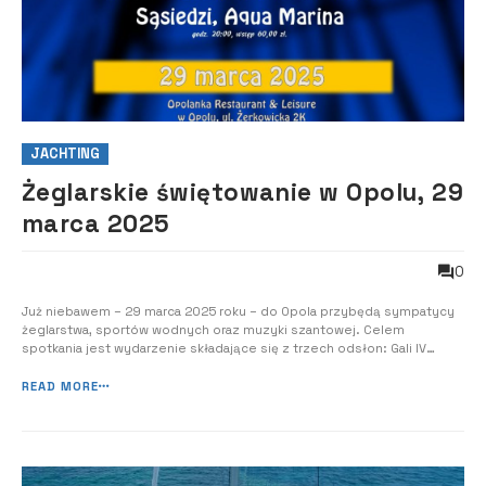
JACHTING
Żeglarskie świętowanie w Opolu, 29
marca 2025
0
Już niebawem – 29 marca 2025 roku – do Opola przybędą sympatycy
żeglarstwa, sportów wodnych oraz muzyki szantowej. Celem
spotkania jest wydarzenie składające się z trzech odsłon: Gali IV
Opolskiego Plebiscytu Żeglarskiego Dar Opola, IV Festiwal Pieśni spod
Żagli oraz koncertu szantowego. Organizatorem imprezy jest
READ MORE
Opolskie Stowarzy...