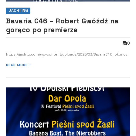
JACHTING
Bavaria C46 – Robert Gwóźdź na
gorąco po premierze
0
https://jachty.com/wp-content/uploads/2025/03/BavariaC46_ok.mov
READ MORE