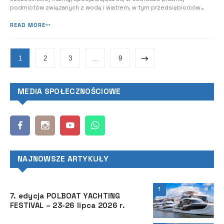
podmiotów związanych z wodą i wiatrem, w tym przedsiębiorców
szeroko pojętej gospodarki morskiej i przemysłu jachtowego. Załoga
kancelarii wspiera stocznie jachtowe (remontowe i produkcyjne),
READ MORE
dostawców wyposażenia, ...
1
2
3
…
9
MEDIA SPOŁECZNOŚCIOWE
NAJNOWSZE ARTYKUŁY
1
7. edycja POLBOAT YACHTING
FESTIVAL – 23-26 lipca 2026 r.