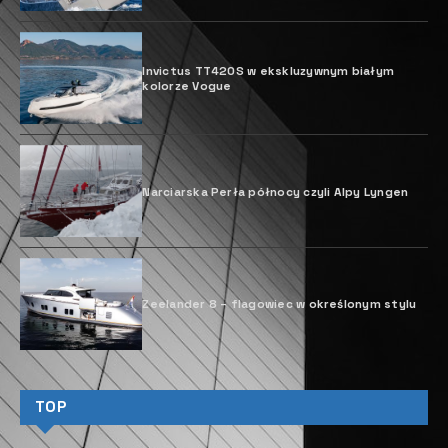
Invictus TT420S w ekskluzywnym białym
kolorze Vogue
Narciarska Perła północy czyli Alpy Lyngen
Zeelander 8 – flagowiec w określonym stylu
TOP