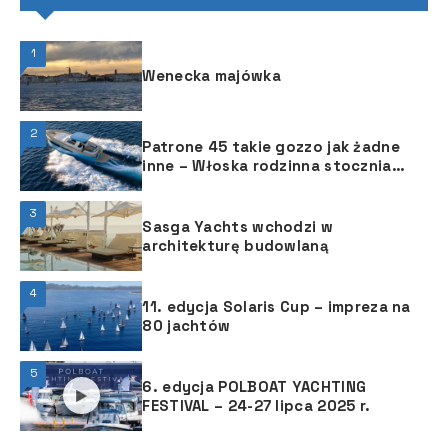
1
Wenecka majówka
2
Patrone 45 takie gozzo jak żadne
inne – Włoska rodzinna stocznia
Patrone Moreno powiększyła w
ubiegłym roku ofertę o nową
3
jednostkę z oferowanej serii
Sasga Yachts wchodzi w
Patrone.
architekturę budowlaną
4
11. edycja Solaris Cup – impreza na
80 jachtów
5
6. edycja POLBOAT YACHTING
FESTIVAL – 24-27 lipca 2025 r.