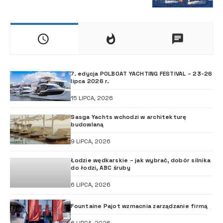
7. edycja POLBOAT YACHTING FESTIVAL – 23-26
lipca 2026 r.
15 LIPCA, 2026
Sasga Yachts wchodzi w architekturę
budowlaną
9 LIPCA, 2026
Łodzie wędkarskie – jak wybrać, dobór silnika
do łodzi, ABC śruby
6 LIPCA, 2026
Fountaine Pajot wzmacnia zarządzanie firmą
6 LIPCA, 2026