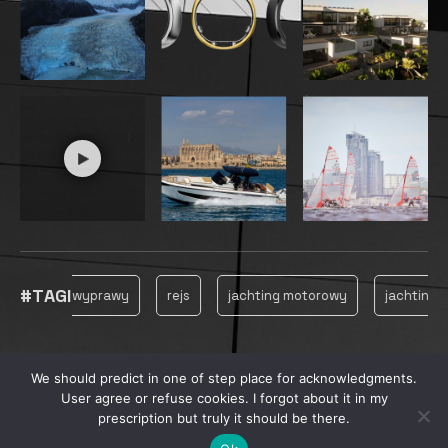
PREVIOUS POST
Bavaria C46 – Robert
Gwóźdź na gorąco po
premierze
NEXT POST
Polski Związek Żeglarski
przed wyborami – co
dalej?
We should predict in one of step place for acknowledgments.
User agree or refuse cookies. I forgot about it in my
RELATED POSTS
RELATED POSTS
MORE
prescription but truly it should be there.