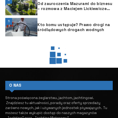
4
Od zauroczenia Mazurami do biznesu
– rozmowa z Maciejem Lickiewiczem
z Ascot Polska
5
Kto komu ustępuje? Prawo drogi na
śródlądowych drogach wodnych
JACHTING
JACHTING
VIDEO
Nautitech 48 Open – katamaran
dla wymagających właścicieli
11 MARCA, 2025