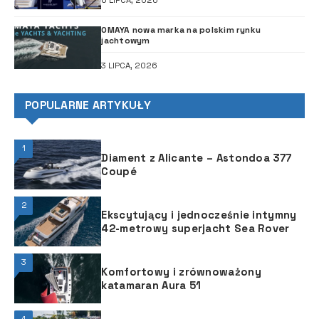
OMAYA nowa marka na polskim rynku
jachtowym
3 LIPCA, 2026
POPULARNE ARTYKUŁY
1
Diament z Alicante – Astondoa 377
Coupé
2
Ekscytujący i jednocześnie intymny
42-metrowy superjacht Sea Rover
3
Komfortowy i zrównoważony
katamaran Aura 51