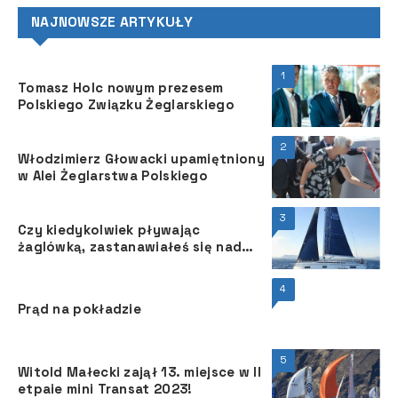
NAJNOWSZE ARTYKUŁY
1
Tomasz Holc nowym prezesem
Polskiego Związku Żeglarskiego
2
Włodzimierz Głowacki upamiętniony
w Alei Żeglarstwa Polskiego
3
Czy kiedykolwiek pływając
żaglówką, zastanawiałeś się nad
tym, o ile szybsza mogłaby być
żegluga z zoptymalizowanymi
4
żaglami przy minimalnych
Prąd na pokładzie
adaptacjach?
5
Witold Małecki zajął 13. miejsce w II
etpaie mini Transat 2023!