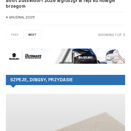
Boot Düsseldorf 2026 wyruszył w rejs ku nowym
brzegom
4 GRUDNIA, 2025
SHOWING
1
OF
3
PREV
NEXT
SZPEJE, DINGSY, PRZYDASIE