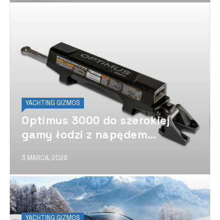
YACHTING GIZMOS
Optimus 3000 do szerokiej
gamy łodzi z napędem
stacjonarnym
3 MARCA, 2026
YACHTING GIZMOS