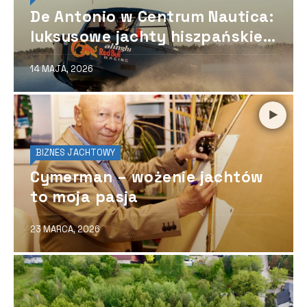
De Antonio w Centrum Nautica:
luksusowe jachty hiszpańskiej
marki debiutują w Polsce
14 MAJA, 2026
BIZNES JACHTOWY
Cymerman – wożenie jachtów
to moja pasja
23 MARCA, 2026