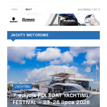
SHOWING
1
OF
3
PREV
NEXT
JACHTY MOTOROWE
JACHTING
7. edycja POLBOAT YACHTING
FESTIVAL – 23-26 lipca 2026