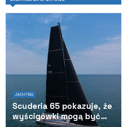
JACHTING
Scuderia 65 pokazuje, że
wyścigówki mogą być
wycieczkowcami