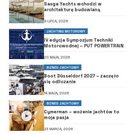
Sasga Yachts wchodzi w
architekturę budowlaną
9 LIPCA, 2026
JACHTING MOTOROWY
IV edycja Sympozjum Techniki
Motorowodnej – PUT POWERTRAIN
20 MAJA, 2026
BIZNES JACHTOWY
Boot Düsseldorf 2027 – zaczęło
się odliczanie
14 MAJA, 2026
BIZNES JACHTOWY
Cymerman – wożenie jachtów to
moja pasja
23 MARCA, 2026