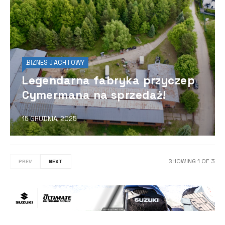
BIZNES JACHTOWY
Legendarna fabryka przyczep
Cymermana na sprzedaż!
15 GRUDNIA, 2025
SHOWING
1
OF
3
PREV
NEXT