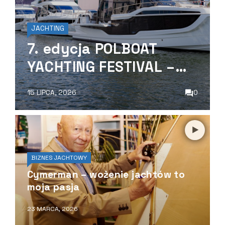
JACHTING
7. edycja POLBOAT
YACHTING FESTIVAL –
23-26 lipca 2026 r.
15 LIPCA, 2026
0
BIZNES JACHTOWY
Cymerman – wożenie jachtów to
moja pasja
23 MARCA, 2026