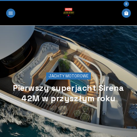
0
JACHTY MOTOROWE
Pierwszy superjacht Sirena
42M w przyszłym roku