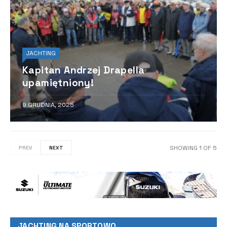
JACHTING
Kapitan Andrzej Drapella
upamiętniony!
9 GRUDNIA, 2025
SHOWING
1
OF
5
PREV
NEXT
JACHTING NA SPORTOWO