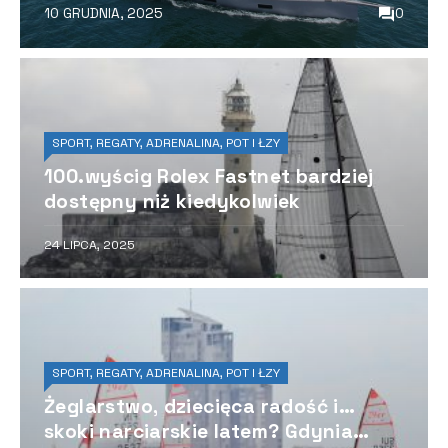
10 GRUDNIA, 2025
0
SPORT, REGATY, ADRENALINA, POT I ŁZY
100.wyścig Rolex Fastnet bardziej
dostępny niż kiedykolwiek
24 LIPCA, 2025
SPORT, REGATY, ADRENALINA, POT I ŁZY
Żeglarstwo, dziecięca radość i…
skoki narciarskie latem? Gdynia