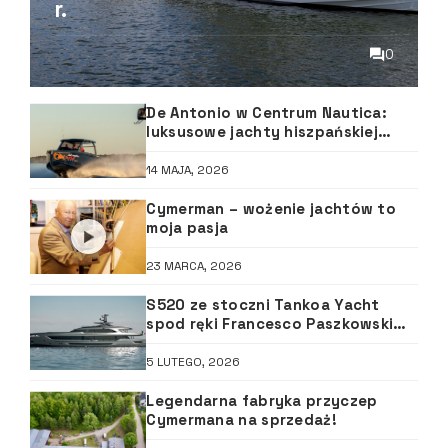
r.
0
De Antonio w Centrum Nautica:
luksusowe jachty hiszpańskiej
marki debiutują w Polsce
14 MAJA, 2026
Cymerman – wożenie jachtów to
moja pasja
23 MARCA, 2026
S520 ze stoczni Tankoa Yacht
spod ręki Francesco Paszkowski
Design
5 LUTEGO, 2026
Legendarna fabryka przyczep
Cymermana na sprzedaż!