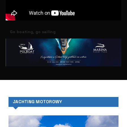
Go boating, go sailing
JACHTING MOTOROWY