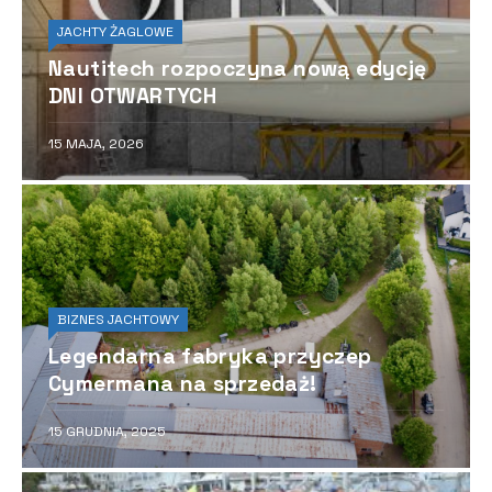
JACHTY ŻAGLOWE
Nautitech rozpoczyna nową edycję
DNI OTWARTYCH
15 MAJA, 2026
BIZNES JACHTOWY
Legendarna fabryka przyczep
Cymermana na sprzedaż!
15 GRUDNIA, 2025