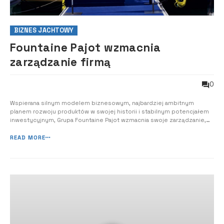
BIZNES JACHTOWY
Fountaine Pajot wzmacnia
zarządzanie firmą
0
Wspierana silnym modelem biznesowym, najbardziej ambitnym
planem rozwoju produktów w swojej historii i stabilnym potencjałem
inwestycyjnym, Grupa Fountaine Pajot wzmacnia swoje zarządzanie,
zbliżając się do 50. rocznicy istnienia, aby wesprzeć kolejną fazę
rozwoju. Długoterminowa strategia pewności siebie Firma odnotowała
READ MORE
136,3 mln euro przych...