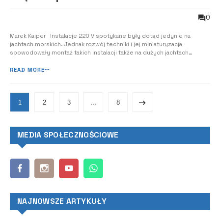
0
Marek Kaiper Instalacje 220 V spotykane były dotąd jedynie na
jachtach morskich. Jednak rozwój techniki i jej miniaturyzacja
spowodowały montaż takich instalacji także na dużych jachtach
śródlądowych. Współczesne jachty żaglowe i motorowe
projektowane są tak, by zapewnić użytkownikowi maksimum wygody
READ MORE
oraz aby umożliwić mu używanie na jachcie...
1
2
3
…
8
MEDIA SPOŁECZNOŚCIOWE
NAJNOWSZE ARTYKUŁY