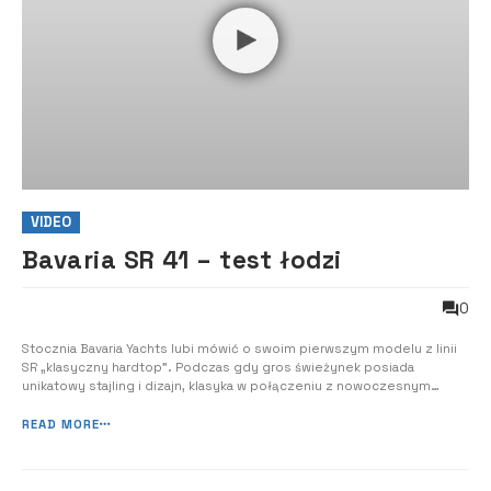
VIDEO
Bavaria SR 41 – test łodzi
0
Stocznia Bavaria Yachts lubi mówić o swoim pierwszym modelu z linii
SR „klasyczny hardtop”. Podczas gdy gros świeżynek posiada
unikatowy stajling i dizajn, klasyka w połączeniu z nowoczesnym
emploi, wciąż nieźle się sprzedaje, a to dało stoczni impuls do
zrealizowania kolejnej odsłony SR – mniejszej siostry – SR36. 41-ka to
READ MORE
duża i przestronna ...