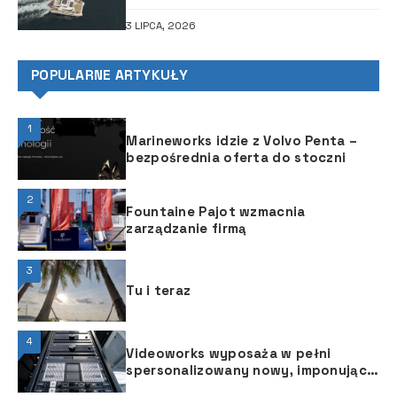
3 LIPCA, 2026
POPULARNE ARTYKUŁY
1
Marineworks idzie z Volvo Penta –
bezpośrednia oferta do stoczni
2
Fountaine Pajot wzmacnia
zarządzanie firmą
3
Tu i teraz
4
Videoworks wyposaża w pełni
spersonalizowany nowy, imponujący
model Sparta Hessen