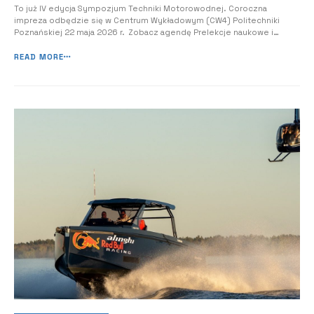
To już IV edycja Sympozjum Techniki Motorowodnej. Coroczna
impreza odbędzie się w Centrum Wykładowym (CW4) Politechniki
Poznańskiej 22 maja 2026 r. Zobacz agendę Prelekcje naukowe i
eksperckie: Podczas paneli dyskusyjnych eksperci branży, naukowcy
oraz inżynierowie przyszłości podzielą się najnowszymi wynikami
READ MORE
badań nad nowoczesnymi napędami...