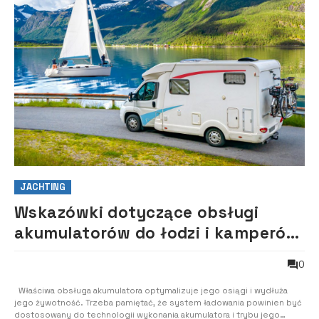
JACHTING
Wskazówki dotyczące obsługi
akumulatorów do łodzi i kamperów
na sezon 2021
0
Właściwa obsługa akumulatora optymalizuje jego osiągi i wydłuża
jego żywotność. Trzeba pamiętać, że system ładowania powinien być
dostosowany do technologii wykonania akumulatora i trybu jego