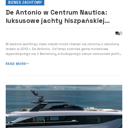
BIZNES JACHTOWY
De Antonio w Centrum Nautica:
luksusowe jachty hiszpańskiej
marki debiutują w Polsce
0
W świecie jachtingu mało marek może równać się renomą z założoną
ledwo w 2012 r. De Antonio. Od teraz szeroka gama modelowa
wywodzącego się z Barcelony, a budującego swoje luksusowe jachty
w stoczniach w Augustowie oraz Ostródzie stała się dostępna na
polskim rynku za sprawą Centrum Motorowodnego Nautica. O marce
READ MORE
De Antonio Marka De Antonio zo...