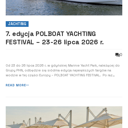
JACHTING
7. edycja POLBOAT YACHTING
FESTIVAL – 23-26 lipca 2026 r.
0
Od 23 do 26 lipca 2026 r. w gdyńskiej Marinie Yacht Park, należącej do
Grupy PHN, odbędzie się siódma edycja największych targów na
wodzie w tej części Europy – POLBOAT YACHTING FESTIVAL. Po raz
kolejny przez cztery dni można będzie oglądać najpiękniejsze łodzie
motorowe, jachty żaglowe, katamarany i skutery wodne, do tego
READ MORE
podziwiać poka...