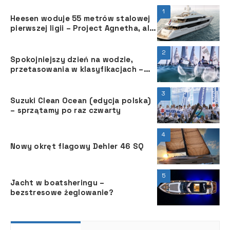
1
Heesen woduje 55 metrów stalowej
pierwszej ligii – Project Agnetha, ale
to nie koniec zabawy
2
Spokojniejszy dzień na wodzie,
przetasowania w klasyfikacjach –
Mistrzostw Europy ILCA 4 i Open
European Trophy
3
Suzuki Clean Ocean (edycja polska)
– sprzątamy po raz czwarty
4
Nowy okręt flagowy Dehler 46 SQ
5
Jacht w boatsheringu –
bezstresowe żeglowanie?