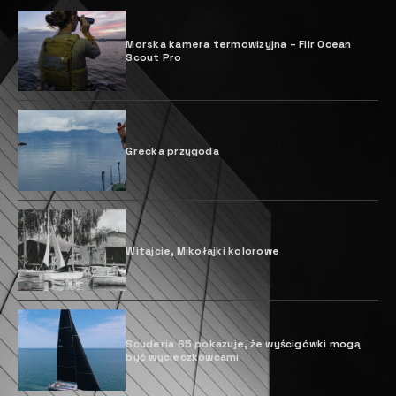
Morska kamera termowizyjna – Flir Ocean
Scout Pro
Grecka przygoda
Witajcie, Mikołajki kolorowe
Scuderia 65 pokazuje, że wyścigówki mogą
być wycieczkowcami