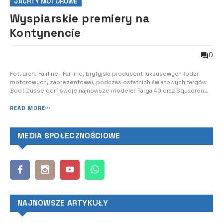
JACHTY MOTOROWE
Wyspiarskie premiery na
Kontynencie
0
Fot. arch. Fairline Fairline, brytyjski producent luksusowych łodzi
motorowych, zaprezentował, podczas ostatnich światowych targów
Boot Düsseldorf swoje najnowsze modele: Targa 40 oraz Squadron
58. Boot Düsseldorf to największe targi jachtów i sprzętu wodnego,
na których co roku ponad 1500 wystawców z całego świata pokazuje
READ MORE
swoje produkty ...
MEDIA SPOŁECZNOŚCIOWE
NAJNOWSZE ARTYKUŁY