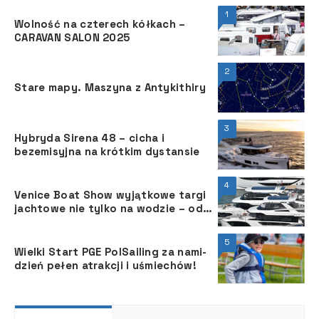
1
Wolność na czterech kółkach –
CARAVAN SALON 2025
2
Stare mapy. Maszyna z Antykithiry
3
Hybryda Sirena 48 – cicha i
bezemisyjna na krótkim dystansie
4
Venice Boat Show wyjątkowe targi
jachtowe nie tylko na wodzie – od
29 maja do 2 czerwca 2025 r.
5
Wielki Start PGE PolSailing za nami-
dzień pełen atrakcji i uśmiechów!