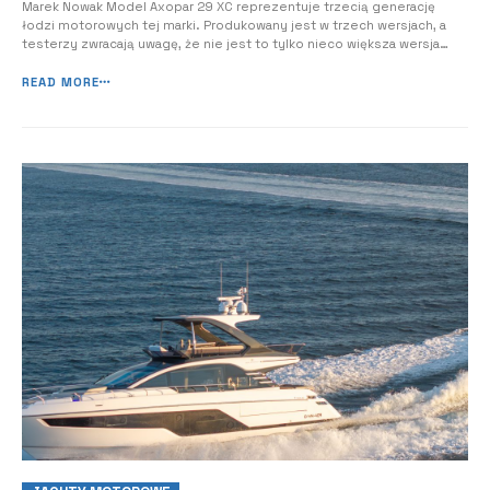
Marek Nowak Model Axopar 29 XC reprezentuje trzecią generację
łodzi motorowych tej marki. Produkowany jest w trzech wersjach, a
testerzy zwracają uwagę, że nie jest to tylko nieco większa wersja
modelu 28, ale jego znacząca przebudowa. Uznanie, z jakim spotyka
się ta jednostka wśród testerów, cieszy tym bardziej, że w jej
READ MORE
produkcję wkład mają ...