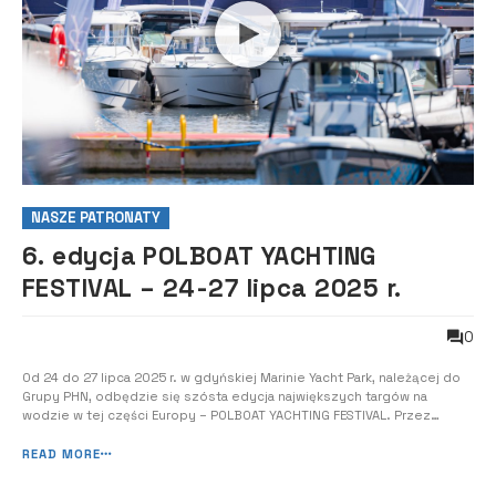
NASZE PATRONATY
6. edycja POLBOAT YACHTING
FESTIVAL – 24-27 lipca 2025 r.
0
Od 24 do 27 lipca 2025 r. w gdyńskiej Marinie Yacht Park, należącej do
Grupy PHN, odbędzie się szósta edycja największych targów na
wodzie w tej części Europy – POLBOAT YACHTING FESTIVAL. Przez
cztery dni można będzie obejrzeć najpiękniejsze jachty żaglowe,
łodzie motorowe, katamarany, houseboaty, riby i skutery wodne, do
READ MORE
tego oglądać pokazy s...