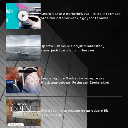
Andre Cakar z AdriaticWave – kilka informacji
oraz rad od chorwackiego jachtsmena
Sparta – w pełni zindywidualizowany
superjacht ze stoczni Heesen
Żegnamy Line Markert – wiceprezes
Międzynarodowej Federacji Żeglarskiej
Nautitech rozpoczyna nową edycję DNI
OTWARTYCH