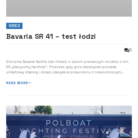
VIDEO
Bavaria SR 41 – test łodzi
0
Stocznia Bavaria Yachts lubi mówić o swoim pierwszym modelu z linii
SR „klasyczny hardtop”. Podczas gdy gros świeżynek posiada
unikatowy stajling i dizajn, klasyka w połączeniu z nowoczesnym
emploi, wciąż nieźle się sprzedaje, a to dało stoczni impuls do
zrealizowania kolejnej odsłony SR – mniejszej siostry – SR36. 41-ka to
READ MORE
duża i przestronna ...