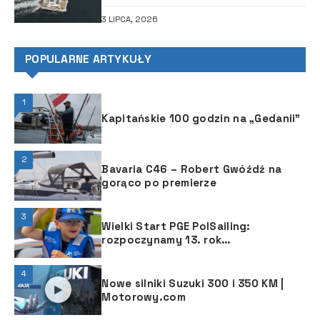
3 LIPCA, 2026
POPULARNE ARTYKUŁY
1
Kapitańskie 100 godzin na „Gedanii”
2
Bavaria C46 – Robert Gwóźdź na
gorąco po premierze
3
Wielki Start PGE PolSailing:
rozpoczynamy 13. rok
upowszechniania żeglarstwa
4
Nowe silniki Suzuki 300 i 350 KM |
Motorowy.com