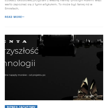
Szukasz luksusowej przystani z własną mariną i prostym RIBem? Więc
warto zapoznać się z tymn artykułem. To może być taniej niż w
Emiratach.
READ MORE
BIZNES JACHTOWY