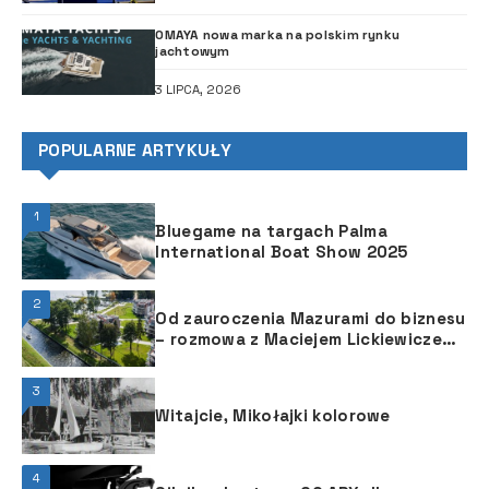
OMAYA nowa marka na polskim rynku
jachtowym
3 LIPCA, 2026
POPULARNE ARTYKUŁY
1
Bluegame na targach Palma
International Boat Show 2025
2
Od zauroczenia Mazurami do biznesu
– rozmowa z Maciejem Lickiewiczem
z Ascot Polska
3
Witajcie, Mikołajki kolorowe
4