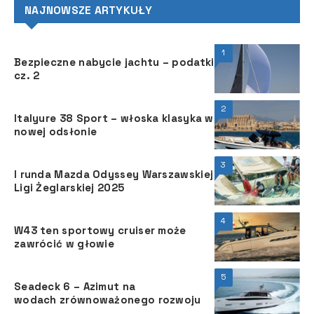
NAJNOWSZE ARTYKUŁY
1
Bezpieczne nabycie jachtu – podatki
cz. 2
2
Italyure 38 Sport – włoska klasyka w
nowej odsłonie
3
I runda Mazda Odyssey Warszawskiej
Ligi Żeglarskiej 2025
4
W43 ten sportowy cruiser może
zawrócić w głowie
5
Seadeck 6 – Azimut na
wodach zrównoważonego rozwoju