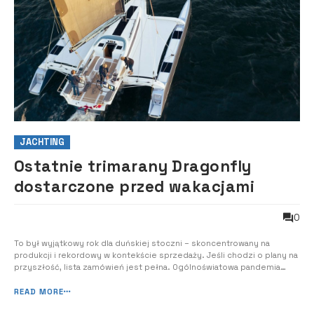
JACHTING
Ostatnie trimarany Dragonfly
dostarczone przed wakacjami
0
To był wyjątkowy rok dla duńskiej stoczni – skoncentrowany na
produkcji i rekordowy w kontekście sprzedaży. Jeśli chodzi o plany na
przyszłość, lista zamówień jest pełna. Ogólnoświatowa pandemia
COVID-19 wywróciła do góry nogami cały przemysł morski,
zaskakujące, że w pozytywny sposób. Zdecydowanie więcej osób
READ MORE
wybiera się na wodę, co wiąże się...