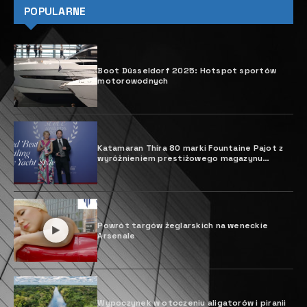
POPULARNE
Boot Düsseldorf 2025: Hotspot sportów
motorowodnych
Katamaran Thira 80 marki Fountaine Pajot z
wyróżnieniem prestiżowego magazynu
żeglarskiego
Powrót targów żeglarskich na weneckie
Arsenale
Wypoczynek w otoczeniu aligatorów i piranii