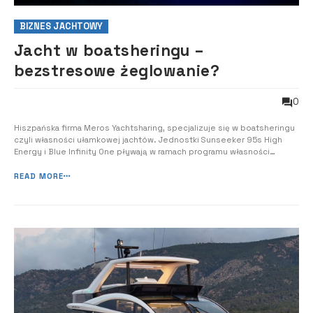
BIZNES JACHTOWY
Jacht w boatsheringu –
bezstresowe żeglowanie?
0
Hiszpańska firma Meros Yachtsharing, specjalizuje się w boatsheringu
czyli własności ułamkowej jachtów. Jednostki Sunseeker 95s High
Energy i Blue Infinity One pływają w ramach programu własności
Flexshare.
READ MORE