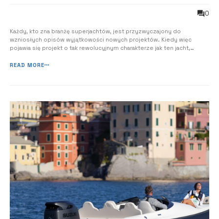
0
Każdy, kto zna branżę superjachtów, jest przyzwyczajony do
wzniosłych opisów wyjątkowości nowych projektów. Kiedy więc
pojawia się projekt o tak rewolucyjnym charakterze jak ten jacht,
trudno jest znaleźć świeże słowa, które naprawdę zilustrują wizję i
ambicje, jakie za nim stoją. Pozwolimy, aby historia Projektu 410 firmy
READ MORE
Royal Huisman mówiła...