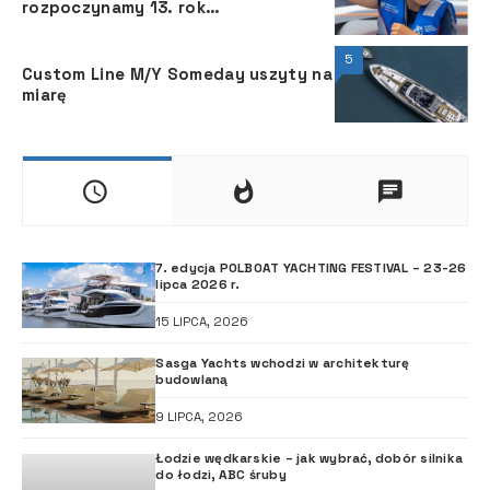
rozpoczynamy 13. rok
upowszechniania żeglarstwa
5
Custom Line M/Y Someday uszyty na
miarę
7. edycja POLBOAT YACHTING FESTIVAL – 23-26
lipca 2026 r.
15 LIPCA, 2026
Sasga Yachts wchodzi w architekturę
budowlaną
9 LIPCA, 2026
Łodzie wędkarskie – jak wybrać, dobór silnika
do łodzi, ABC śruby