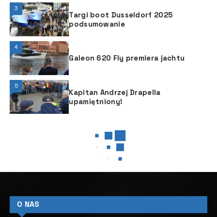
3
Targi boot Dusseldorf 2025
podsumowanie
4
Galeon 620 Fly premiera jachtu
5
Kapitan Andrzej Drapella
upamiętniony!
JACHTY MOTOROWE
JACHTY MOTOROWE
Baikal Yacht Group (czy)
zbuduje jednocześnie dwa