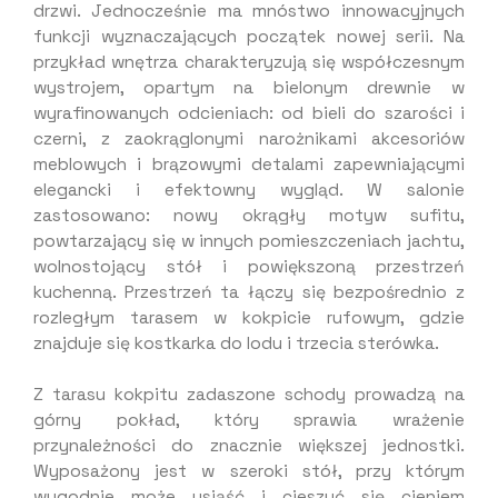
drzwi. Jednocześnie ma mnóstwo innowacyjnych
funkcji wyznaczających początek nowej serii. Na
przykład wnętrza charakteryzują się współczesnym
wystrojem, opartym na bielonym drewnie w
wyrafinowanych odcieniach: od bieli do szarości i
czerni, z zaokrąglonymi narożnikami akcesoriów
meblowych i brązowymi detalami zapewniającymi
elegancki i efektowny wygląd. W salonie
zastosowano: nowy okrągły motyw sufitu,
powtarzający się w innych pomieszczeniach jachtu,
wolnostojący stół i powiększoną przestrzeń
kuchenną. Przestrzeń ta łączy się bezpośrednio z
rozległym tarasem w kokpicie rufowym, gdzie
znajduje się kostkarka do lodu i trzecia sterówka.
Z tarasu kokpitu zadaszone schody prowadzą na
górny pokład, który sprawia wrażenie
przynależności do znacznie większej jednostki.
Wyposażony jest w szeroki stół, przy którym
wygodnie może usiąść i cieszyć się cieniem