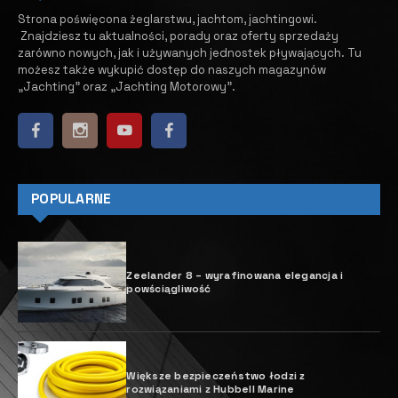
megajachty o długości 86 m
10 MARCA, 2024
M
fot. arch. Baikal Yacht Group
iędzynarodowy zespół
projektantów, architektów i
inżynierów z Baikal Yachts Group