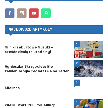
NAJNOWSZE ARTYKUŁY
1
Silniki zaburtowe Suzuki –
sześćdziesiąte urodziny!
2
Agnieszka Skrzypulec: Nie
zamieniłabym żeglarstwa na żaden
inny sport
3
Mielizna
4
Wielki Start PGE PolSailing: