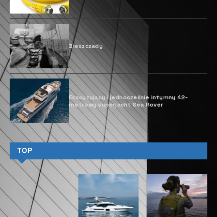
rozpoczął prace nad dwoma 86-
metrowymi kadłubami. W projekcie
biorą udział specjaliści z: Rosji, Włoch, Niemiec i
innych krajów.
Dwa prawie identyczne megajachty mają wspólne
elementy zewnętrzne, ale są przeznaczone do
różnych obszarów żeglowania. Kiedy klient zwrócił
się do firmy z prośbą o zaprojektowanie 86-
metrowego jachtu, zespół specjalistów zaoferował
mu dwa różne kadłuby jednocześnie, ale z tymi
samymi rozwiązaniami planistycznymi w strefie dla
właściciela. W rezultacie narodził się pomysł
stworzenia jachtu odkrywcy i lodołamacza. Jeden
jacht na południowe szerokości geograficzne, drugi
– do podróży na północne wody.
Wspólnym elementem obu projektów jest
przestrzeń dla właściciela i stanowisko kontrolne.
Od trzeciego do piątego pokładu w obu