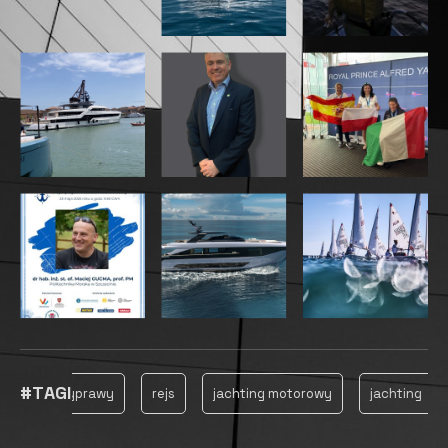
megajachtach kabina właściciela, biura, salon,
biblioteka, boiska sportowe i miejsce do medytacji
są prawie takie same. Dzięki temu właściciel jachtu
nie przyzwyczaja się ponownie do przestrzeni
podczas przechodzenia z jednego jachtu na drugi i
w miarę komfortowo porusza się w swojej
przestrzeni osobistej. Natomiast wygląd
zewnętrzny jachtów nie jest identyczny –
podobieństwo widać w szczegółach nadbudówki.
Dodatkowo jachty różnią się pod względem
przeznaczenia i komfortu.
Megajacht Baikal 86 Explorer ma mnóstwo otwartej
powierzchni, gdzie można cieszyć się przyjemną,
ciepłą pogodą. Na głównym pokładzie znajduje się
duży basen, a na pokładzie właściciela można
zażywać relaksu w dwóch jacuzzi. Kadłub zostanie
wykonany w formacie szybkiej wyporności. Jako
silniki napędowe zastosowano dwa układy