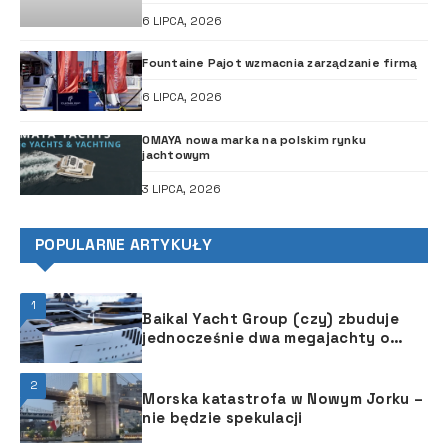
6 LIPCA, 2026
Fountaine Pajot wzmacnia zarządzanie firmą
6 LIPCA, 2026
OMAYA nowa marka na polskim rynku
jachtowym
3 LIPCA, 2026
POPULARNE ARTYKUŁY
1
Baikal Yacht Group (czy) zbuduje
jednocześnie dwa megajachty o
długości 86 m
2
Morska katastrofa w Nowym Jorku –
nie będzie spekulacji