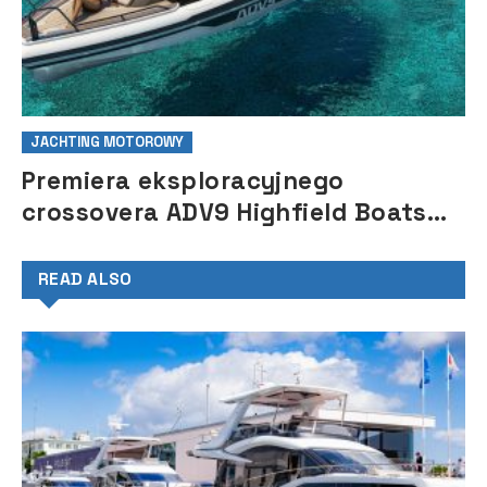
JACHTING MOTOROWY
Premiera eksploracyjnego
crossovera ADV9 Highfield Boats
na targach boot w Düsseldorfie
READ ALSO