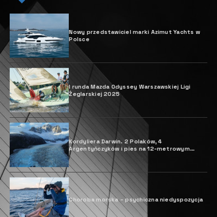
Nowy przedstawiciel marki Azimut Yachts w
Polsce
I runda Mazda Odyssey Warszawskiej Ligi
Żeglarskiej 2025
Kordyliera Darwin. 2 Polaków, 4
Argentyńczyków i pies na 12-metrowym
jachcie „Pic La Lune”
Choroba morska – psychiczna niedyspozycja