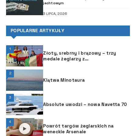
jachtowym
3 LIPCA, 2026
POPULARNE ARTYKUŁY
1
Złoty, srebrny i brązowy – trzy
medale żeglarzy z
niepełnosprawnościami na
Mistrzostwach Świata w klasie
2
Hansa 303!
Klątwa Minotaura
3
Absolute uwodzi – nowa Navetta 70
4
Powrót targów żeglarskich na
weneckie Arsenale