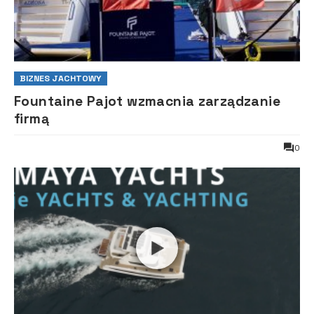
BIZNES JACHTOWY
Fountaine Pajot wzmacnia zarządzanie
firmą
0