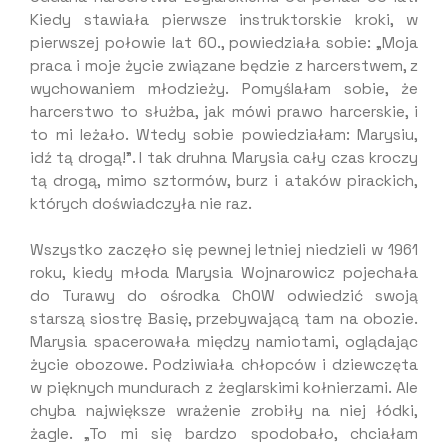
Kiedy stawiała pierwsze instruktorskie kroki, w
pierwszej połowie lat 60., powiedziała sobie: „Moja
praca i moje życie związane będzie z harcerstwem, z
wychowaniem młodzieży. Pomyślałam sobie, że
harcerstwo to służba, jak mówi prawo harcerskie, i
to mi leżało. Wtedy sobie powiedziałam: Marysiu,
idź tą drogą!”. I tak druhna Marysia cały czas kroczy
tą drogą, mimo sztormów, burz i ataków pirackich,
których doświadczyła nie raz.
Wszystko zaczęło się pewnej letniej niedzieli w 1961
roku, kiedy młoda Marysia Wojnarowicz pojechała
do Turawy do ośrodka ChOW odwiedzić swoją
starszą siostrę Basię, przebywającą tam na obozie.
Marysia spacerowała między namiotami, oglądając
życie obozowe. Podziwiała chłopców i dziewczęta
w pięknych mundurach z żeglarskimi kołnierzami. Ale
chyba największe wrażenie zrobiły na niej łódki,
żagle. „To mi się bardzo spodobało, chciałam