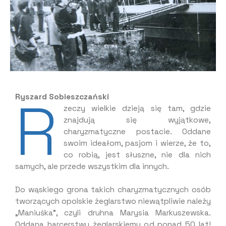
R
Ryszard Sobieszczański
zeczy wielkie dzieją się tam, gdzie
znajdują się wyjątkowe,
charyzmatyczne postacie. Oddane
swoim ideałom, pasjom i wierze, że to,
co robią, jest słuszne, nie dla nich
samych, ale przede wszystkim dla innych.
Do wąskiego grona takich charyzmatycznych osób
tworzących opolskie żeglarstwo niewątpliwie należy
„Maniuśka”, czyli druhna Marysia Markuszewska.
Oddana harcerstwu żeglarskiemu od ponad 50 lat!