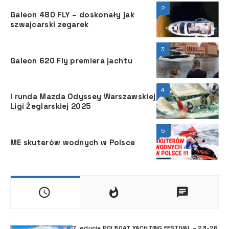
2
Galeon 480 FLY – doskonały jak
szwajcarski zegarek
3
Galeon 620 Fly premiera jachtu
4
I runda Mazda Odyssey Warszawskiej
Ligi Żeglarskiej 2025
5
ME skuterów wodnych w Polsce
7. edycja POLBOAT YACHTING FESTIVAL – 23-26