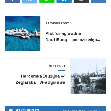
PREVIOUS POST
Platformy wodne
NautiBuoy – jeszcze więcej
radości i zabawy podczas
rejsu superjachtem
NEXT POST
41 Harcerska Drużyna
Żeglarska Władysława
Wagnera, Opole
RELATED POSTS
RELATED POSTS
MORE