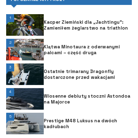
1
Kacper Ziemiński dla „Jachtingu”:
Zamieniłem żeglarstwo na triathlon
2
Klątwa Minotaura z oderwanymi
palcami – część druga
3
Ostatnie trimarany Dragonfly
dostarczone przed wakacjami
4
Wiosenne debiuty stoczni Astondoa
na Majorce
5
Prestige M48 Luksus na dwóch
kadłubach