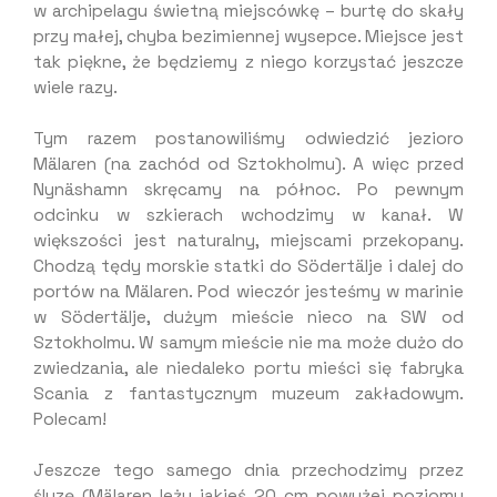
w archipelagu świetną miejscówkę – burtę do skały
przy małej, chyba bezimiennej wysepce. Miejsce jest
tak piękne, że będziemy z niego korzystać jeszcze
wiele razy.
Tym razem postanowiliśmy odwiedzić jezioro
Mälaren (na zachód od Sztokholmu). A więc przed
Nynäshamn skręcamy na północ. Po pewnym
odcinku w szkierach wchodzimy w kanał. W
większości jest naturalny, miejscami przekopany.
Chodzą tędy morskie statki do Södertälje i dalej do
portów na Mälaren. Pod wieczór jesteśmy w marinie
w Södertälje, dużym mieście nieco na SW od
Sztokholmu. W samym mieście nie ma może dużo do
zwiedzania, ale niedaleko portu mieści się fabryka
Scania z fantastycznym muzeum zakładowym.
Polecam!
Jeszcze tego samego dnia przechodzimy przez
śluzę (Mälaren leży jakieś 20 cm powyżej poziomu