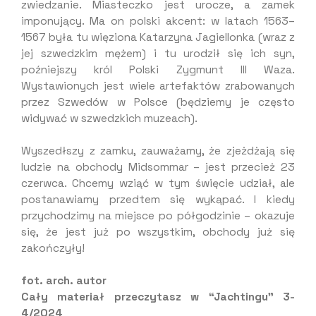
zwiedzanie. Miasteczko jest urocze, a zamek
imponujący. Ma on polski akcent: w latach 1563–
1567 była tu więziona Katarzyna Jagiellonka (wraz z
jej szwedzkim mężem) i tu urodził się ich syn,
poźniejszy król Polski Zygmunt III Waza.
Wystawionych jest wiele artefaktów zrabowanych
przez Szwedów w Polsce (będziemy je często
widywać w szwedzkich muzeach).
Wyszedłszy z zamku, zauważamy, że zjeżdżają się
ludzie na obchody Midsommar – jest przecież 23
czerwca. Chcemy wziąć w tym święcie udział, ale
postanawiamy przedtem się wykąpać. I kiedy
przychodzimy na miejsce po półgodzinie – okazuje
się, że jest już po wszystkim, obchody już się
zakończyły!
fot. arch. autor
Cały materiał przeczytasz w “Jachtingu” 3-
4/2024