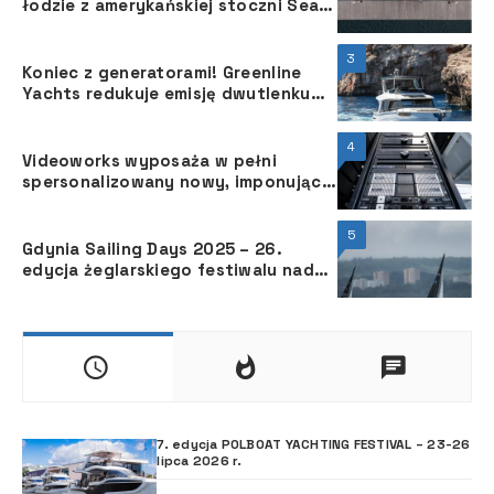
łodzie z amerykańskiej stoczni Sea
Ray made in Poland
3
Koniec z generatorami! Greenline
Yachts redukuje emisję dwutlenku
węgla nie psując przy tym zabawy z
żeglowania
4
Videoworks wyposaża w pełni
spersonalizowany nowy, imponujący
model Sparta Hessen
5
Gdynia Sailing Days 2025 – 26.
edycja żeglarskiego festiwalu nad
Bałtykiem
7. edycja POLBOAT YACHTING FESTIVAL – 23-26
lipca 2026 r.