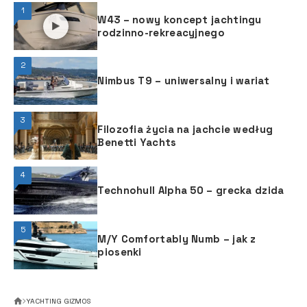
1
W43 – nowy koncept jachtingu
rodzinno-rekreacyjnego
2
Nimbus T9 – uniwersalny i wariat
3
Filozofia życia na jachcie według
Benetti Yachts
4
Technohull Alpha 50 – grecka dzida
5
M/Y Comfortably Numb – jak z
piosenki
YACHTING GIZMOS