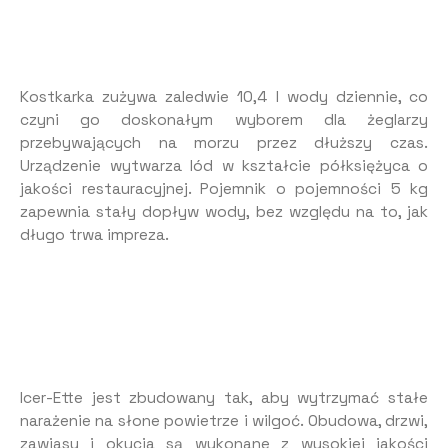
Kostkarka zużywa zaledwie 10,4 l wody dziennie, co
czyni go doskonałym wyborem dla żeglarzy
przebywających na morzu przez dłuższy czas.
Urządzenie wytwarza lód w kształcie półksiężyca o
jakości restauracyjnej. Pojemnik o pojemności 5 kg
zapewnia stały dopływ wody, bez względu na to, jak
długo trwa impreza.
Icer-Ette jest zbudowany tak, aby wytrzymać stałe
narażenie na słone powietrze i wilgoć. Obudowa, drzwi,
zawiasy i okucia są wykonane z wysokiej jakości