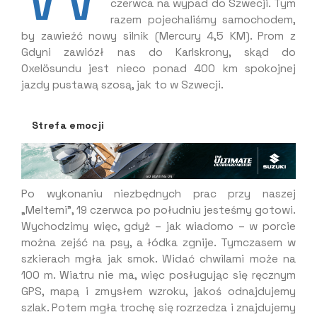
czerwca na wypad do Szwecji. Tym
razem pojechaliśmy samochodem,
by zawieźć nowy silnik (Mercury 4,5 KM). Prom z
Gdyni zawiózł nas do Karlskrony, skąd do
Oxelösundu jest nieco ponad 400 km spokojnej
jazdy pustawą szosą, jak to w Szwecji.
Strefa emocji
Po wykonaniu niezbędnych prac przy naszej
„Meltemi”, 19 czerwca po południu jesteśmy gotowi.
Wychodzimy więc, gdyż – jak wiadomo – w porcie
można zejść na psy, a łódka zgnije. Tymczasem w
szkierach mgła jak smok. Widać chwilami może na
100 m. Wiatru nie ma, więc posługując się ręcznym
GPS, mapą i zmysłem wzroku, jakoś odnajdujemy
szlak. Potem mgła trochę się rozrzedza i znajdujemy