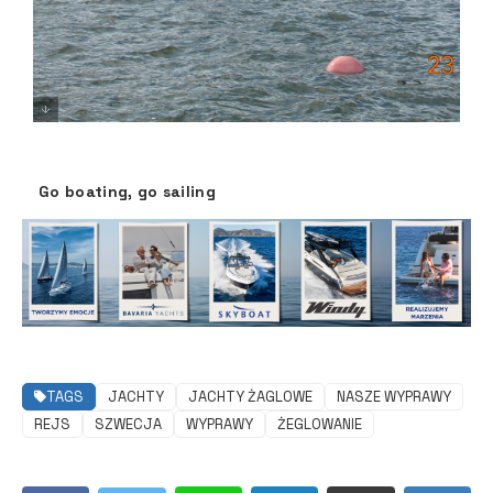
Go boating, go sailing
TAGS
JACHTY
JACHTY ŻAGLOWE
NASZE WYPRAWY
REJS
SZWECJA
WYPRAWY
ŻEGLOWANIE