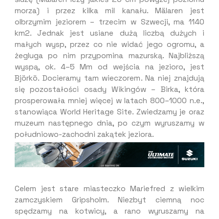
morza) i przez kilka mil kanału. Mälaren jest
olbrzymim jeziorem – trzecim w Szwecji, ma 1140
km2. Jednak jest usiane dużą liczbą dużych i
małych wysp, przez co nie widać jego ogromu, a
żegluga po nim przypomina mazurską. Najbliższą
wyspą, ok. 4–5 Mm od wejścia na jezioro, jest
Björkö. Docieramy tam wieczorem. Na niej znajdują
się pozostałości osady Wikingów – Birka, która
prosperowała mniej więcej w latach 800–1000 n.e.,
stanowiąca World Heritage Site. Zwiedzamy je oraz
muzeum następnego dnia, po czym wyruszamy w
południowo-zachodni zakątek jeziora.
Celem jest stare miasteczko Mariefred z wielkim
zamczyskiem Gripsholm. Niezbyt ciemną noc
spędzamy na kotwicy, a rano wyruszamy na