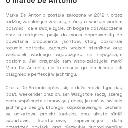
O marce De Antonio
Marka De Antonio została założona w 2012 r. przez
rodzinę zapalonych żeglarzy, którzy otwartym wodom
poświęcili całe swoje życie. Ich bogate doświadczenie
oraz autentyczna pasja do morza doprowadziły do
powstania producenta jachtów, który doskonale
rozumie potrzeby żądnych wrażeń sterników oraz
wielbicieli wodnego wypoczynku na najwyższym
poziomie. Jak przyznaje sam współzałożyciel marki
Marc De Antonio, nie interesuje go nic innego jak
osiągnięcie perfekcji w jachtingu.
Oferta De Antonio opiera się o duże łodzie typu day
boat, weekender oraz cruiser. Wszystkie łączy szereg
cech wspólnych: stanowiący nową jakość w świecie
jachtingu design, którego rozpoznawalnymi cechami
są unikatowy projekt kadłuba oraz ukryte silniki
zaburtowe, komfortowe, zapewniające dużą
przestrzeń pokłady oraz niezwykła hydrodynamika: