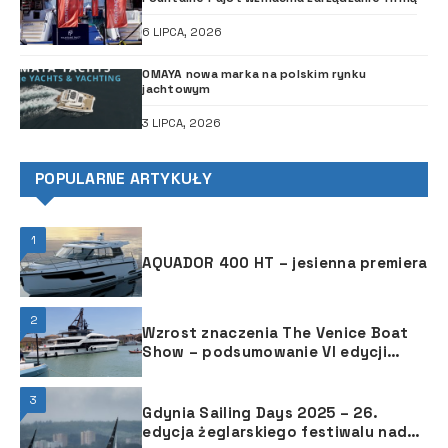
6 LIPCA, 2026
OMAYA nowa marka na polskim rynku
jachtowym
3 LIPCA, 2026
POPULARNE ARTYKUŁY
1
AQUADOR 400 HT – jesienna premiera
2
Wzrost znaczenia The Venice Boat
Show ­– podsumowanie VI edycji
targów
3
Gdynia Sailing Days 2025 – 26.
edycja żeglarskiego festiwalu nad