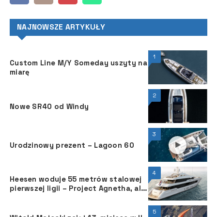
NAJNOWSZE ARTYKUŁY
1
Custom Line M/Y Someday uszyty na
miarę
2
Nowe SR40 od Windy
3
Urodzinowy prezent – Lagoon 60
4
Heesen woduje 55 metrów stalowej
pierwszej ligii – Project Agnetha, ale
to nie koniec zabawy
5