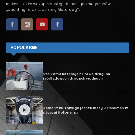
Targi boot 2026 wydają się dopiero co zakończone,
ale minęły już cztery miesiące i czas myśleć o przyszłej
edycji. Informujemy, że planowanie kolejnych targów w
Messe Düsseldorf jest w pełnym toku. Od maja
wszystkie branże związane ze sportami wodnymi
mogą rejestrować swoje uczestnictwo na boot