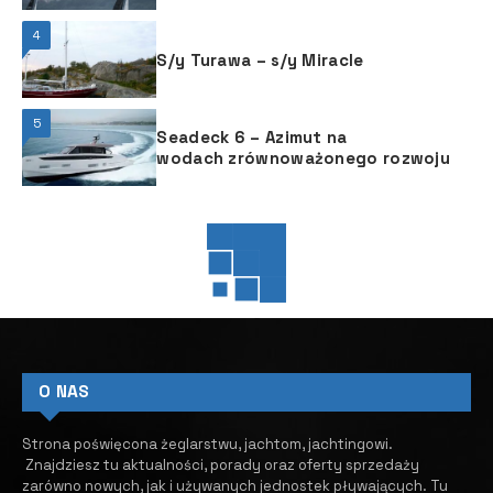
Bałtykiem
4
S/y Turawa – s/y Miracle
5
Seadeck 6 – Azimut na
wodach zrównoważonego rozwoju
BIZNES JACHTOWY
BIZNES JACHTOWY
JACHTING MOTOROWY
KONFERENCJE
Boot Düsseldorf 2027 – zaczęło
się odliczanie
14 MAJA, 2026