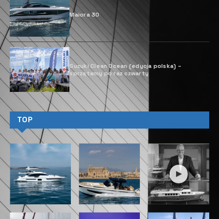
Düsseldorf 2027 (od 23 do 31 stycznia) na stronie
boot.com
. Zespół boot jest do dyspozycji, oferując
spersonalizowane porady i informacje.
Petros Michelidakis o święcie
jachtingu
„W tym roku poczuliśmy wyjątkowego ducha, magię, a
jednocześnie siłę napędową targów boot. W
Düsseldorfie ożywają najnowsze trendy. Dzięki temu
boot stał się międzynarodowym forum innowacji i
barometrem dla całej branży sportów wodnych. Z
niecierpliwością czekam na każdą rozmowę z
Państwem, naszymi wystawcami i na współpracę, aby
styczeń w Düsseldorfie ponownie stał się centrum
światowego rynku morskiego” – mówi dyrektor boot,
Petros Michelidakis.