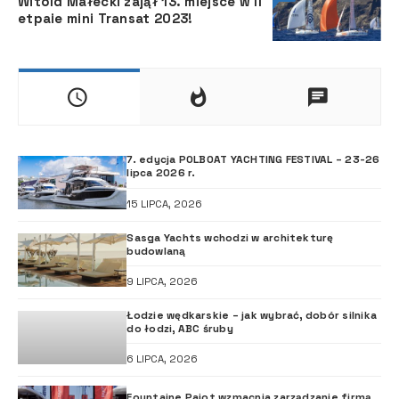
Witold Małecki zajął 13. miejsce w II
etpaie mini Transat 2023!
7. edycja POLBOAT YACHTING FESTIVAL – 23-26
lipca 2026 r.
15 LIPCA, 2026
Sasga Yachts wchodzi w architekturę
budowlaną
9 LIPCA, 2026
Łodzie wędkarskie – jak wybrać, dobór silnika
do łodzi, ABC śruby
6 LIPCA, 2026
Fountaine Pajot wzmacnia zarządzanie firmą