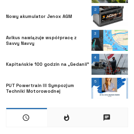
z Ascot Polska
2
Nowy akumulator Jenox AGM
3
Avikus nawiązuje współpracę z
Savvy Navvy
4
Kapitańskie 100 godzin na „Gedanii”
5
PUT Powertrain III Sympozjum
Techniki Motorowodnej