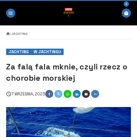
0
JACHTING
JACHTING
W JACHTINGU
Za falą fala mknie, czyli rzecz o
chorobie morskiej
7 WRZEŚNIA, 2023