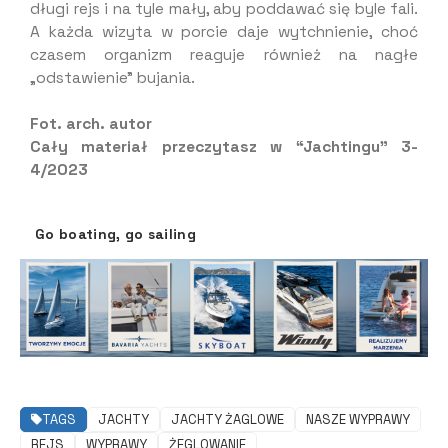
długi rejs i na tyle mały, aby poddawać się byle fali.
A każda wizyta w porcie daje wytchnienie, choć
czasem organizm reaguje również na nagłe
„odstawienie” bujania.
Fot. arch. autor
Cały materiał przeczytasz w “Jachtingu” 3-
4/2023
Go boating, go sailing
TAGS
JACHTY
JACHTY ŻAGLOWE
NASZE WYPRAWY
REJS
WYPRAWY
ŻEGLOWANIE