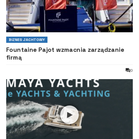
BIZNES JACHTOWY
Fountaine Pajot wzmacnia zarządzanie
firmą
0