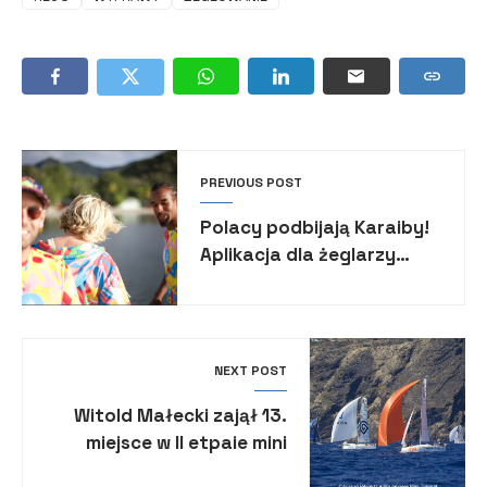
PREVIOUS POST
Polacy podbijają Karaiby!
Aplikacja dla żeglarzy
Appel à Tous
wystartowała na
Martynice
NEXT POST
Witold Małecki zajął 13.
miejsce w II etpaie mini
Transat 2023!