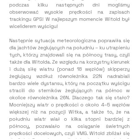
podczas kilku następnych dni mogliśmy
obserwować wysokie prędkości na zapisach
trackingu GPS! W najlepszym momencie Witold był
wiceliderem wyścigu!
Następnie sytuacja meteorologiczna poprawiła się
dla jachtów żeglujących na południu – ku utrapieniu
tych, którzy znajdowali się na północy trasy, czyli
także dla Witolda. Ze względu na korzystny kierunek
i dużą siłę wiatru (ponad 18 węzłów) skipperzy
żeglujący wzdłuż równoleżnika 22N nadrabiali
bardzo wiele dystansu, który na początku wyścigu
stracili do sterników żeglujących na północ w
okolice równoleżnika 26N. Dlaczego tak się stało?
Mocniejszy wiatr o prędkości o około 4–5 węzłów
większej niż na pozycji Witka, a także to, że na
południu wiatr wiał o kilka stopni bardziej z
północy, pozwalało na osiąganie świetnych
prędkości docelowych, czyli VMG. Witold zbliżał się