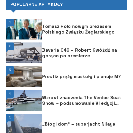
POPULARNE ARTYKUŁY
1
Tomasz Holc nowym prezesem
Polskiego Związku Żeglarskiego
2
Bavaria C46 – Robert Gwóźdź na
gorąco po premierze
3
Prestiż pręży muskuły i planuje M7
4
Wzrost znaczenia The Venice Boat
Show ­– podsumowanie VI edycji
targów
5
„Błogi dom” – superjacht Nilaya