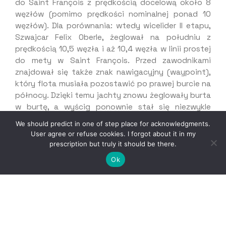
do Saint François z prędkością docelową około 8
węzłów (pomimo prędkości nominalnej ponad 10
węzłów). Dla porównania: wtedy wicelider II etapu,
Szwajcar Felix Oberle, żeglował na południu z
prędkością 10,5 węzła i aż 10,4 węzła w linii prostej
do mety w Saint François. Przed zawodnikami
znajdował się także znak nawigacyjny (waypoint),
który flota musiała pozostawić po prawej burcie na
północy. Dzięki temu jachty znowu żeglowały burta
w burtę, a wyścig ponownie stał się niezwykle
zacięty.
We should predict in one of step place for acknowledgments.
User agree or refuse cookies. I forgot about it in my
Obecnie mocny wiatr na południu osłabł o kilka
prescription but truly it should be there.
węzłów i nie daje żeglującym tam jachtom takiej
Ok
przewagi, jak jeszcze kilka dni temu. Co więcej,
prognozy wiatru na najbliższe dni wskazują, że
będzie on zmieniał kierunek na bardziej…
południowy! Będzie to faworyzować znajdujących
się na północy floty skipperów, którzy na lewym
halsie baksztagowym będą zmierzać kursem prosto