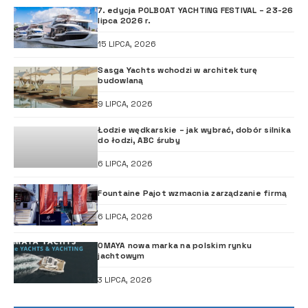
7. edycja POLBOAT YACHTING FESTIVAL – 23-26
lipca 2026 r.
15 LIPCA, 2026
Sasga Yachts wchodzi w architekturę
budowlaną
9 LIPCA, 2026
Łodzie wędkarskie – jak wybrać, dobór silnika
do łodzi, ABC śruby
6 LIPCA, 2026
Fountaine Pajot wzmacnia zarządzanie firmą
6 LIPCA, 2026
OMAYA nowa marka na polskim rynku
jachtowym
3 LIPCA, 2026