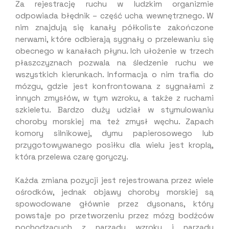
Za rejestrację ruchu w ludzkim organizmie
odpowiada błędnik – część ucha wewnętrznego. W
nim znajdują się kanały półkoliste zakończone
nerwami, które odbierają sygnały o przelewaniu się
obecnego w kanałach płynu. Ich ułożenie w trzech
płaszczyznach pozwala na śledzenie ruchu we
wszystkich kierunkach. Informacja o nim trafia do
mózgu, gdzie jest konfrontowana z sygnałami z
innych zmysłów, w tym wzroku, a także z ruchami
szkieletu. Bardzo duży udział w stymulowaniu
choroby morskiej ma też zmysł węchu. Zapach
komory silnikowej, dymu papierosowego lub
przygotowywanego posiłku dla wielu jest kroplą,
która przelewa czarę goryczy.
Każda zmiana pozycji jest rejestrowana przez wiele
ośrodków, jednak objawy choroby morskiej są
spowodowane głównie przez dysonans, który
powstaje po przetworzeniu przez mózg bodźców
pochodzących z narządu wzroku i narządu