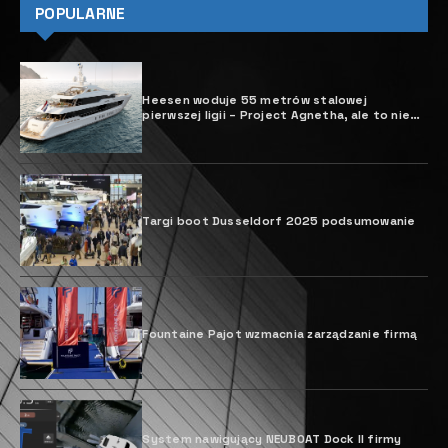
POPULARNE
Heesen woduje 55 metrów stalowej
pierwszej ligii – Project Agnetha, ale to nie
koniec zabawy
Targi boot Dusseldorf 2025 podsumowanie
Fountaine Pajot wzmacnia zarządzanie firmą
System nawigujący NEUBOAT Dock II firmy