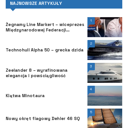
NAJNOWSZE ARTYKUŁY
1
Żegnamy Line Markert – wiceprezes
Międzynarodowej Federacji
Żeglarskiej
2
Technohull Alpha 50 – grecka dzida
3
Zeelander 8 – wyrafinowana
elegancja i powściągliwość
4
Klątwa Minotaura
5
Nowy okręt flagowy Dehler 46 SQ