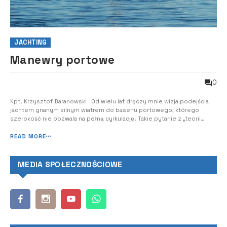
JACHTING
Manewry portowe
0
Kpt. Krzysztof Baranowski Od wielu lat dręczy mnie wizja podejścia
jachtem gnanym silnym wiatrem do basenu portowego, którego
szerokość nie pozwala na pełną cyrkulację. Takie pytanie z „teorii
manewrowania”, na które nie ma dobrej odpowiedzi… Takich
stresujących sytuacji, a nawet wydumanych problemów, każdy kapitan
READ MORE
ma w swojej praktyce pod...
MEDIA SPOŁECZNOŚCIOWE