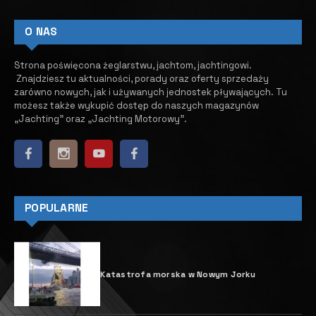
Powrót targów żeglarskich na
weneckie Arsenale
8 LIPCA, 2022
o nowa inicjatywa, które gorąco
kibicujemy. Ilość projektów