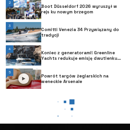
2
Boot Düsseldorf 2026 wyruszył w
rejs ku nowym brzegom
3
Comitti Venezia 34 Przywiązany do
tradycji
4
Koniec z generatorami! Greenline
Yachts redukuje emisję dwutlenku
węgla nie psując przy tym zabawy z
żeglowania
5
Powrót targów żeglarskich na
weneckie Arsenale
VIDEO
VIDEO