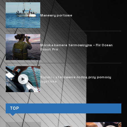
T
eksponowanych w halach Arsenału
sprawia że kupujący jachty mogą liczyć
na atrakcje na ekskluzywnym poziomie,
co podbija notowania imprezy i tworzy jej bardzo
przyjazny i ciepły klimat.
TAGS
JACHTY MOTOROWE
JACHTY ŻAGLOWE
KUPOWANIE JACHTÓW
NASZE PATRONATY
SALONE NAUTICO DI VENEZIA
TARGI JACHTOWE
WYSTAWA JACHTÓW
PREVIOUS POST