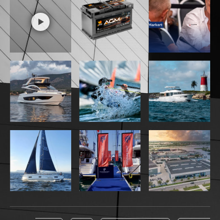
Zeelander 8 – flagowiec w
określonym stylu
NEXT POST
Cannes Yachting Festival
2022 – jachtingowe
Eldorado
RELATED POSTS
RELATED POSTS
MORE