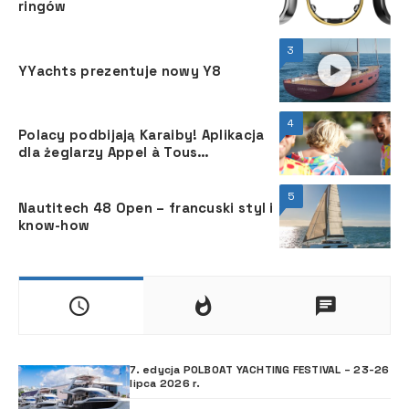
ringów
3
YYachts prezentuje nowy Y8
4
Polacy podbijają Karaiby! Aplikacja
dla żeglarzy Appel à Tous
wystartowała na Martynice
5
Nautitech 48 Open – francuski styl i
know-how
7. edycja POLBOAT YACHTING FESTIVAL – 23-26
lipca 2026 r.