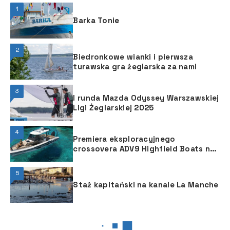
1
Barka Tonie
2
Biedronkowe wianki i pierwsza
turawska gra żeglarska za nami
3
I runda Mazda Odyssey Warszawskiej
Ligi Żeglarskiej 2025
4
Premiera eksploracyjnego
crossovera ADV9 Highfield Boats na
targach boot w Düsseldorfie
5
Staż kapitański na kanale La Manche
JACHTY MOTOROWE