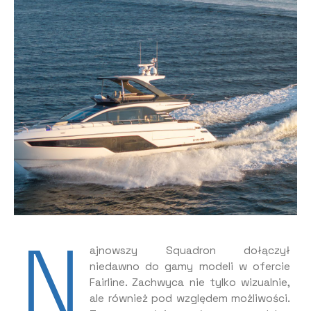
N
ajnowszy Squadron dołączył
niedawno do gamy modeli w ofercie
Fairline. Zachwyca nie tylko wizualnie,
ale również pod względem możliwości.