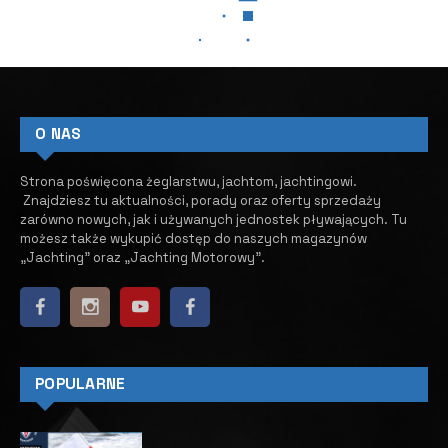
JACHTY MOTOROWE
Hybryda Sirena 48 – cicha i
bezemisyjna na krótkim
dystansie
19 LIPCA, 2024