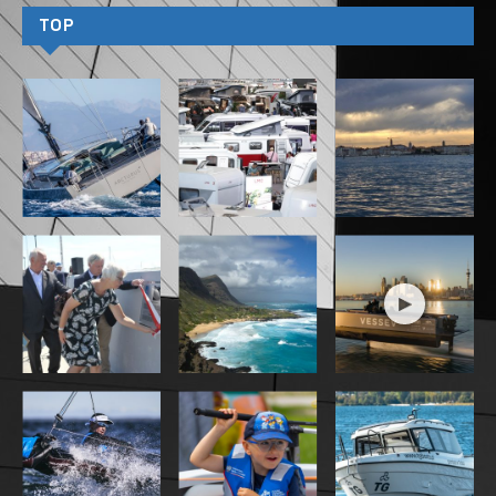
odważnie odpowiada na wyzwania bardziej
zrównoważonego żeglarstwa. Cicha moc na żądanie
bez emisji spalin jest jednym z atrybutów jachtu.
Wprowadzona na rynek w zeszłym roku Sirena 48
spotkała się z pozytywnym odbiorem krytyków.
Szczególnie doceniono połączenie dobrego
wyglądu jachtu z inteligentnym zastosowaniem
dużej objętości wnętrza. Ten rdzeń DNA pozostaje
nietknięty w nowej wersji hybrydowej i sprawia, że
zachowuje swoją wysoką pozycję w segmencie
rynku małych i średnich jachtów z trzema kabinami.
Różnica polega na tym, że odkryty flybridge został
zastąpiony dachem kabiny w stylu coupé – pięknie
zakrzywionym, wysadzanym szkłem i panelami
słonecznymi. Wygląd coupé jest dostępny również
w wersji z konwencjonalnym napędem.
Hardtop nie tylko nadaje Sirenie 48 bardziej