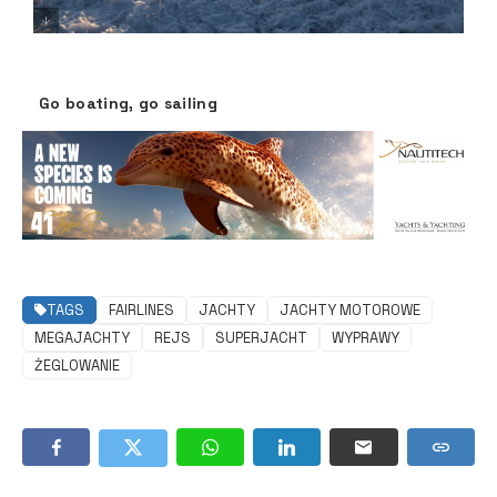
default
Go boating, go sailing
TAGS
FAIRLINES
JACHTY
JACHTY MOTOROWE
MEGAJACHTY
REJS
SUPERJACHT
WYPRAWY
ŻEGLOWANIE