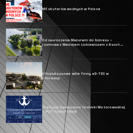
S
irena 48 debiutowała na festiwalu
jachtów w Cannes w 2023 roku i
zaledwie kilka miesięcy po tym
wydarzeniu turecki konstruktor
jachtów zaprezentował światu jej
nowy wariant hybrydowy. Dzięki świeżej, eleganckiej
stylistyce coupé i wysokowydajnemu seryjnemu
hybrydowemu układowi napędowemu Sirena 48