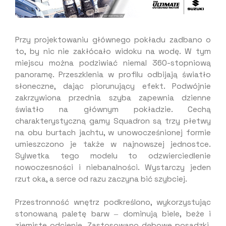
Przy projektowaniu głównego pokładu zadbano o
to, by nic nie zakłócało widoku na wodę. W tym
miejscu można podziwiać niemal 360-stopniową
panoramę. Przeszklenia w profilu odbijają światło
słoneczne, dając piorunujący efekt. Podwójnie
zakrzywiona przednia szyba zapewnia dzienne
światło na głównym pokładzie. Cechą
charakterystyczną gamy Squadron są trzy płetwy
na obu burtach jachtu, w unowocześnionej formie
umieszczono je także w najnowszej jednostce.
Sylwetka tego modelu to odzwierciedlenie
nowoczesności i niebanalności. Wystarczy jeden
rzut oka, a serce od razu zaczyna bić szybciej.
Przestronność wnętrz podkreślono, wykorzystując
stonowaną paletę barw ‒ dominują biele, beże i
ziemiste odcienie. Zastosowano dębowe posadzki,