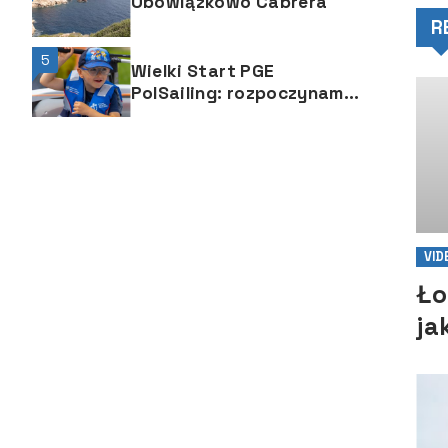
Obowiązkowo Cabrera
R
5
Wielki Start PGE
PolSailing: rozpoczynamy
13. rok upowszechniania
żeglarstwa
VID
Ło
ja
si
śr