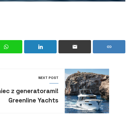
NEXT POST
iec z generatorami!
Greenline Yachts
redukuje emisję
dwutlenku węgla nie
psując przy tym