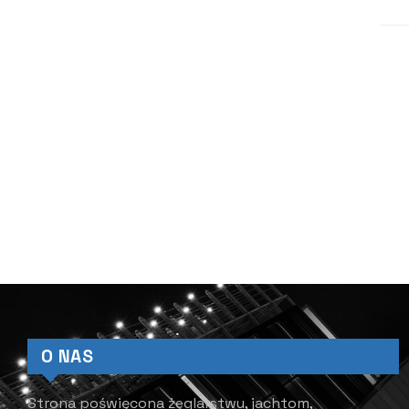
N
MEDIA SPOŁECZNOŚCIOWE
NE
K
NAJNOWSZE ARTYKUŁY
r
1
p
Rezygnacja Prezesa
Polskiego Związku