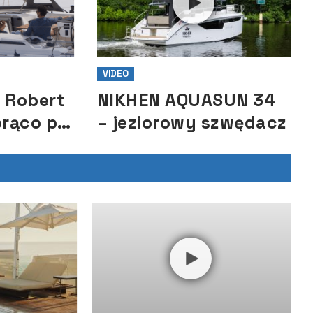
VIDEO
– Robert
NIKHEN AQUASUN 34
rąco po
– jeziorowy szwędacz