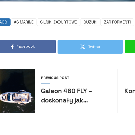
AGS
AS MARINE
SILNIKI ZABURTOWE
SUZUKI
ZAR FORMENTI
Facebook
Twitter
PREVIOUS POST
Galeon 480 FLY –
Kon
doskonały jak
szwajcarski zegarek