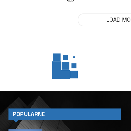
0
LOAD MO
EWS
WS
oniec z generatorami! 
edukuje emisję dwutlen
rzy tym zabawy z żegl