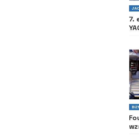
JAC
7.
YA
26
BIZ
Fo
wz
fi