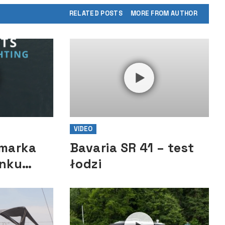
abawy z żeglowania
RELATED POSTS
MORE FROM AUTHOR
VIDEO
marka
Bavaria SR 41 – test
ynku
łodzi