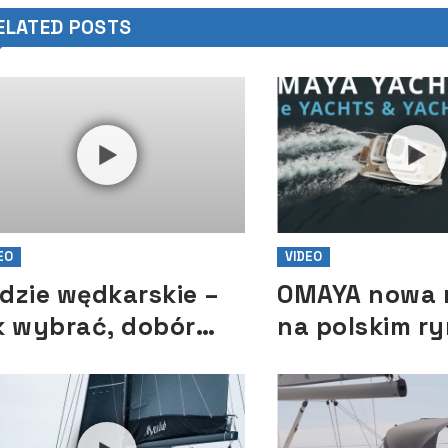
z
ELATED POSTS
EO
VIDEO
dzie wędkarskie –
OMAYA nowa 
k wybrać, dobór
na polskim r
lnika do łodzi, ABC
jachtowym
uby