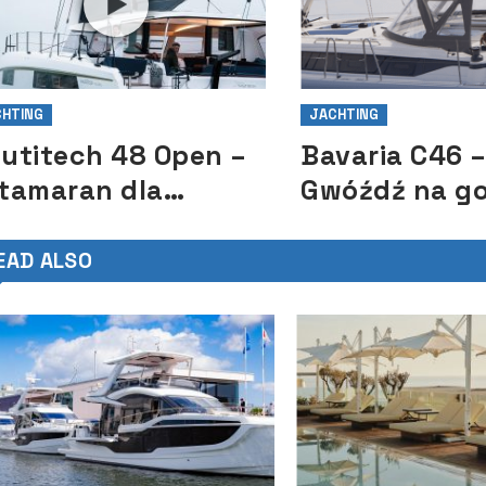
HTING
JACHTING
utitech 48 Open –
Bavaria C46 
tamaran dla
Gwóźdź na go
magających
premierze
aścicieli
EAD ALSO