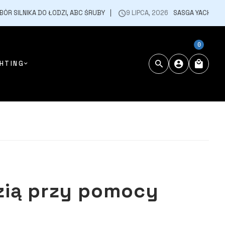
KA DO ŁODZI, ABC ŚRUBY
9 LIPCA, 2026
SASGA YACHTS WCHODZI 
0
HTING
dzią przy pomocy