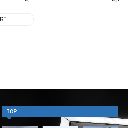
0
0
RE
Greenline Yachts
ku węgla nie psując
owania