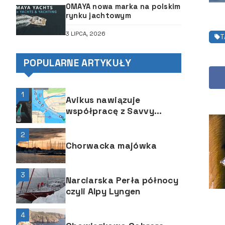
OMAYA nowa marka na polskim
rynku jachtowym
3 LIPCA, 2026
T
POPULARNE ARTYKUŁY
1
Avikus nawiązuje
współpracę z Savvy
Navvy
2
Chorwacka majówka
3
Narciarska Perła północy
czyli Alpy Lyngen
4