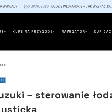
Y
6 LIPCA, 2026
ŁODZIE WĘDKARSKIE – JAK WYBRAĆ, DOBÓR SILNI
WS
KURS NA PRZYGODĘ
NAWIGATOR
KUP JAC
IDEO
EO
uzuki – sterowanie ło
oysticka