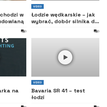
VIDEO
chodzi w
Łodzie wędkarskie – jak
budowlaną
wybrać, dobór silnika do
łodzi, ABC śruby
0
0
VIDEO
rka na
Bavaria SR 41 – test
łodzi