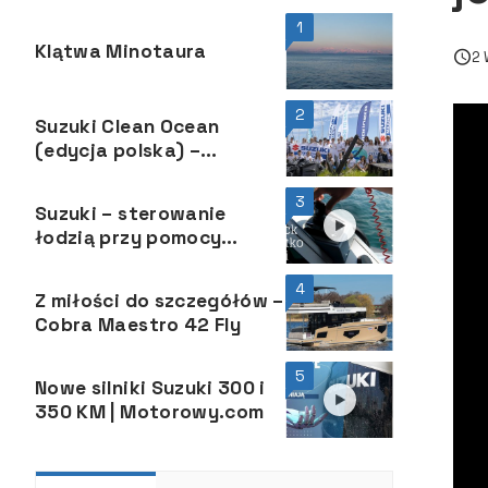
1
Klątwa Minotaura
2 
2
Suzuki Clean Ocean
(edycja polska) –
sprzątamy po raz czwarty
3
Suzuki – sterowanie
łodzią przy pomocy
joysticka
4
Z miłości do szczegółów –
Cobra Maestro 42 Fly
5
Nowe silniki Suzuki 300 i
350 KM | Motorowy.com