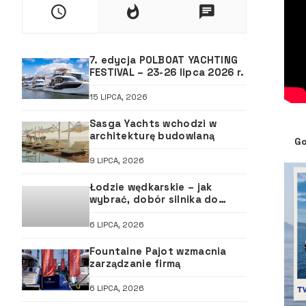
7. edycja POLBOAT YACHTING
FESTIVAL – 23-26 lipca 2026 r.
15 LIPCA, 2026
Sasga Yachts wchodzi w
architekturę budowlaną
Go
9 LIPCA, 2026
Łodzie wędkarskie – jak
wybrać, dobór silnika do
łodzi, ABC śruby
6 LIPCA, 2026
Fountaine Pajot wzmacnia
zarządzanie firmą
6 LIPCA, 2026