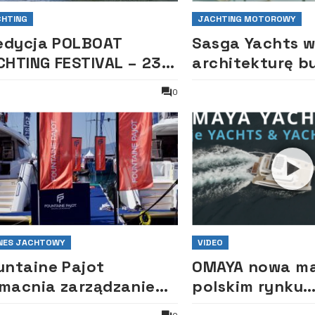
HTING
JACHTING MOTOROWY
 edycja POLBOAT
Sasga Yachts w
CHTING FESTIVAL – 23-
architekturę 
 lipca 2026 r.
0
NES JACHTOWY
VIDEO
untaine Pajot
OMAYA nowa ma
macnia zarządzanie
polskim rynku
rmą
jachtowym