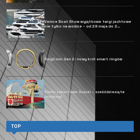
Venice Boat Show wyjątkowe targi jachtowe
nie tylko na wodzie – od 29 maja do 2
czerwca 2025 r.
RingConn Gen 2: nowy król smart ringów
Silniki zaburtowe Suzuki – sześćdziesiąte
urodziny!
TOP