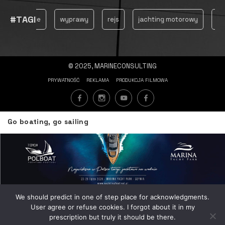
#TAGI
żeglowanie
wyprawy
rejs
jachting motorowy
jac
© 2025, MARINECONSULTING
PRYWATNOŚĆ
REKLAMA
PRODUKCJA FILMOWA
Go boating, go sailing
We should predict in one of step place for acknowledgments.
Strefa emocji
User agree or refuse cookies. I forgot about it in my
prescription but truly it should be there.