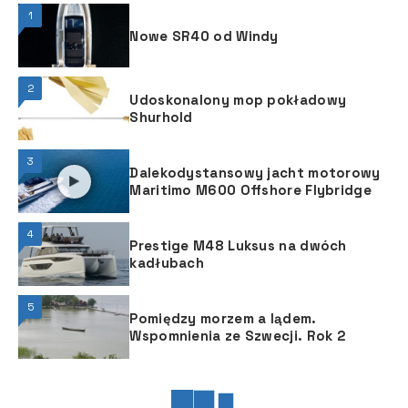
1
Nowe SR40 od Windy
2
Udoskonalony mop pokładowy
Shurhold
3
Dalekodystansowy jacht motorowy
Maritimo M600 Offshore Flybridge
4
Prestige M48 Luksus na dwóch
kadłubach
5
Pomiędzy morzem a lądem.
Wspomnienia ze Szwecji. Rok 2
JACHTING