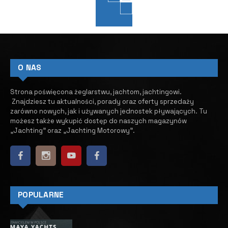
JACHTING
JACHTY ŻAGLOWE
W JACHTINGU
YYachts przedstawia nową
koncepcję dla jachtów
żaglowych
7 WRZEŚNIA, 2023