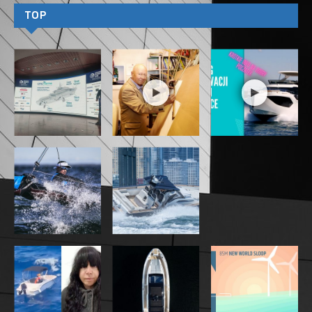
YYachts starannie wybrał nazwę „Breeze” dla tej
wyjątkowej łodzi, aby podkreślić, że wykracza ona
poza bycie nowym modelem. Zamiast tego
reprezentuje nową koncepcję, która rewolucjonizuje
sposób, w jaki ludzie doświadczają wody i łączą się
z morzem.
Ikoniczny design
Architektura morska i projekt zewnętrzny powstały
we współpracy z Cossutti Yacht Design. YB75
będzie pierwszym jachtem żaglowym ze składanymi
nadburciami, które tworzą duży pokład rufowy
zwiększający komfort na kotwicy. Wygląd
zewnętrzny zachwyca czystymi liniami i nadaje
YB75 sportowy charakter.
Opracowany we współpracy z Wendover Studio styl
wnętrza został zaprojektowany tak, aby