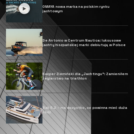
YYachts prezentuje Y Breeze 75 dayailer ‒
odpowiedź na wyzwania stojące przed branżą
jachtów żaglowych. Ta innowacyjna jednostka
łączy w sobie elegancję żaglówek z wygodą
motorówek. Kluczowe cechy obejmują sportowe
osiągi, luksusowe wnętrze, zaawansowaną
technologię i komfort na pokładzie. Konfigurowalne
opcje zapewniają wyjątkowe wrażenia z żeglowania.