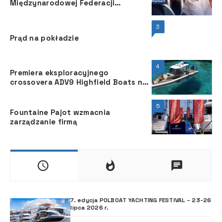
Międzynarodowej Federacji
Żeglarskiej
3
Prąd na pokładzie
4
Premiera eksploracyjnego
crossovera ADV9 Highfield Boats na
targach boot w Düsseldorfie
5
Fountaine Pajot wzmacnia
zarządzanie firmą
7. edycja POLBOAT YACHTING FESTIVAL – 23-26
lipca 2026 r.