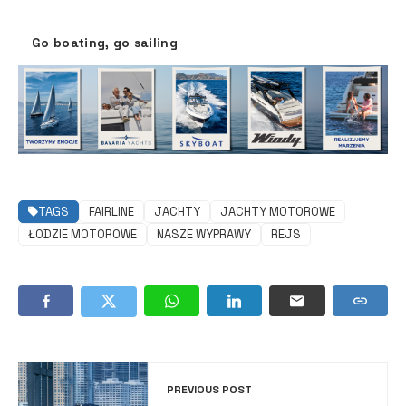
default
Go boating, go sailing
TAGS
FAIRLINE
JACHTY
JACHTY MOTOROWE
ŁODZIE MOTOROWE
NASZE WYPRAWY
REJS
PREVIOUS POST