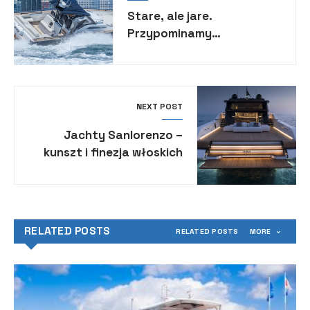
Stare, ale jare.
Przypominamy
sztandarowe dmuchawce
od Technohull
NEXT POST
Jachty Sanlorenzo –
kunszt i finezja włoskich
rzemieślników
RELATED POSTS
RELATED POSTS
MORE