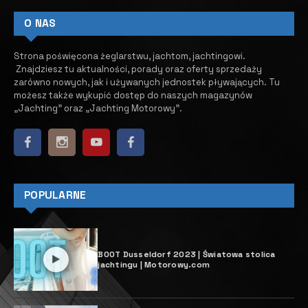
Jachty Sanlorenzo – kunszt i
finezja włoskich rzemieślników
7 MARCA, 2024