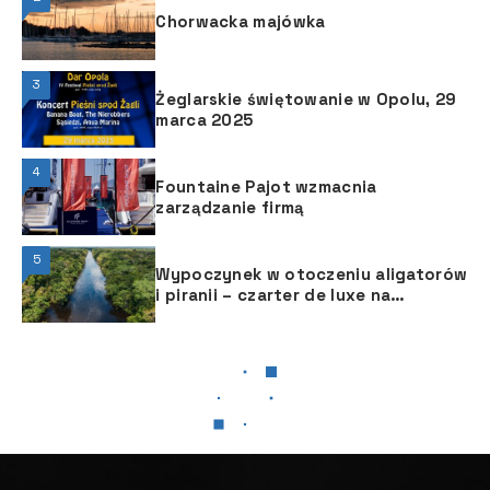
Chorwacka majówka
3
Żeglarskie świętowanie w Opolu, 29
marca 2025
4
Fountaine Pajot wzmacnia
zarządzanie firmą
5
Wypoczynek w otoczeniu aligatorów
i piranii – czarter de luxe na
Amazonce
JACHTY MOTOROWE
JACHTY MOTOROWE