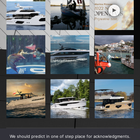
niedaleko Florencji. Kamieniem milowym w rozwoju
firmy jest otwarcie w 1972 roku stoczni w Viareggio.
Od tego momentu Sanlorenzo staje się jedną z
najbardziej reprezentatywnych włoskich marek
żeglarskich. Kolejną przełomową datą jest rok 1985,
kiedy firma wprowadziła na rynek pierwszy jacht z
włókna szklanego – model SL57. Następnie wraz z
powstaniem sektora superjachtów stocznia wpisuje
się w ten nowy trend, tworząc model SL100.
Obecnie główna siedziba firmy od 1999 roku
znajduje się w malowniczo położonej miejscowości
Ameglia, w prowincji La Spezia, w Ligurii we
Włoszech. Teren stoczni zlokalizowany jest nad
brzegiem rzeki Magra, na obszarze rezerwatu
przyrody Montemarcello-Magra, gdzie budowane są
jachty średniej i dużej wielkości. Obok zakładu
produkcyjnego w Amegli Sanlorenzo posiada
oddział w nadmorskim miasteczku Viareggio w
We should predict in one of step place for acknowledgments.