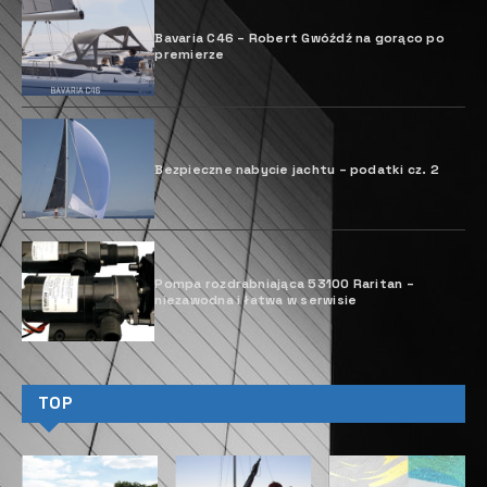
fot. arch. Sanlorenzo Yachts
Sanlorenzo posiada silną korelację ze słowem
sztuka. Każdy jacht motorowy Sanlorenzo jest
wyjątkowy jak dzieło sztuki. Powstaje w wyniku
mistrzowskiego połączenia rzemiosła, designu i
zaawansowanych technologii. Sanlorenzo przejawia
również silną tożsamość ze światem sztuki i
designu poprzez aktywne wspieranie artystów i
prestiżowych instytucji kulturalnych.
Początek historii firmy Sanlorenzo sięga połowy XX
wieku, kiedy w 1958 roku Gianfranco Cecchi i
Giuliano Pecchi rozpoczynają produkcję jachtów
motorowych w miejscowości Limite sull’Arno,