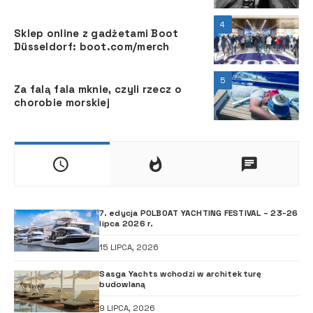
4
Sklep online z gadżetami Boot
Düsseldorf: boot.com/merch
5
Za falą fala mknie, czyli rzecz o
chorobie morskiej
7. edycja POLBOAT YACHTING FESTIVAL – 23-26
lipca 2026 r.
15 LIPCA, 2026
Sasga Yachts wchodzi w architekturę
budowlaną
9 LIPCA, 2026