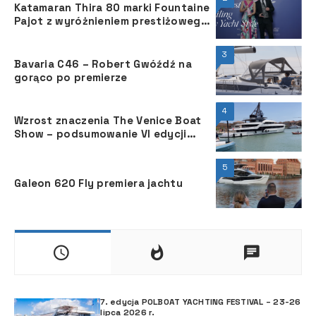
Katamaran Thira 80 marki Fountaine
Pajot z wyróżnieniem prestiżowego
magazynu żeglarskiego
3
Bavaria C46 – Robert Gwóźdź na
gorąco po premierze
4
Wzrost znaczenia The Venice Boat
Show ­– podsumowanie VI edycji
targów
5
Galeon 620 Fly premiera jachtu
7. edycja POLBOAT YACHTING FESTIVAL – 23-26
lipca 2026 r.