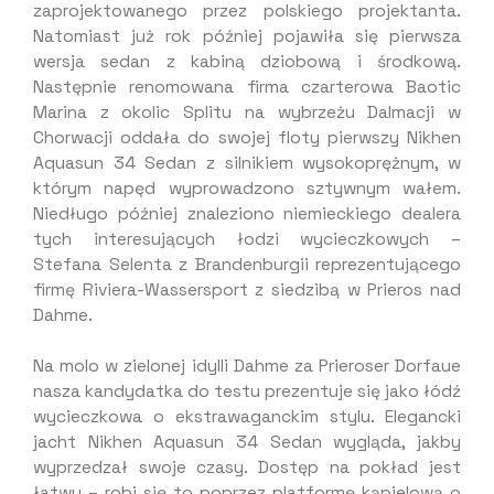
zaprojektowanego przez polskiego projektanta.
Natomiast już rok później pojawiła się pierwsza
wersja sedan z kabiną dziobową i środkową.
Następnie renomowana firma czarterowa Baotic
Marina z okolic Splitu na wybrzeżu Dalmacji w
Chorwacji oddała do swojej floty pierwszy Nikhen
Aquasun 34 Sedan z silnikiem wysokoprężnym, w
którym napęd wyprowadzono sztywnym wałem.
Niedługo później znaleziono niemieckiego dealera
tych interesujących łodzi wycieczkowych –
Stefana Selenta z Brandenburgii reprezentującego
firmę Riviera-Wassersport z siedzibą w Prieros nad
Dahme.
Na molo w zielonej idylli Dahme za Prieroser Dorfaue
nasza kandydatka do testu prezentuje się jako łódź
wycieczkowa o ekstrawaganckim stylu. Elegancki
jacht Nikhen Aquasun 34 Sedan wygląda, jakby
wyprzedzał swoje czasy. Dostęp na pokład jest
łatwy – robi się to poprzez platformę kąpielową o