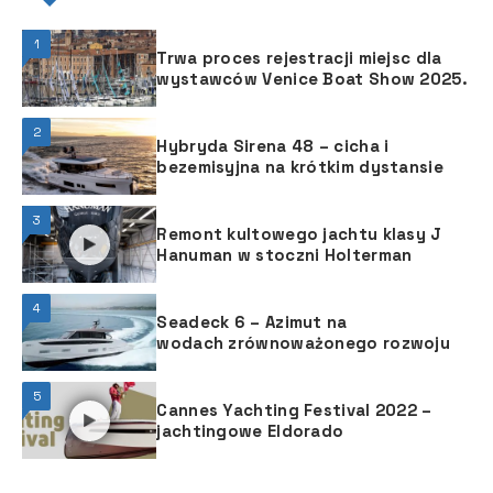
1
Trwa proces rejestracji miejsc dla
wystawców Venice Boat Show 2025.
2
Hybryda Sirena 48 – cicha i
bezemisyjna na krótkim dystansie
3
Remont kultowego jachtu klasy J
Hanuman w stoczni Holterman
4
Seadeck 6 – Azimut na
wodach zrównoważonego rozwoju
5
Cannes Yachting Festival 2022 –
jachtingowe Eldorado