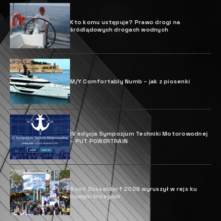
Kto komu ustępuje? Prawo drogi na
śródlądowych drogach wodnych
M/Y Comfortably Numb – jak z piosenki
IV edycja Sympozjum Techniki Motorowodnej
– PUT POWERTRAIN
Boot Düsseldorf 2026 wyruszył w rejs ku
nowym brzegom