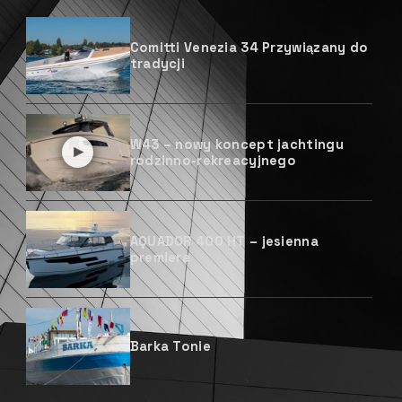
Comitti Venezia 34 Przywiązany do
tradycji
W43 – nowy koncept jachtingu
rodzinno-rekreacyjnego
AQUADOR 400 HT – jesienna
premiera
Barka Tonie