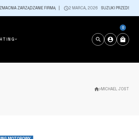
NIA ZARZĄDZANIE FIRMĄ
2 MARCA, 2026
SUZUKI PRZEDSTAWIA 
0
HTING
MICHAEL JOST
ING MOTOROWY