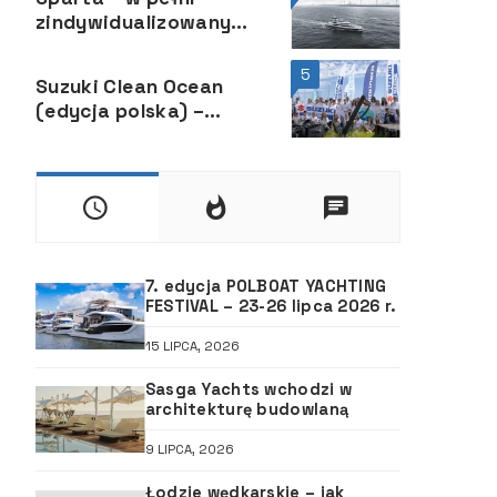
zindywidualizowany
superjacht ze stoczni
Heesen
5
Suzuki Clean Ocean
(edycja polska) –
sprzątamy po raz czwarty
7. edycja POLBOAT YACHTING
FESTIVAL – 23-26 lipca 2026 r.
15 LIPCA, 2026
Sasga Yachts wchodzi w
architekturę budowlaną
9 LIPCA, 2026
Łodzie wędkarskie – jak