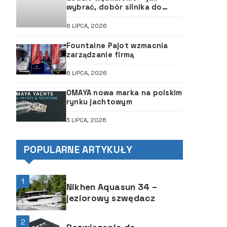
wybrać, dobór silnika do
łodzi, ABC śruby
6 LIPCA, 2026
Fountaine Pajot wzmacnia
zarządzanie firmą
6 LIPCA, 2026
OMAYA nowa marka na polskim
rynku jachtowym
3 LIPCA, 2026
POPULARNE ARTYKUŁY
1
Nikhen Aquasun 34 –
jeziorowy szwędacz
2