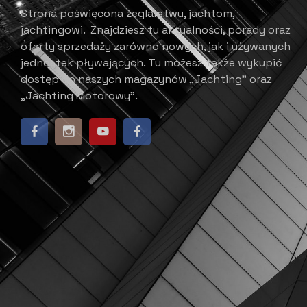
Strona poświęcona żeglarstwu, jachtom,
jachtingowi.
Znajdziesz tu aktualności, porady oraz
oferty sprzedaży zarówno nowych, jak i używanych
jednostek pływających.
​ Tu możesz także wykupić
dostęp do naszych magazynów „Jachting” oraz
„Jachting Motorowy”.