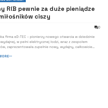
ny RIB pewnie za duże pieniądze
 miłośników ciszy
0
ka firma eD-TEC – pionierzy nowego otwarcia w dziedzinie
ydajnej, w pełni elektrycznej łodzi, wraz z zespołem
rów, zaprezentowała zupełnie nowy, wydajny, całkowicie
czny RIB - eD 32 c-ultra. Pierwszy model zaliczył już próby
MORE
.