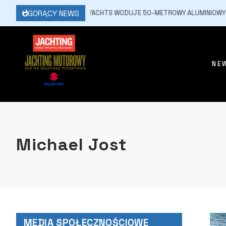
GORĄCY NEWS
16 MARCA, 2026
JFA YACHTS WODUJE 50-METROWY ALUMINIOWY JA
NE
Michael Jost
MEDIA SPOŁECZNOŚCIOWE