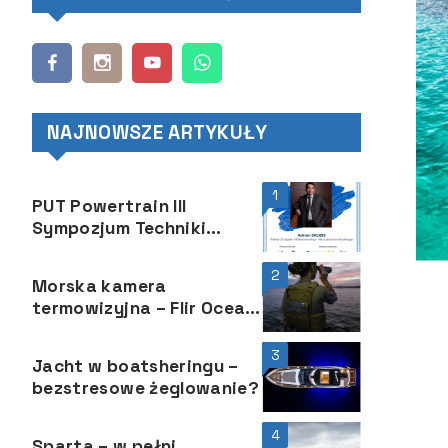
NAJNOWSZE ARTYKUŁY
1
PUT Powertrain III
Sympozjum Techniki
Motorowodnej
2
Morska kamera
termowizyjna – Flir Ocean
Scout Pro
3
Jacht w boatsheringu –
bezstresowe żeglowanie?
4
Sparta – w pełni