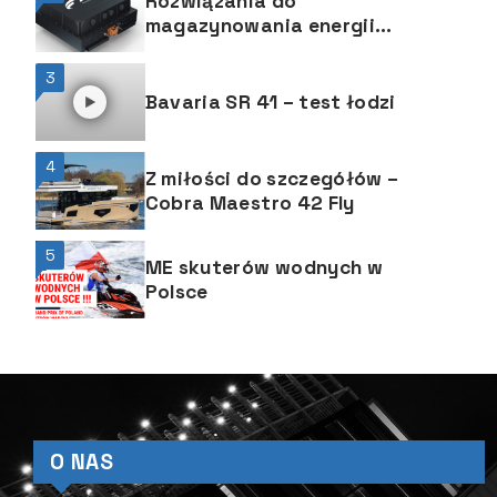
Rozwiązania do
magazynowania energii
eBS 37 EVO firmy FPT
Industrial
3
Bavaria SR 41 – test łodzi
4
Z miłości do szczegółów –
Cobra Maestro 42 Fly
5
ME skuterów wodnych w
Polsce
O NAS