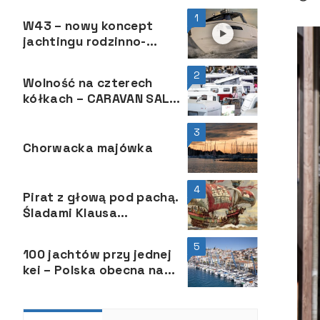
1
W43 – nowy koncept
jachtingu rodzinno-
rekreacyjnego
2
Wolność na czterech
kółkach – CARAVAN SALON
2025
3
Chorwacka majówka
4
Pirat z głową pod pachą.
Śladami Klausa
Störtebekera
5
100 jachtów przy jednej
kei – Polska obecna na
EMMYS w Grecji