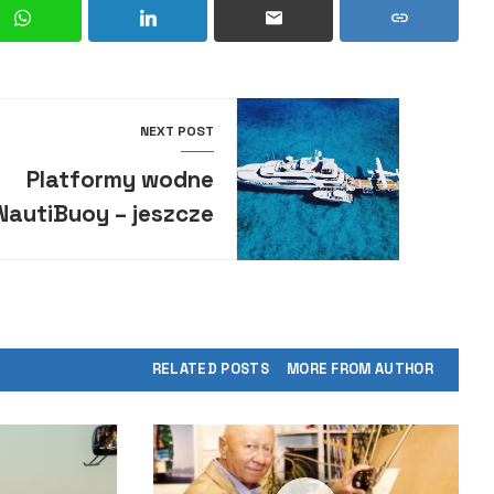
NEXT POST
Platformy wodne
NautiBuoy – jeszcze
więcej radości i
bawy podczas rejsu
superjachtem
RELATED POSTS
MORE FROM AUTHOR