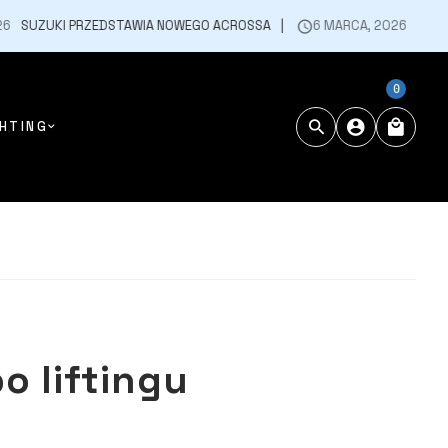
PRZEDSTAWIA NOWEGO ACROSSA
6 MARCA, 2026
„SUZUKI MAKES I
0
HTING
o liftingu