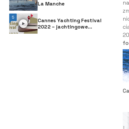
na
La Manche
zm
5
ni
Cannes Yachting Festival
ci
2022 – jachtingowe
Eldorado
20
fo
Ca