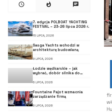
7. edycja POLBOAT YACHTING
FESTIVAL – 23-26 lipca 2026 r.
15 LIPCA, 2026
Sasga Yachts wchodzi w
architekturę budowlaną
9 LIPCA, 2026
Łodzie wędkarskie – jak
wybrać, dobór silnika do
łodzi, ABC śruby
6 LIPCA, 2026
Fountaine Pajot wzmacnia
fi
zarządzanie firmą
wł
6 LIPCA, 2026
Hu