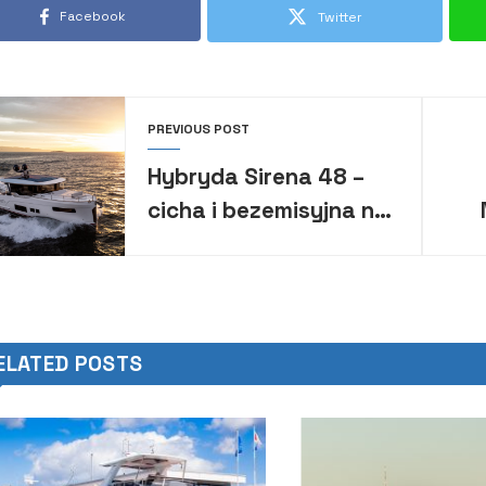
Facebook
Twitter
PREVIOUS POST
Hybryda Sirena 48 –
cicha i bezemisyjna na
krótkim dystansie
za
ELATED POSTS