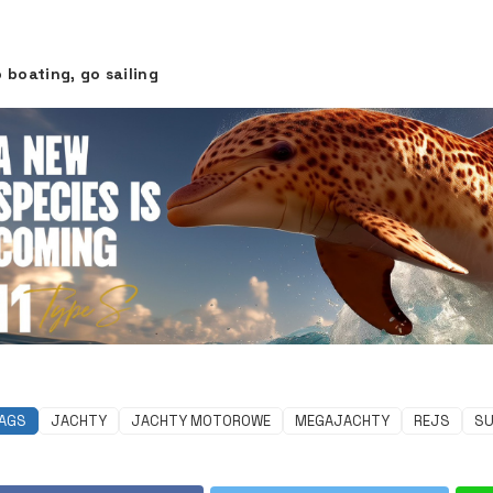
 boating, go sailing
AGS
JACHTY
JACHTY MOTOROWE
MEGAJACHTY
REJS
SU