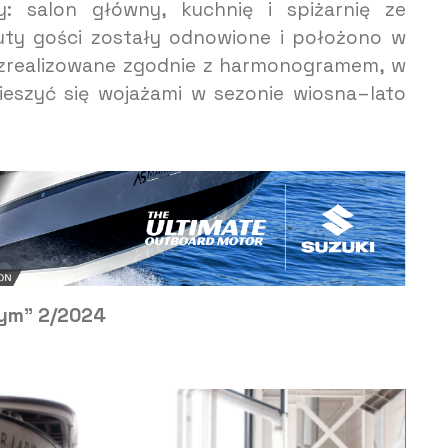
y: salon główny, kuchnię i spiżarnię ze
uty gości zostały odnowione i położono w
 zrealizowane zgodnie z harmonogramem, w
cieszyć się wojażami w sezonie wiosna–lato
wym” 2/2024