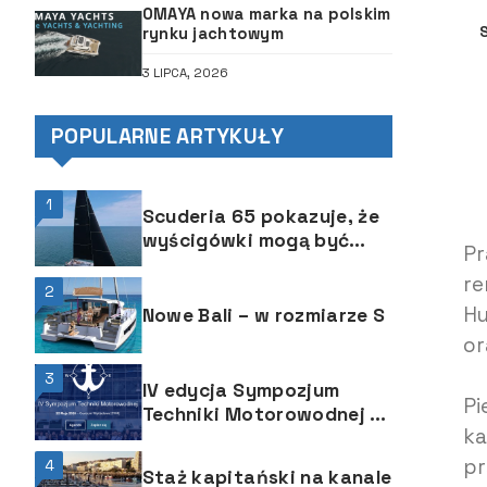
OMAYA nowa marka na polskim
rynku jachtowym
3 LIPCA, 2026
POPULARNE ARTYKUŁY
1
Scuderia 65 pokazuje, że
wyścigówki mogą być
Pr
wycieczkowcami
re
2
Hu
Nowe Bali – w rozmiarze S
or
3
IV edycja Sympozjum
Pi
Techniki Motorowodnej –
ka
PUT POWERTRAIN
pr
4
Staż kapitański na kanale