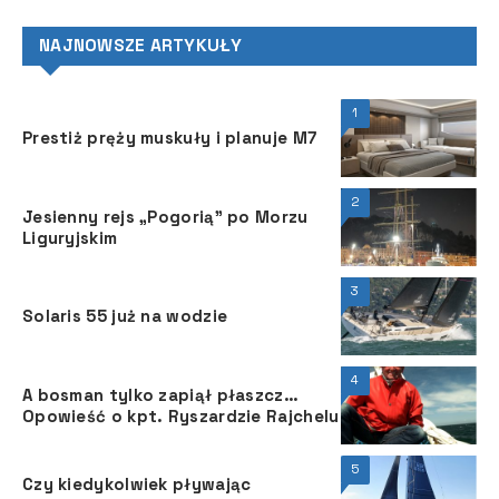
NAJNOWSZE ARTYKUŁY
1
Prestiż pręży muskuły i planuje M7
2
Jesienny rejs „Pogorią” po Morzu
Liguryjskim
3
Solaris 55 już na wodzie
4
A bosman tylko zapiął płaszcz…
Opowieść o kpt. Ryszardzie Rajchelu
5
Czy kiedykolwiek pływając