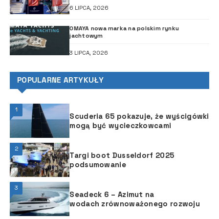
6 LIPCA, 2026
OMAYA nowa marka na polskim rynku
jachtowym
3 LIPCA, 2026
POPULARNE ARTYKUŁY
1
Scuderia 65 pokazuje, że wyścigówki
mogą być wycieczkowcami
2
Targi boot Dusseldorf 2025
podsumowanie
3
Seadeck 6 – Azimut na
wodach zrównoważonego rozwoju