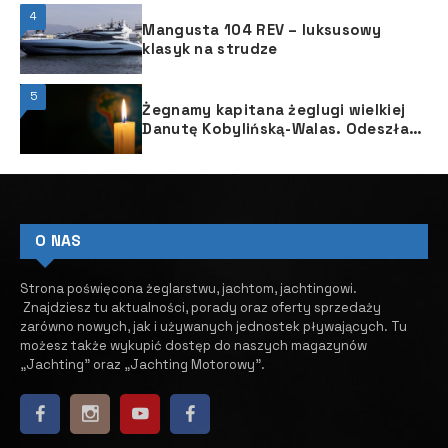
4
Mangusta 104 REV – luksusowy
klasyk na strudze
5
Żegnamy kapitana żeglugi wielkiej
Danutę Kobylińską-Walas. Odeszła
na wieczną wachtę.
O NAS
Strona poświęcona żeglarstwu, jachtom, jachtingowi.
Znajdziesz tu aktualności, porady oraz oferty sprzedaży
zarówno nowych, jak i używanych jednostek pływających.
​ Tu
możesz także wykupić dostęp do naszych magazynów
„Jachting” oraz „Jachting Motorowy”.