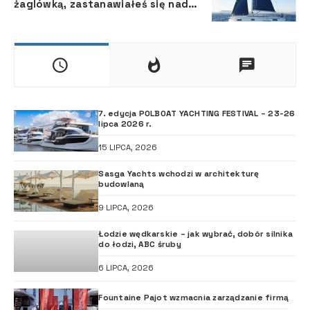
żaglówką, zastanawiałeś się nad
tym, o ile szybsza mogłaby być
żegluga z zoptymalizowanymi
żaglami przy minimalnych
adaptacjach?
7. edycja POLBOAT YACHTING FESTIVAL – 23-26
lipca 2026 r.
15 LIPCA, 2026
Sasga Yachts wchodzi w architekturę
budowlaną
9 LIPCA, 2026
Łodzie wędkarskie – jak wybrać, dobór silnika
do łodzi, ABC śruby
6 LIPCA, 2026
Fountaine Pajot wzmacnia zarządzanie firmą