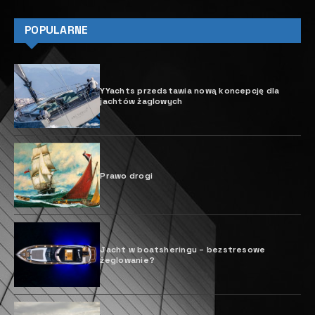
POPULARNE
YYachts przedstawia nową koncepcję dla
jachtów żaglowych
Prawo drogi
Jacht w boatsheringu – bezstresowe
żeglowanie?