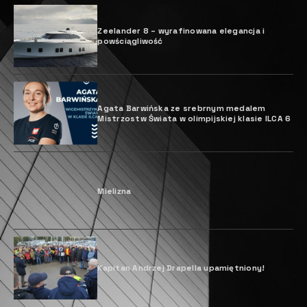
Zeelander 8 – wyrafinowana elegancja i
powściągliwość
Agata Barwińska ze srebrnym medalem
Mistrzostw Świata w olimpijskiej klasie ILCA 6
Mielizna
Kapitan Andrzej Drapella upamiętniony!