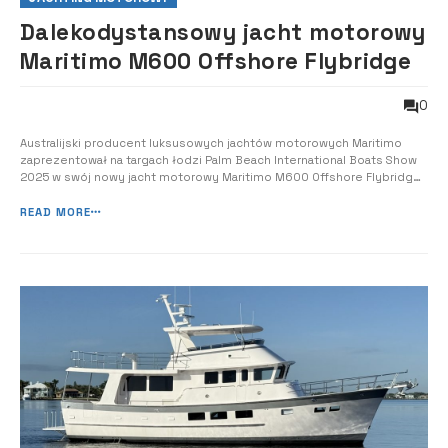
Dalekodystansowy jacht motorowy
Maritimo M600 Offshore Flybridge
0
Australijski producent luksusowych jachtów motorowych Maritimo
zaprezentował na targach łodzi Palm Beach International Boats Show
2025 w swój nowy jacht motorowy Maritimo M600 Offshore Flybridge.
Istniejąca już 22 lata stocznia Maritimo zdefiniowała na nowo
żeglarstwo dalekodystansowe wprowadzając na rynek jachty
READ MORE
motorowe z flybridge, zaprojek...