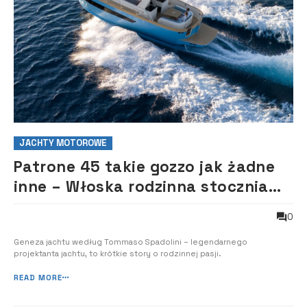
JACHTY MOTOROWE
Patrone 45 takie gozzo jak żadne
inne – Włoska rodzinna stocznia
Patrone Moreno powiększyła w
0
ubiegłym roku ofertę o nową
jednostkę z oferowanej serii
Geneza jachtu według Tommaso Spadolini – legendarnego
projektanta jachtu, to krótkie story o rodzinnej pasji.
Patrone.
READ MORE