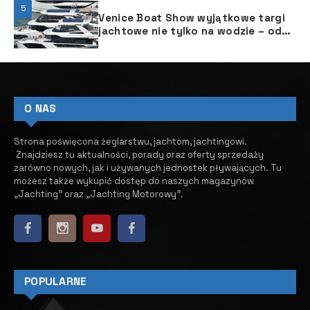
5
Venice Boat Show wyjątkowe targi
jachtowe nie tylko na wodzie – od
29 maja do 2 czerwca 2025 r.
O NAS
Strona poświęcona żeglarstwu, jachtom, jachtingowi.
Znajdziesz tu aktualności, porady oraz oferty sprzedaży
zarówno nowych, jak i używanych jednostek pływających.
​ Tu
możesz także wykupić dostęp do naszych magazynów
„Jachting” oraz „Jachting Motorowy”.
POPULARNE