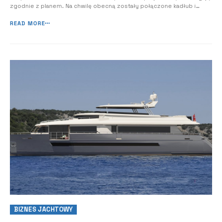
zgodnie z planem. Na chwilę obecną zostały połączone kadłub i
nadbudówka. Firma planuje zwodować swój nowy okręt flagowy, Sirena
42M, w 2026 roku. Jacht został zaprojektowany przez Luca Vallebona
READ MORE
(projekt zewnętrzny...
BIZNES JACHTOWY