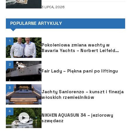
3 LIPCA, 2026
POPULARNE ARTYKUŁY
1
Pokoleniowa zmiana wachty w
Bavaria Yachts – Norbert Leifeld
nowym zarządzającym
2
Fair Lady – Piękna pani po liftingu
3
Jachty Sanlorenzo – kunszt i finezja
włoskich rzemieślników
4
NIKHEN AQUASUN 34 – jeziorowy
szwędacz