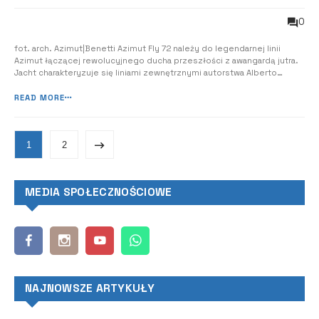
0
fot. arch. Azimut|Benetti Azimut Fly 72 należy do legendarnej linii
Azimut łączącej rewolucyjnego ducha przeszłości z awangardą jutra.
Jacht charakteryzuje się liniami zewnętrznymi autorstwa Alberto
Manciniego, natomiast wnętrza zaprojektował debiutujący w sektorze
żeglarskim architekt Fabio Fantolino. Światowa premiera Fly 7 odbyła
READ MORE
się na fes...
1
2
MEDIA SPOŁECZNOŚCIOWE
NAJNOWSZE ARTYKUŁY