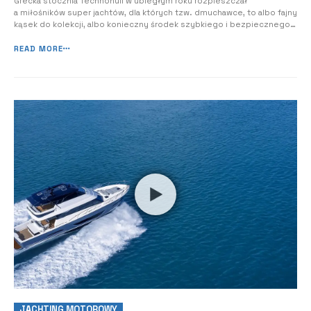
Grecka stocznia Technohull w ubiegłym roku rozpieszczał
a miłośników super jachtów, dla których tzw. dmuchawce, to albo fajny
kąsek do kolekcji, albo konieczny środek szybkiego i bezpiecznego
transportu załóg czy gości. Ewolucyjny projekt Alpha 50 Na
początek ubiegłego sezonu przygotowała aż trzy premiery
READ MORE
łodzi, które dziś przypominamy: flag...
JACHTING MOTOROWY