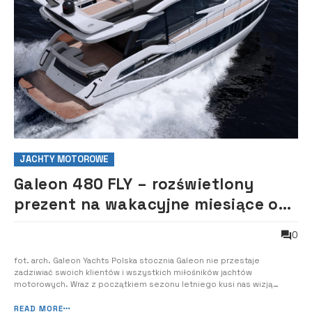
JACHTY MOTOROWE
Galeon 480 FLY – rozświetlony
prezent na wakacyjne miesiące od
polskiej stoczni
0
fot. arch. Galeon Yachts Polska stocznia Galeon nie przestaje
zadziwiać swoich klientów i wszystkich miłośników jachtów
motorowych. Wraz z początkiem sezonu letniego kusi nas wizją
odpoczynku na jachcie Galeon 480 FLY, którego debiut właśnie
zapowiedziała. Konstruktorzy z Galeona stworzyli 14-metrowy jacht,
READ MORE