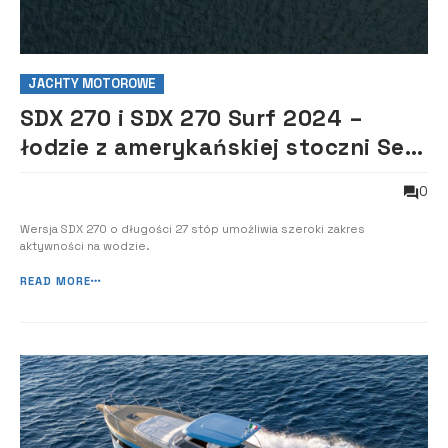
JACHTY MOTOROWE
SDX 270 i SDX 270 Surf 2024 –
łodzie z amerykańskiej stoczni Sea
Ray made in Poland
0
Wersja SDX 270 o długości 27 stóp umożliwia szeroki zakres
aktywności na wodzie.
READ MORE