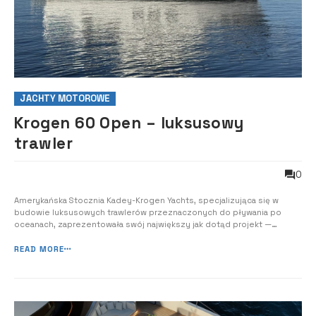
JACHTY MOTOROWE
Krogen 60 Open – luksusowy
trawler
0
Amerykańska Stocznia Kadey-Krogen Yachts, specjalizująca się w
budowie luksusowych trawlerów przeznaczonych do pływania po
oceanach, zaprezentowała swój największy jak dotąd projekt —
Krogen 60 Open. Premiera jachtu odbyła się w marcu br. podczas
targów Palm Beach International Boat Show 2025. Nowy Krogen 60
READ MORE
Open jest największym jak dotąd mod...