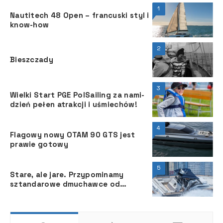
1
Nautitech 48 Open – francuski styl i
know-how
2
Bieszczady
3
Wielki Start PGE PolSailing za nami-
dzień pełen atrakcji i uśmiechów!
4
Flagowy nowy OTAM 90 GTS jest
prawie gotowy
5
Stare, ale jare. Przypominamy
sztandarowe dmuchawce od
Technohull