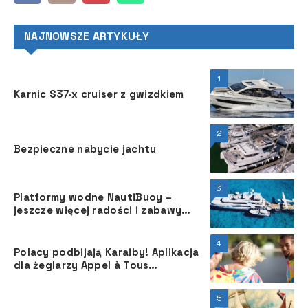
NAJNOWSZE ARTYKUŁY
1
Karnic S37-x cruiser z gwizdkiem
2
Bezpieczne nabycie jachtu
3
Platformy wodne NautiBuoy –
jeszcze więcej radości i zabawy
podczas rejsu superjachtem
4
Polacy podbijają Karaiby! Aplikacja
dla żeglarzy Appel à Tous
wystartowała na Martynice
5