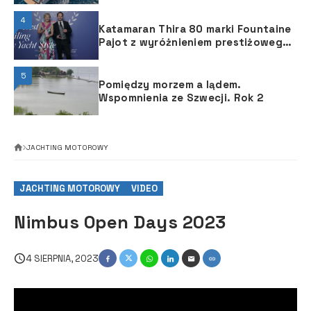
4
Katamaran Thira 80 marki Fountaine
Pajot z wyróżnieniem prestiżowego
magazynu żeglarskiego
5
Pomiędzy morzem a lądem.
Wspomnienia ze Szwecji. Rok 2
JACHTING MOTOROWY
JACHTING MOTOROWY
VIDEO
Nimbus Open Days 2023
4 SIERPNIA, 2023