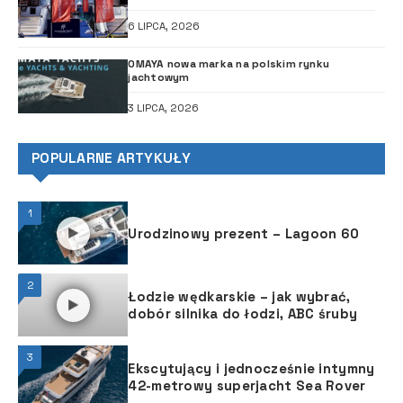
6 LIPCA, 2026
OMAYA nowa marka na polskim rynku
jachtowym
3 LIPCA, 2026
POPULARNE ARTYKUŁY
1
Urodzinowy prezent – Lagoon 60
2
Łodzie wędkarskie – jak wybrać,
dobór silnika do łodzi, ABC śruby
3
Ekscytujący i jednocześnie intymny
42-metrowy superjacht Sea Rover