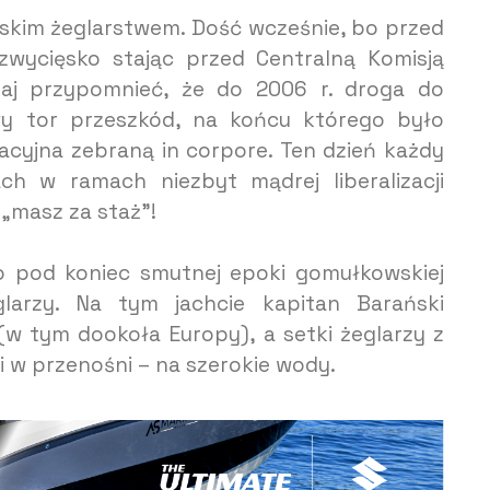
elskim żeglarstwem. Dość wcześnie, bo przed
 zwycięsko stając przed Centralną Komisją
taj przypomnieć, że do 2006 r. droga do
wy tor przeszkód, na końcu którego było
acyjna zebraną in corpore. Ten dzień każdy
h w ramach niezbyt mądrej liberalizacji
„masz za staż”!
o pod koniec smutnej epoki gomułkowskiej
glarzy. Na tym jachcie kapitan Barański
(w tym dookoła Europy), a setki żeglarzy z
 i w przenośni – na szerokie wody.