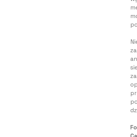
me
mo
po
Ni
za
an
si
za
op
pr
po
dz
Fo
Ca