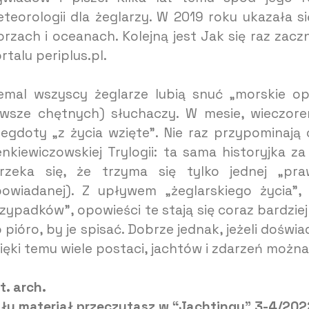
teorologii dla żeglarzy. W 2019 roku ukazała s
rzach i oceanach. Kolejną jest Jak się raz zac
rtalu periplus.pl.
emal wszyscy żeglarze lubią snuć „morskie op
wsze chętnych) słuchaczy. W mesie, wieczore
egdoty „z życia wzięte”. Nie raz przypominaj
enkiewiczowskiej Trylogii: ta sama historyjka 
rzeka się, że trzyma się tylko jednej „praw
owiadanej). Z upływem „żeglarskiego życia”,
zypadków”, opowieści te stają się coraz bardziej
 pióro, by je spisać. Dobrze jednak, jeżeli doświa
ięki temu wiele postaci, jachtów i zdarzeń możn
t. arch.
ły materiał przeczytasz w “Jachtingu” 3-4/20