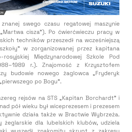
 znanej swego czasu regatowej maszynie
 „Martwa cisza”). Po ćwierćwieczu pracy w
skich techników przeszedł na wcześniejszą
 szkoły” w zorganizowanej przez kapitana
-rosyjskiej Międzynarodowej Szkole Pod
1988–1989 r.). Znajomość z Krzysztofem
zy budowie nowego żaglowca „Fryderyk
i „pierwszego po Bogu”.
szereg rejsów na STS „Kapitan Borchardt” i
ponad pół wieku był wiceprezesem i prezesem
ktywnie działa także w Bractwie Wybrzeża.
żeglarskie dla lubelskich klubów, udziela
ręki wyszedł znakomity skrypt z zakresu