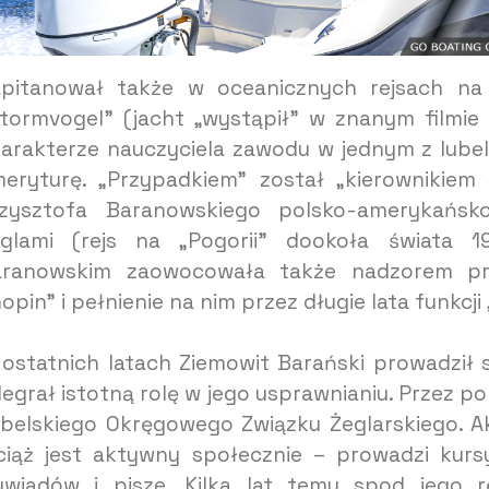
pitanował także w oceanicznych rejsach na
tormvogel” (jacht „wystąpił” w znanym filmie
arakterze nauczyciela zawodu w jednym z lubel
eryturę. „Przypadkiem” został „kierownikiem
zysztofa Baranowskiego polsko-amerykańsko
glami (rejs na „Pogorii” dookoła świata 
aranowskim zaowocowała także nadzorem pr
opin” i pełnienie na nim przez długie lata funkcj
ostatnich latach Ziemowit Barański prowadził 
egrał istotną rolę w jego usprawnianiu. Przez 
belskiego Okręgowego Związku Żeglarskiego. A
iąż jest aktywny społecznie – prowadzi kursy 
wiadów i pisze. Kilka lat temu spod jego 