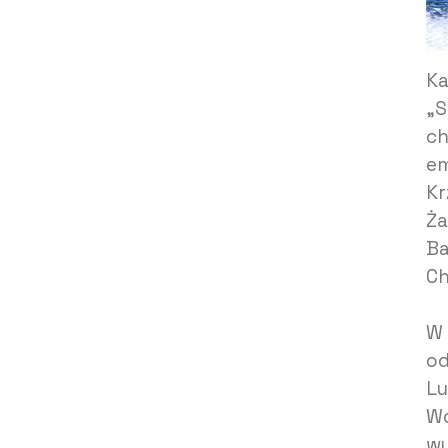
Ka
„S
ch
em
Kr
Ża
B
Ch
W 
od
Lu
Wc
wy