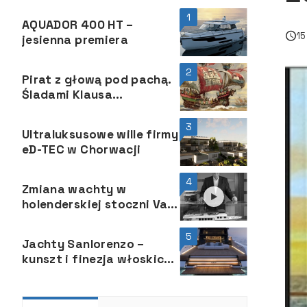
1
AQUADOR 400 HT –
15
jesienna premiera
2
Pirat z głową pod pachą.
Śladami Klausa
Störtebekera
3
Ultraluksusowe wille firmy
eD-TEC w Chorwacji
4
Zmiana wachty w
holenderskiej stoczni Van
der Valk Shipyard
5
Jachty Sanlorenzo –
kunszt i finezja włoskich
rzemieślników