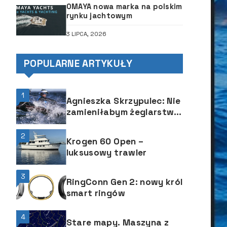
OMAYA nowa marka na polskim
rynku jachtowym
3 LIPCA, 2026
POPULARNE ARTYKUŁY
1
Agnieszka Skrzypulec: Nie
zamieniłabym żeglarstwa
na żaden inny sport
2
Krogen 60 Open –
luksusowy trawler
3
RingConn Gen 2: nowy król
smart ringów
4
Stare mapy. Maszyna z