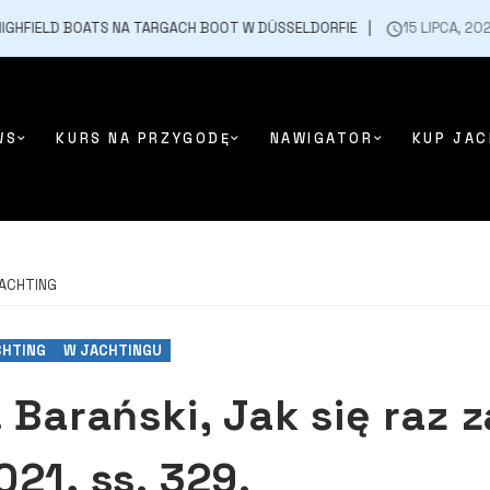
ATS NA TARGACH BOOT W DÜSSELDORFIE
15 LIPCA, 2026
7. EDYCJA
WS
KURS NA PRZYGODĘ
NAWIGATOR
KUP JAC
ACHTING
CHTING
W JACHTINGU
. Barański, Jak się raz
021, ss. 329.