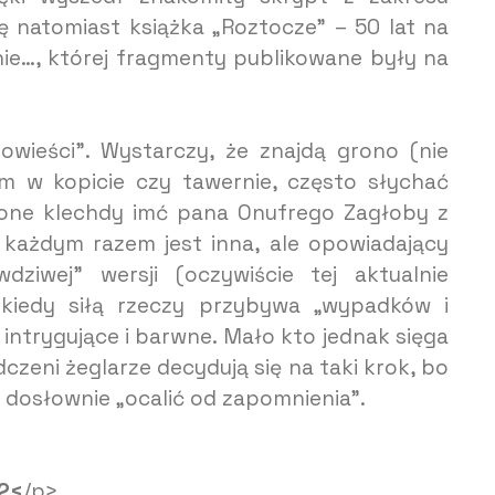
ię natomiast książka „Roztocze” – 50 lat na
znie…, której fragmenty publikowane były na
owieści”. Wystarczy, że znajdą grono (nie
m w kopicie czy tawernie, często słychać
ą one klechdy imć pana Onufrego Zagłoby z
za każdym razem jest inna, ale opowiadający
dziwej” wersji (oczywiście tej aktualnie
 kiedy siłą rzeczy przybywa „wypadków i
 intrygujące i barwne. Mało kto jednak sięga
dczeni żeglarze decydują się na taki krok, bo
a dosłownie „ocalić od zapomnienia”.
22<
/p>