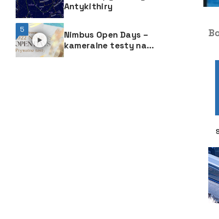
Antykithiry
5
Bo
Nimbus Open Days –
kameralne testy na
wodzie to od jakiegoś
czasu niebywała atrakcja