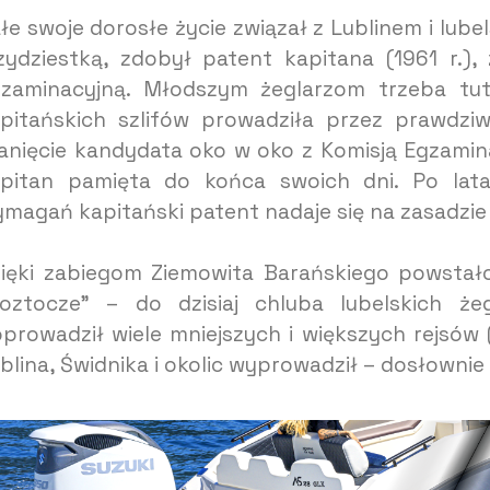
łe swoje dorosłe życie związał z Lublinem i lub
zydziestką, zdobył patent kapitana (1961 r.),
zaminacyjną. Młodszym żeglarzom trzeba tu
pitańskich szlifów prowadziła przez prawdzi
anięcie kandydata oko w oko z Komisją Egzamin
pitan pamięta do końca swoich dni. Po latac
magań kapitański patent nadaje się na zasadzie 
ięki zabiegom Ziemowita Barańskiego powstał
oztocze” – do dzisiaj chluba lubelskich że
prowadził wiele mniejszych i większych rejsów 
blina, Świdnika i okolic wyprowadził – dosłownie