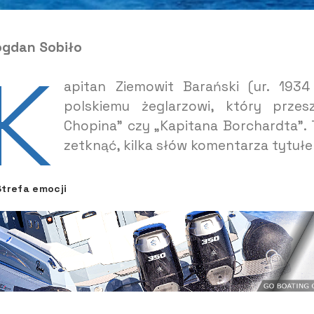
gdan Sobiło
K
apitan Ziemowit Barański (ur. 193
polskiemu żeglarzowi, który przes
Chopina” czy „Kapitana Borchardta”. 
zetknąć, kilka słów komentarza tytuł
Strefa emocji