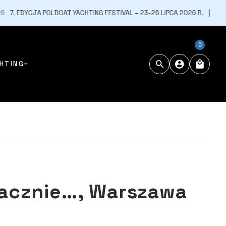
 POLBOAT YACHTING FESTIVAL – 23-26 LIPCA 2026 R.
6 LIPCA, 2026
0
HTING
 zacznie…, Warszawa