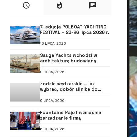
7. edycja POLBOAT YACHTING
FESTIVAL – 23-26 lipca 2026 r.
15 LIPCA, 2026
Sasga Yachts wchodzi w
architekturę budowlaną
9 LIPCA, 2026
Łodzie wędkarskie – jak
wybrać, dobór silnika do
łodzi, ABC śruby
6 LIPCA, 2026
Fountaine Pajot wzmacnia
zarządzanie firmą
6 LIPCA, 2026