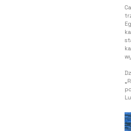
Ca
tr
Eg
ka
st
ka
wy
Dz
„R
po
Lu