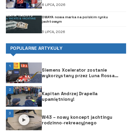
6 LIPCA, 2026
OMAYA nowa marka na polskim rynku
jachtowym
3 LIPCA, 2026
POPULARNE ARTYKUŁY
1
Siemens Xcelerator zostanie
wykorzystany przez Luna Rossa
Prada Pirelli w projektowaniu jachtu
Pucharu Ameryki
2
Kapitan Andrzej Drapella
upamiętniony!
3
W43 – nowy koncept jachtingu
rodzinno-rekreacyjnego