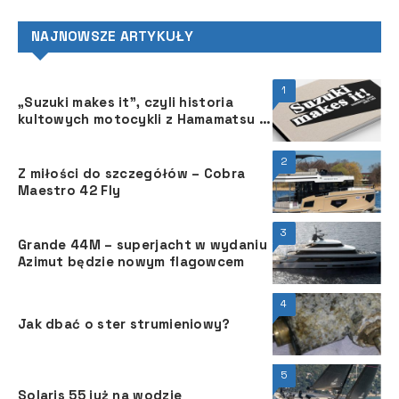
NAJNOWSZE ARTYKUŁY
1
„Suzuki makes it”, czyli historia
kultowych motocykli z Hamamatsu w
okolicznościowym albumie
2
Z miłości do szczegółów – Cobra
Maestro 42 Fly
3
Grande 44M – superjacht w wydaniu
Azimut będzie nowym flagowcem
4
Jak dbać o ster strumieniowy?
5
Solaris 55 już na wodzie