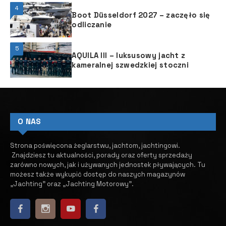
4
Boot Düsseldorf 2027 – zaczęło się
odliczanie
5
AQUILA III – luksusowy jacht z
kameralnej szwedzkiej stoczni
O NAS
Strona poświęcona żeglarstwu, jachtom, jachtingowi.
Znajdziesz tu aktualności, porady oraz oferty sprzedaży
zarówno nowych, jak i używanych jednostek pływających.
​ Tu
możesz także wykupić dostęp do naszych magazynów
„Jachting” oraz „Jachting Motorowy”.