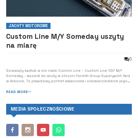
JACHTY MOTOROWE
Custom Line M/Y Someday uszyty
na miarę
0
Dziewiąty kadłub w linii marki Custom Line – Custom Line 120′ M/Y
Someday ‒ wszedł do wody w stoczni Ferretti Group Superyacht Yard
w Ankonie. To prawdziwy portret właściciela i odzwierciedlenie jego
osobowości w każdym szczególe. Custom Line 120′ jest dziełem
Działu Inżynierii Grupy Ferretti wspieranego przez doświadczenie
READ MORE
Frances...
MEDIA SPOŁECZNOŚCIOWE