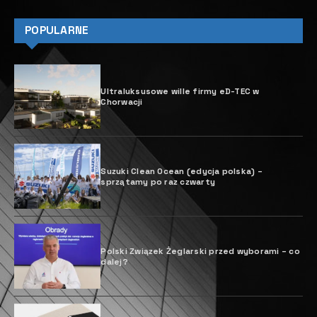
POPULARNE
Ultraluksusowe wille firmy eD-TEC w
Chorwacji
Suzuki Clean Ocean (edycja polska) –
sprzątamy po raz czwarty
Polski Związek Żeglarski przed wyborami – co
dalej?