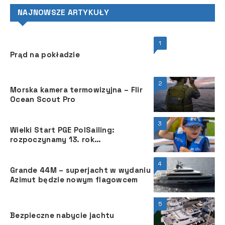
NAJNOWSZE ARTYKUŁY
1
Prąd na pokładzie
2
Morska kamera termowizyjna – Flir
Ocean Scout Pro
3
Wielki Start PGE PolSailing:
rozpoczynamy 13. rok
upowszechniania żeglarstwa
4
Grande 44M – superjacht w wydaniu
Azimut będzie nowym flagowcem
5
Bezpieczne nabycie jachtu