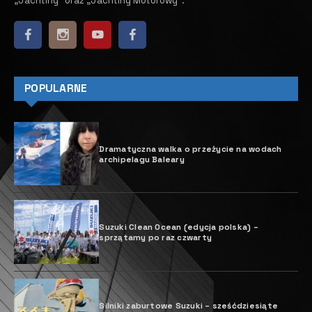
O
d 13 marca 2026 rozpoczyna się na
serwerze Akademii Nawigacji czwarta
edycja całkowicie zdalnego kursu
„Meteorologia dla wodniaków”
prowadzonego głównie przez
doświadczonego synoptyka lotniczego i żeglarskiego