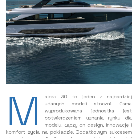
M
aiora 30 to jeden z najbardziej
udanych modeli stoczni. Ósma
wyprodukowana jednostka jest
potwierdzeniem uznania rynku dla
modelu. Łączy on design, innowację i
komfort życia na pokładzie. Dodatkowym sukcesem