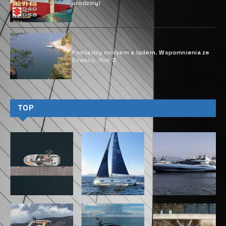
– Macieja Ostrowskiego, przy zastosowaniu systemu
nauczania zdalnego MOODLE.
O kursie
Dodatkową porcję wiedzy przedstawi kpt. Grzegorz
Pawlak, zajmujący się elektronicznymi systemami
wsparcia nawigatora w obszarze meteorologii. W
trakcie kursu przekażemy uczestnikom podstawową
wiedzę o meteorologii oraz gdzie i jak należy szukać
aktualnych, wiarygodnych informacji o pogodzie, jak
prawidłowo analizować pozyskane materiały i obrazy
oraz gdzie znaleźć rzetelne prognozy dopasowane do
potrzeb. Szczególnym, realnym działaniem w tej edycji
będzie współudział kursantów w udzielaniu informacji
meteo kapitanowi Krzysztofowi Baranowskiemu,
realizującemu trzeci, samotny rejs dookoła świata.
Kurs trwający 10 tygodni zajęć (plus trzy tygodniowe