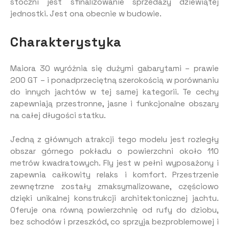
stoczni jest sfinalizowanie sprzedaży dziewiątej
jednostki. Jest ona obecnie w budowie.
Charakterystyka
Maiora 30 wyróżnia się dużymi gabarytami – prawie
200 GT – i ponadprzeciętną szerokością w porównaniu
do innych jachtów w tej samej kategorii. Te cechy
zapewniają przestronne, jasne i funkcjonalne obszary
na całej długości statku.
Jedną z głównych atrakcji tego modelu jest rozległy
obszar górnego pokładu o powierzchni około 110
metrów kwadratowych. Fly jest w pełni wyposażony i
zapewnia całkowity relaks i komfort. Przestrzenie
zewnętrzne zostały zmaksymalizowane, częściowo
dzięki unikalnej konstrukcji architektonicznej jachtu.
Oferuje ona równą powierzchnię od rufy do dziobu,
bez schodów i przeszkód, co sprzyja bezproblemowej i