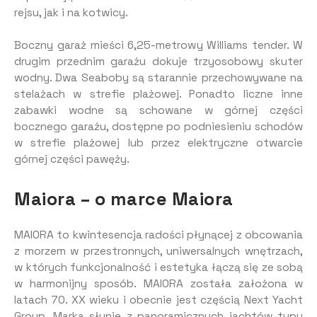
rejsu, jak i na kotwicy.
Boczny garaż mieści 6,25-metrowy Williams tender. W
drugim przednim garażu dokuje trzyosobowy skuter
wodny. Dwa Seaboby są starannie przechowywane na
stelażach w strefie plażowej. Ponadto liczne inne
zabawki wodne są schowane w górnej części
bocznego garażu, dostępne po podniesieniu schodów
w strefie plażowej lub przez elektryczne otwarcie
górnej części pawęży.
Maiora – o marce Maiora
MAIORA to kwintesencja radości płynącej z obcowania
z morzem w przestronnych, uniwersalnych wnętrzach,
w których funkcjonalność i estetyka łączą się ze sobą
w harmonijny sposób. MAIORA została założona w
latach 70. XX wieku i obecnie jest częścią Next Yacht
Group. Marka słynie z panoramicznych jachtów typu