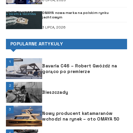
6 LIPCA, 2026
OMAYA nowa marka na polskim rynku
jachtowym
3 LIPCA, 2026
POPULARNE ARTYKUŁY
1
Bavaria C46 – Robert Gwóźdź na
gorąco po premierze
2
Bieszczady
3
Nowy producent katamaranów
wchodzi na rynek – oto OMAYA 50