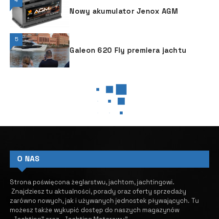
4
Nowy akumulator Jenox AGM
5
Galeon 620 Fly premiera jachtu
JACHTING
JACHTING
JACHTY ŻAGLOWE
Akademia Nawigacji
Elektronicznej zaprasza na
wykłady
2 MARCA, 2026