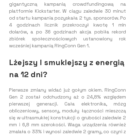
gigantyczną kampanią crowdfundingową na
platformie Kickstarter. W ciągu zaledwie 30 minut
od startu kampania pozyskała 2 tys. sponsorów. Po
4 godzinach licznik przekroczył kwotę 1 mln
dolarów, a po 36 godzinach akcja pobiła rekord
zbiórek społecznościowych ustanowiony rok
wcześniej kampanią RingConn Gen 1.
Lżejszy I smuklejszy z energią
na 12 dni?
Pierwsze zmiany widać już gołym okiem. RingConn
Gen 2 został odchudzony aż o 24,8% względem
pierwszej generacji. Cała elektronika, mózg
obliczeniowy, sensory, moduły łączności mieszczą
się w ultrasmukłej konstrukcji o grubości zaledwie 2
mm i 6,8 mm szerokości. Waga urządzenia również
zmalała o 33% i wynosi zaledwie 2 gramy, co czyni z