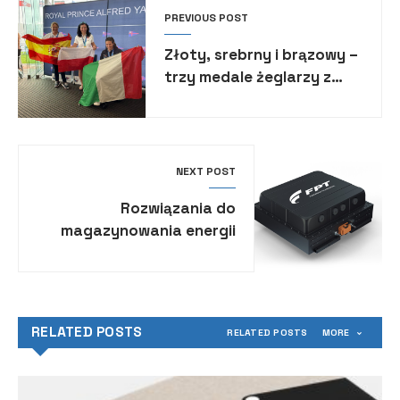
PREVIOUS POST
Złoty, srebrny i brązowy –
trzy medale żeglarzy z
niepełnosprawnościami na
Mistrzostwach Świata w
klasie Hansa 303!
NEXT POST
Rozwiązania do
magazynowania energii
eBS 37 EVO firmy FPT
Industrial
RELATED POSTS
RELATED POSTS
MORE