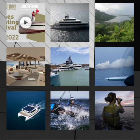
AS Labruna, oficjalny
dystrybutor FPT Industrial,
dostrzegł potencjał tej
innowacji. System eBS 37 EVO
został umieszczony w sercu
hybrydowego generatora
HEVOlution 80-37 z nowej gamy
produktów HEVOlution. Jest to
decydujący krok w kierunku
innowacyjnych i neutralnych
pod względem emisji
dwutlenku węgla rozwiązań
energetycznych. Potwierdza