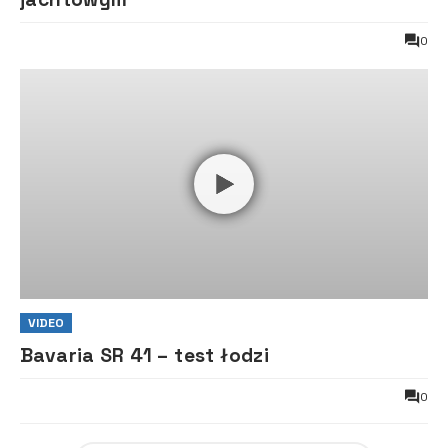
0
VIDEO
Bavaria SR 41 – test łodzi
0