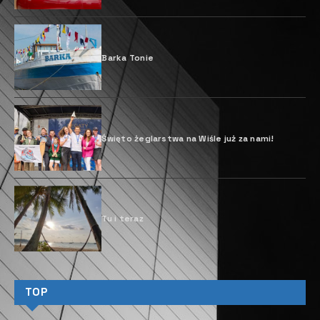
F
PT Industrial, marka Grupy Iveco
zajmująca się projektowaniem,
produkcją i sprzedażą układów
napędowych oraz rozwiązań dla
pojazdów terenowych i drogowych, a
także zastosowań morskich i energetycznych,
podejmuje działania w kierunku zwiększenia zerowej
emisji w sektorze morskim. Wraz z rozpoczęciem
roku obchodów 50. rocznicy istnienia firmy IVECO,
FPT Industrial ogłosiła wprowadzenie do swojej
oferty układów napędowych ePowertrain
przeznaczonych dla sektora stoczniowego.