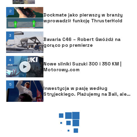
2
Dockmate jako pierwszy w branży
wprowadził funkcję ThrusterHold
3
Bavaria C46 – Robert Gwóźdź na
gorąco po premierze
4
Nowe silniki Suzuki 300 i 350 KM |
Motorowy.com
5
Inwestycja w pasję według
Stryjeckiego. Plażujemy na Bali, ale
inwestujemy i żeglujemy pod żaglami
BALI.
YACHTING GIZMOS
YACHTING GIZMOS