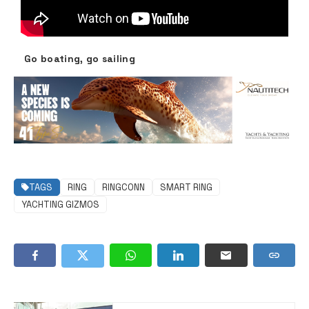
Go boating, go sailing
TAGS
RING
RINGCONN
SMART RING
YACHTING GIZMOS