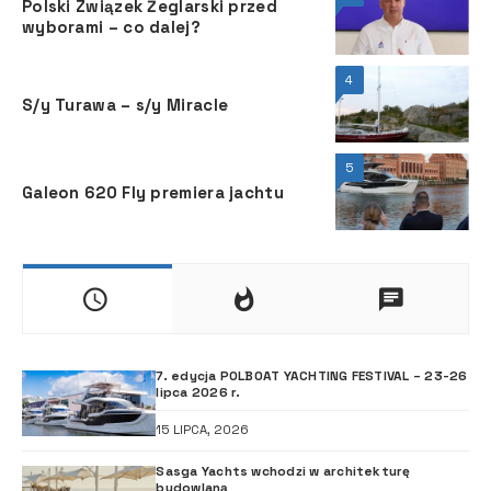
Polski Związek Żeglarski przed
wyborami – co dalej?
4
S/y Turawa – s/y Miracle
5
Galeon 620 Fly premiera jachtu
7. edycja POLBOAT YACHTING FESTIVAL – 23-26
lipca 2026 r.
15 LIPCA, 2026
Sasga Yachts wchodzi w architekturę
budowlaną