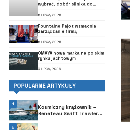
wybrać, dobór silnika do
łodzi, ABC śruby
6 LIPCA, 2026
Fountaine Pajot wzmacnia
zarządzanie firmą
6 LIPCA, 2026
OMAYA nowa marka na polskim
rynku jachtowym
3 LIPCA, 2026
POPULARNE ARTYKUŁY
1
Kosmiczny krążownik –
Beneteau Swift Trawler
48
2