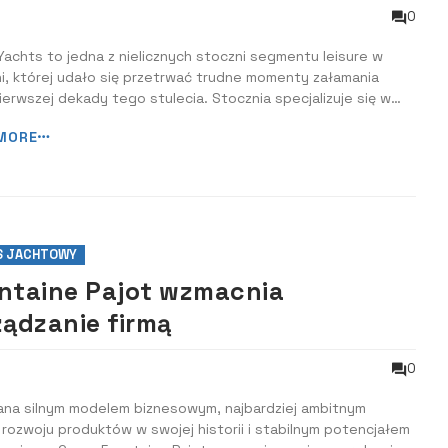
0
achts to jedna z nielicznych stoczni segmentu leisure w
i, której udało się przetrwać trudne momenty załamania
ierwszej dekady tego stulecia. Stocznia specjalizuje się w
e bardzo dzielnych jednostek wypornościowych w stylu
MORE
skich łodzi rybackich, w których wnętrzach dominuje
tne drewno i żeglarski sznyt....
S JACHTOWY
ntaine Pajot wzmacnia
ządzanie firmą
0
ana silnym modelem biznesowym, najbardziej ambitnym
rozwoju produktów w swojej historii i stabilnym potencjałem