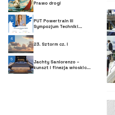
Prawo drogi
3
PUT Powertrain III
Sympozjum Techniki
Motorowodnej
4
23. Sztorm cz. I
5
Jachty Sanlorenzo –
kunszt i finezja włoskich
rzemieślników