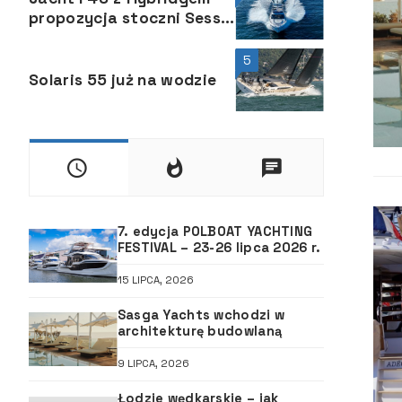
propozycja stoczni Sessa
Marine na europejskie
lato
5
Solaris 55 już na wodzie
7. edycja POLBOAT YACHTING
FESTIVAL – 23-26 lipca 2026 r.
15 LIPCA, 2026
Sasga Yachts wchodzi w
architekturę budowlaną
9 LIPCA, 2026
Łodzie wędkarskie – jak