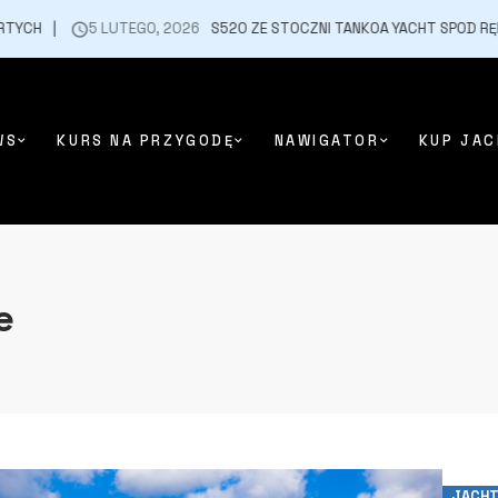
5 LUTEGO, 2026
S520 ZE STOCZNI TANKOA YACHT SPOD RĘKI FRA
WS
KURS NA PRZYGODĘ
NAWIGATOR
KUP JAC
e
JACHT