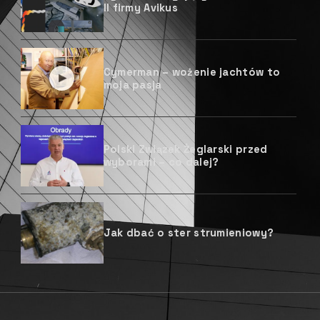
II firmy Avikus
Cymerman – wożenie jachtów to
moja pasja
Polski Związek Żeglarski przed
wyborami – co dalej?
Jak dbać o ster strumieniowy?