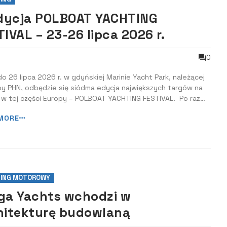
edycja POLBOAT YACHTING
TIVAL – 23-26 lipca 2026 r.
0
o 26 lipca 2026 r. w gdyńskiej Marinie Yacht Park, należącej
py PHN, odbędzie się siódma edycja największych targów na
 w tej części Europy – POLBOAT YACHTING FESTIVAL. Po raz
 przez cztery dni można będzie oglądać najpiękniejsze łodzie
MORE
we, jachty żaglowe, katamarany i skutery wodne, do tego
ać poka...
ING MOTOROWY
ga Yachts wchodzi w
hitekturę budowlaną