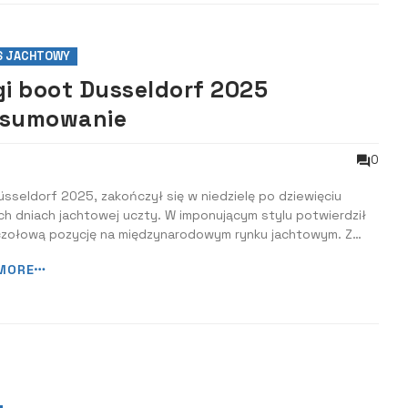
S JACHTOWY
gi boot Dusseldorf 2025
sumowanie
0
sseldorf 2025, zakończył się w niedzielę po dziewięciu
h dniach jachtowej uczty. W imponującym stylu potwierdził
czołową pozycję na międzynarodowym rynku jachtowym. Z
ystawcami z 67 krajów w 16 halach wystawowych,
MORE
entował kompleksowy obraz międzynarodowego sektora
 wodnych, inspirując odwiedzających....