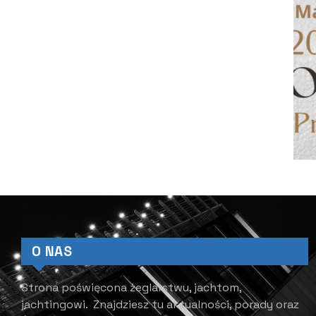
O NAS
Strona poświęcona żeglarstwu, jachtom,
jachtingowi.
Znajdziesz tu aktualności, porady oraz