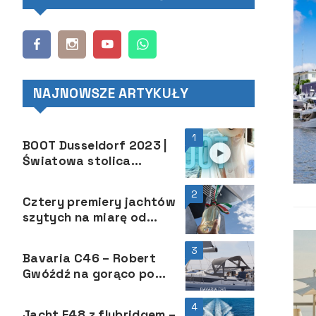
NAJNOWSZE ARTYKUŁY
1
BOOT Dusseldorf 2023 |
Światowa stolica
jachtingu | Motorowy.com
2
Cztery premiery jachtów
szytych na miarę od
Custom Line
3
Bavaria C46 – Robert
Gwóźdź na gorąco po
premierze
4
Jacht F48 z flybridgem ­–