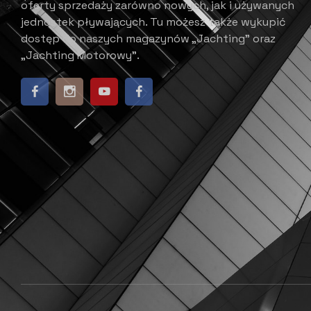
oferty sprzedaży zarówno nowych, jak i używanych
jednostek pływających.
​ Tu możesz także wykupić
dostęp do naszych magazynów „Jachting” oraz
„Jachting Motorowy”.