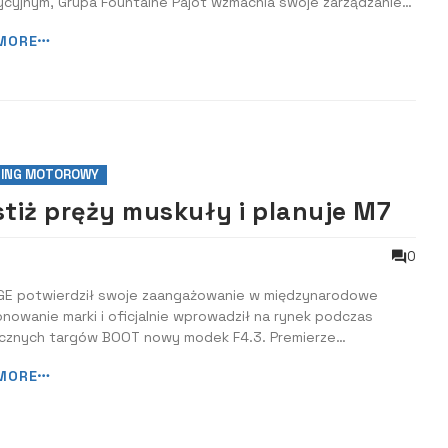
cyjnym, Grupa Fountaine Pajot wzmacnia swoje zarządzanie,
ąc się do 50. rocznicy istnienia, aby wesprzeć kolejną fazę
MORE
. Długoterminowa strategia pewności siebie Firma
ała 136,3 mln euro przych...
ING MOTOROWY
stiż pręży muskuły i planuje M7
0
GE potwierdził swoje zaangażowanie w międzynarodowe
nowanie marki i oficjalnie wprowadził na rynek podczas
cznych targów BOOT nowy modek F4.3. Premierze
yszyła prezentacja kolejnego modelu wielokadłubowca M7.
MORE