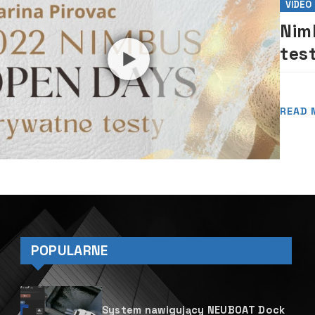
VIDEO
Nim
tes
cza
READ 
POPULARNE
System nawigujący NEUBOAT Dock