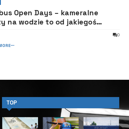
bus Open Days – kameralne
ty na wodzie to od jakiegoś
su niebywała atrakcja
0
MORE
TOP