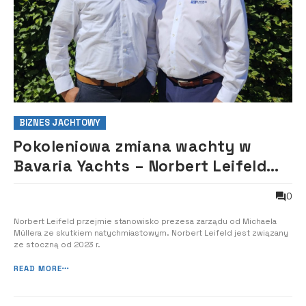
BIZNES JACHTOWY
Pokoleniowa zmiana wachty w
Bavaria Yachts – Norbert Leifeld
nowym zarządzającym
0
Norbert Leifeld przejmie stanowisko prezesa zarządu od Michaela
Müllera ze skutkiem natychmiastowym. Norbert Leifeld jest związany
ze stoczną od 2023 r.
READ MORE