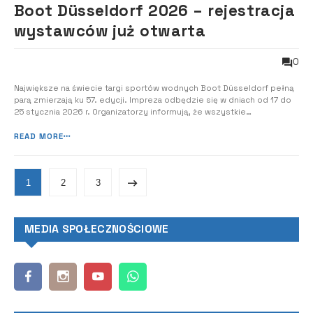
Boot Düsseldorf 2026 – rejestracja
wystawców już otwarta
0
Największe na świecie targi sportów wodnych Boot Düsseldorf pełną
parą zmierzają ku 57. edycji. Impreza odbędzie się w dniach od 17 do
25 stycznia 2026 r. Organizatorzy informują, że wszystkie
zainteresowane firmy, dealerzy i stowarzyszenia mogą już
rejestrować się jako wystawcy na targi, na stronie www.Boot.com.
READ MORE
1
2
3
MEDIA SPOŁECZNOŚCIOWE