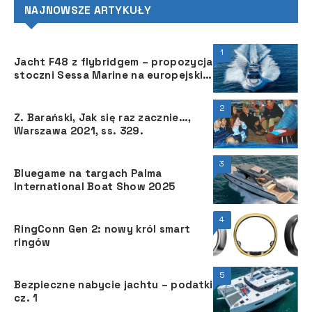
NAJNOWSZE ARTYKUŁY
1
Jacht F48 z flybridgem ­– propozycja
stoczni Sessa Marine na europejskie
lato
2
Z. Barański, Jak się raz zacznie…,
Warszawa 2021, ss. 329.
3
Bluegame na targach Palma
International Boat Show 2025
4
RingConn Gen 2: nowy król smart
ringów
5
Bezpieczne nabycie jachtu – podatki
cz. 1