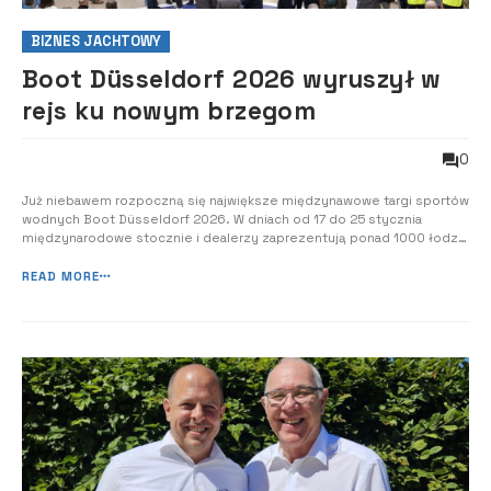
BIZNES JACHTOWY
Boot Düsseldorf 2026 wyruszył w
rejs ku nowym brzegom
0
Już niebawem rozpoczną się największe międzynawowe targi sportów
wodnych Boot Düsseldorf 2026. W dniach od 17 do 25 stycznia
międzynarodowe stocznie i dealerzy zaprezentują ponad 1000 łodzi i
jachtów, najnowszy sprzęt i akcesoria dla miłośników wszelkich
aktywności i rekreacji na wodzie. Boot Düsseldorf z pełnym
READ MORE
rozmachem wypływa na nowe brz...