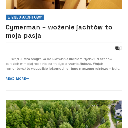
BIZNES JACHTOWY
Cymerman – wożenie jachtów to
moja pasja
0
Skąd u Pana smykałka do ułatwiania ludziom życia? Od czasów
carskich w mojej rodzinie są tradycje rzemieślnicze. Wujek
remontował te wszystkie lokomodille i inne maszyny rolnicze – był
bardzo dobrym mechanikiem. Inni wujkowie też byli mechanikami,
prowadzili swoje warsztaty, przedsiębiorstwa transportowe. Razem z
READ MORE
małżonką Elżbietą ...