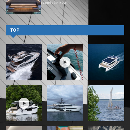
rzemieślników
TOP