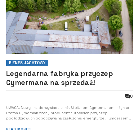
BIZNES JACHTOWY
Legendarna fabryka przyczep
Cymermana na sprzedaż!
0
UWAGA! Nowy link do wywiadu z inż. Stefanem Cymermanem Inżynier
Stefan Cymerman znany producent autorskich przyczep
podłodziowych odpoczywa na zasłużonej emeryturze. Tymczasem
dorobek jego życia wraz z narzędziami produkcji jest na sprzedaż.
Zapoznaj się z ofertą, a także prosimy przekaż ją w miarę możliwości
READ MORE
dalej do swoich znajomych. Poniżej...