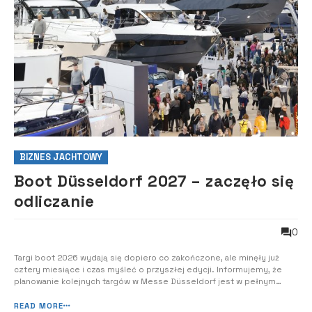
BIZNES JACHTOWY
Boot Düsseldorf 2027 – zaczęło się
odliczanie
0
Targi boot 2026 wydają się dopiero co zakończone, ale minęły już
cztery miesiące i czas myśleć o przyszłej edycji. Informujemy, że
planowanie kolejnych targów w Messe Düsseldorf jest w pełnym
toku. Od maja wszystkie branże związane ze sportami wodnymi mogą
rejestrować swoje uczestnictwo na boot Düsseldorf 2027 (od 23 do
READ MORE