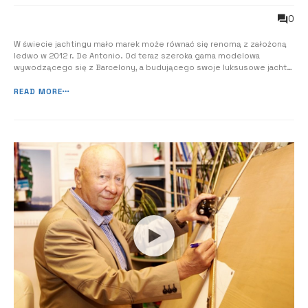
marki debiutują w Polsce
0
W świecie jachtingu mało marek może równać się renomą z założoną
ledwo w 2012 r. De Antonio. Od teraz szeroka gama modelowa
wywodzącego się z Barcelony, a budującego swoje luksusowe jachty
w stoczniach w Augustowie oraz Ostródzie stała się dostępna na
polskim rynku za sprawą Centrum Motorowodnego Nautica. O marce
READ MORE
De Antonio Marka De Antonio zo...