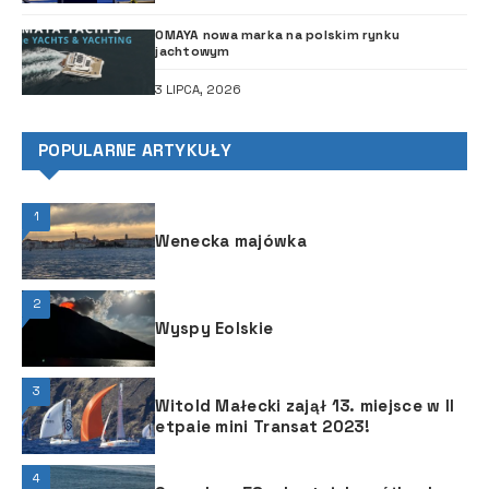
OMAYA nowa marka na polskim rynku
jachtowym
3 LIPCA, 2026
POPULARNE ARTYKUŁY
1
Wenecka majówka
2
Wyspy Eolskie
3
Witold Małecki zajął 13. miejsce w II
etpaie mini Transat 2023!
4