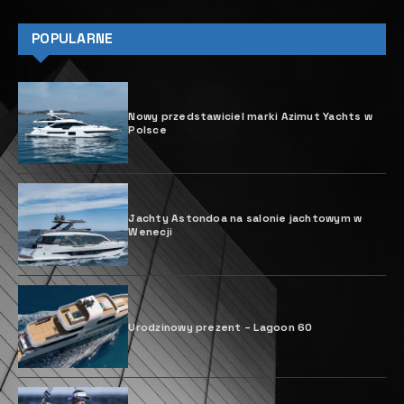
POPULARNE
Nowy przedstawiciel marki Azimut Yachts w
Polsce
Jachty Astondoa na salonie jachtowym w
Wenecji
Urodzinowy prezent – Lagoon 60