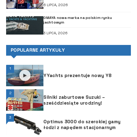
6 LIPCA, 2026
OMAYA nowa marka na polskim rynku
jachtowym
3 LIPCA, 2026
POPULARNE ARTYKUŁY
1
YYachts prezentuje nowy Y8
2
Silniki zaburtowe Suzuki –
sześćdziesiąte urodziny!
3
Optimus 3000 do szerokiej gamy
łodzi z napędem stacjonarnym