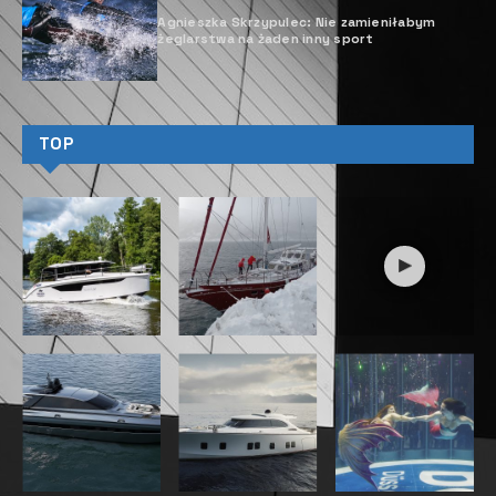
Agnieszka Skrzypulec: Nie zamieniłabym
żeglarstwa na żaden inny sport
TOP