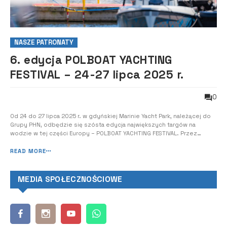
NASZE PATRONATY
6. edycja POLBOAT YACHTING
FESTIVAL – 24-27 lipca 2025 r.
0
Od 24 do 27 lipca 2025 r. w gdyńskiej Marinie Yacht Park, należącej do
Grupy PHN, odbędzie się szósta edycja największych targów na
wodzie w tej części Europy – POLBOAT YACHTING FESTIVAL. Przez
cztery dni można będzie obejrzeć najpiękniejsze jachty żaglowe,
łodzie motorowe, katamarany, houseboaty, riby i skutery wodne, do
READ MORE
tego oglądać pokazy s...
MEDIA SPOŁECZNOŚCIOWE