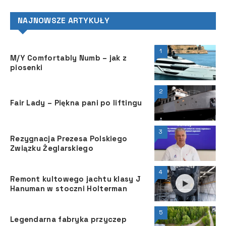
NAJNOWSZE ARTYKUŁY
1
M/Y Comfortably Numb – jak z
piosenki
2
Fair Lady – Piękna pani po liftingu
3
Rezygnacja Prezesa Polskiego
Związku Żeglarskiego
4
Remont kultowego jachtu klasy J
Hanuman w stoczni Holterman
5
Legendarna fabryka przyczep