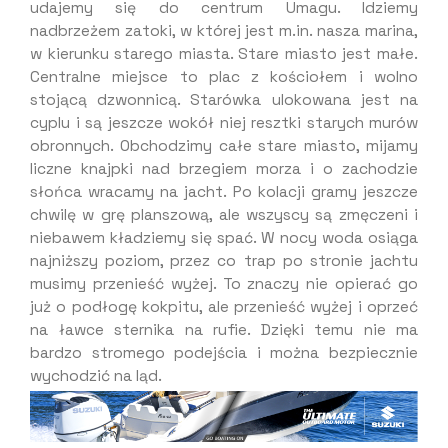
udajemy się do centrum Umagu. Idziemy
nadbrzeżem zatoki, w której jest m.in. nasza marina,
w kierunku starego miasta. Stare miasto jest małe.
Centralne miejsce to plac z kościołem i wolno
stojącą dzwonnicą. Starówka ulokowana jest na
cyplu i są jeszcze wokół niej resztki starych murów
obronnych. Obchodzimy całe stare miasto, mijamy
liczne knajpki nad brzegiem morza i o zachodzie
słońca wracamy na jacht. Po kolacji gramy jeszcze
chwilę w grę planszową, ale wszyscy są zmęczeni i
niebawem kładziemy się spać. W nocy woda osiąga
najniższy poziom, przez co trap po stronie jachtu
musimy przenieść wyżej. To znaczy nie opierać go
już o podłogę kokpitu, ale przenieść wyżej i oprzeć
na ławce sternika na rufie. Dzięki temu nie ma
bardzo stromego podejścia i można bezpiecznie
wychodzić na ląd.