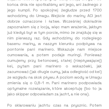
końca dnia nie spotkaliśmy ani jego, ani żadnego z
jego kumpli. Po spokojnej żegludze przed 1700
wchodzimy do Umagu. Wejście do mariny ACI jest
dobrze oznaczone i łatwe. Wcześniej dokładnie
zapoznałem się z locją, więc mam wrażenie, jakbym
już kiedyś był w tym porcie, mimo że znajduję się w
nim pierwszy raz. Gdy wchodzimy do rozległego
basenu mariny, w naszym kierunku podpływa na
pontonie pani marinero. Wskazuje nam miejsce
cumowania, a potem podaje muringi. Ponieważ
cumujemy przy betonowej, stałej (niepływającej)
kei, pytam pani marinero o wskazówki, jak
zacumować (jak długie cumy, jaka odległość od kei)
ze względu na skok pływu. A poziom wody w Umagu
zmienia się o 0,8–1 m. Pani marinero podpowiada
optymalne rozwiązanie, które akceptuję (bo to ja
jako skipper odpowiadam za jacht, a nie ona).
Po sklarowaniu jachtu czas na prysznic. Potem