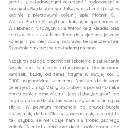
jachtu, z załadowanymi zakupami i rozlokowani w
kabinach. Na dziobie śpi Julka, w szuflandii (czyli w
kabinie z piętrowymi kojami) śpią Piotrek S. i
Wojtek. Piotrek P., czyli nasz kuk, chce spać w mesie.
W kabinach rufowych śpią Weronika z Klaudią oraz
tradycyjnie ja z Jarkiem. Tego dnia zjadamy jeszcze
kolację i po niej robię odprawę bezpieczeństwa.
Szkolenie praktyczne odkładamy na rano.
Nazajutrz załoga przechodzi szkolenie z zakładania
szelek oraz kamizelek ratunkowych. Dopasowane
kamizelki każdy od teraz trzyma w swojej koi. O
0900 wychodzimy z mariny. Naszym dzisiejszym
celem jest Umag. Mamy do zrobienia ponad 40 mil, a
praktycznie nie ma wiatru – jest słaba „jedynka” i do
tego prosto w dziób. Tak więc cały czas idziemy na
silniku. W pewnym momencie po prawej burcie
pojawia się delfin. Kilka razy wynurza się, ale robi to
tak szybko, że nie udaje nam się zrobić żadnego
zdjęcia. Niestety popłynął dalej swoją drogą i do