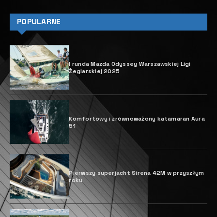
W
kwietniu 2024 roku na
Międzynarodowych Targach
Jachtów Wielokadłubowych w La
Grande Motte we Francji odbyła się
europejska premiera katamaranu
48 Open, firmy Nautitech z siedzibą w Rochefort na
francuskim wybrzeżu Atlantyku. Szerokiej
publiczności jacht został zaprezentowany podczas
salonu jachtowego w Cannes.
48 Open jest, już drugim po modelu 44 Open,
katamaranem, który powstał na zlecenie