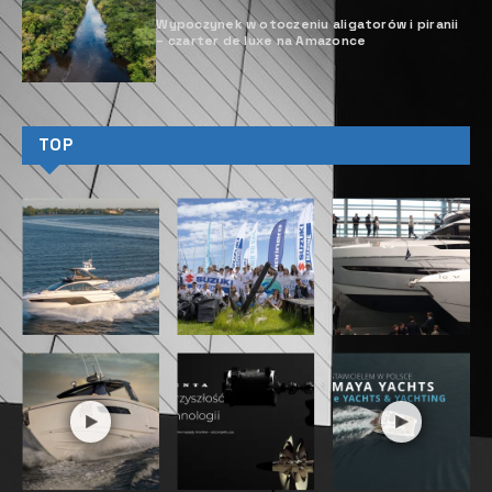
prywatnego właściciela. Nautitech jeszcze do
niedawna operował na rynku czarterowym. Jednak
ponad trzy lata temu firma ogłosiła radykalną
zmianę strategii i skoncentrowała produkcję na
potrzeby rynku prywatnych właścicieli. Efektem
tego był model 44 Open. Powstał zgodnie z
wytycznymi przyszłych prywatnych użytkowników i
spotkał się z dużym uznaniem, czego
potwierdzeniem było otrzymanie zwycięskiego
trofeum Europejskiego Wielokadłubowca Roku
2023. Kolejnym produktem stoczni jest katamaran
48 Open, kontynuujący stylistykę swojego
poprzednika, podnoszący jednocześnie jeszcze
bardziej estetykę udoskonaleń linii kadłuba i
nadbudówek.
Nautitech 48 Open został zaprojektowany przez
ten sam zespół, który pracował przy tworzeniu
modelu 44 Open. Przy projekcie stocznia
współpracowała z firmą Marc Lombard Yacht