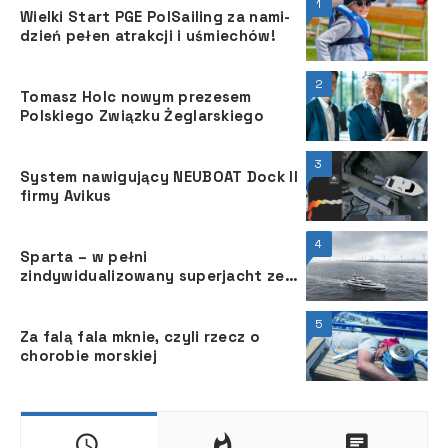
1
Wielki Start PGE PolSailing za nami-
dzień pełen atrakcji i uśmiechów!
2
Tomasz Holc nowym prezesem
Polskiego Związku Żeglarskiego
3
System nawigujący NEUBOAT Dock II
firmy Avikus
4
Sparta – w pełni
zindywidualizowany superjacht ze
stoczni Heesen
5
Za falą fala mknie, czyli rzecz o
chorobie morskiej