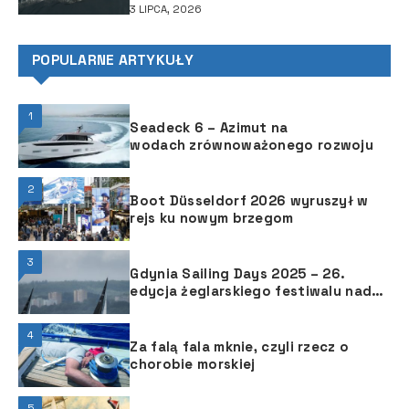
3 LIPCA, 2026
POPULARNE ARTYKUŁY
1
Seadeck 6 – Azimut na
wodach zrównoważonego rozwoju
2
Boot Düsseldorf 2026 wyruszył w
rejs ku nowym brzegom
3
Gdynia Sailing Days 2025 – 26.
edycja żeglarskiego festiwalu nad
Bałtykiem
4
Za falą fala mknie, czyli rzecz o
chorobie morskiej
5