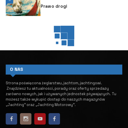
Prawo drogi
JACHTING
JACHTING
W JACHTINGU
Nautitech 48 Open – francuski
styl i know-how
17 LISTOPADA, 2024