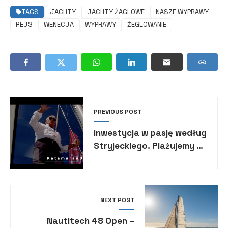
TAGS
JACHTY
JACHTY ŻAGLOWE
NASZE WYPRAWY
REJS
WENECJA
WYPRAWY
ŻEGLOWANIE
PREVIOUS POST
Inwestycja w pasję według
Stryjeckiego. Plażujemy na
Bali, ale inwestujemy i
żeglujemy pod żaglami
BALI.
NEXT POST
Nautitech 48 Open –