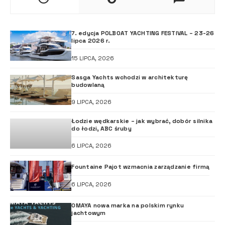
7. edycja POLBOAT YACHTING FESTIVAL – 23-26
lipca 2026 r.
15 LIPCA, 2026
Sasga Yachts wchodzi w architekturę
budowlaną
9 LIPCA, 2026
Łodzie wędkarskie – jak wybrać, dobór silnika
do łodzi, ABC śruby
6 LIPCA, 2026
Fountaine Pajot wzmacnia zarządzanie firmą
6 LIPCA, 2026
OMAYA nowa marka na polskim rynku
jachtowym