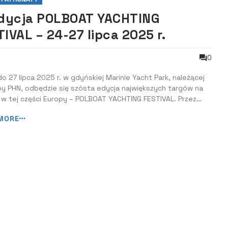
edycja POLBOAT YACHTING
TIVAL – 24-27 lipca 2025 r.
0
o 27 lipca 2025 r. w gdyńskiej Marinie Yacht Park, należącej
y PHN, odbędzie się szósta edycja największych targów na
 w tej części Europy – POLBOAT YACHTING FESTIVAL. Przez
dni można będzie obejrzeć najpiękniejsze jachty żaglowe,
MORE
 motorowe, katamarany, houseboaty, riby i skutery wodne, do
lądać pokazy s...