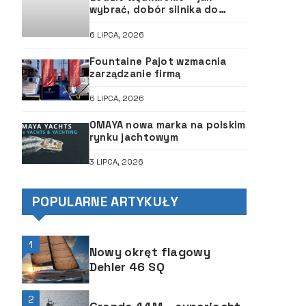
wybrać, dobór silnika do
łodzi, ABC śruby
6 LIPCA, 2026
Fountaine Pajot wzmacnia
zarządzanie firmą
6 LIPCA, 2026
OMAYA nowa marka na polskim
rynku jachtowym
3 LIPCA, 2026
POPULARNE ARTYKUŁY
1
Nowy okręt flagowy
Dehler 46 SQ
2