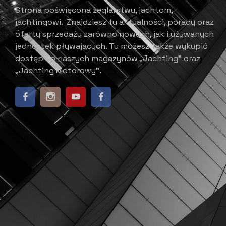
Strona poświęcona żeglarstwu, jachtom,
jachtingowi.
Znajdziesz tu aktualności, porady oraz
oferty sprzedaży zarówno nowych, jak i używanych
jednostek pływających.
​ Tu możesz także wykupić
dostęp do naszych magazynów „Jachting” oraz
„Jachting Motorowy”.