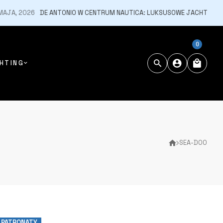
, 2026
DE ANTONIO W CENTRUM NAUTICA: LUKSUSOWE JACHTY HISZPAŃ
0
HTING
SEA-DOO
 PATRONATY