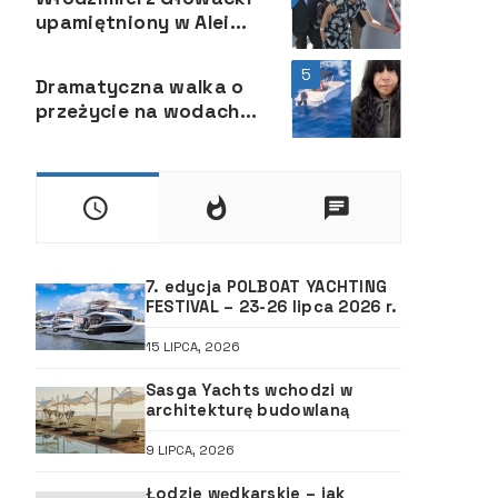
upamiętniony w Alei
Żeglarstwa Polskiego
5
Dramatyczna walka o
przeżycie na wodach
archipelagu Baleary
7. edycja POLBOAT YACHTING
FESTIVAL – 23-26 lipca 2026 r.
15 LIPCA, 2026
Sasga Yachts wchodzi w
architekturę budowlaną
9 LIPCA, 2026
Łodzie wędkarskie – jak