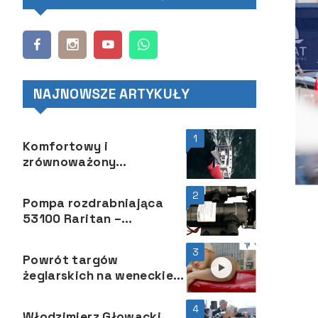
NAJNOWSZE ARTYKUŁY
1
Komfortowy i
zrównoważony
katamaran Aura 51
2
Pompa rozdrabniająca
53100 Raritan –
niezawodna i łatwa w
serwisie
3
Powrót targów
żeglarskich na weneckie
Arsenale
4
Włodzimierz Głowacki