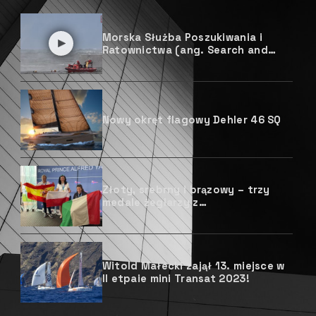
Morska Służba Poszukiwania i
Ratownictwa (ang. Search and
Rescue) służy wszystkim
żeglarzom
Nowy okręt flagowy Dehler 46 SQ
Złoty, srebrny i brązowy – trzy
medale żeglarzy z
niepełnosprawnościami na
Mistrzostwach Świata w klasie
Hansa 303!
Witold Małecki zajął 13. miejsce w
II etpaie mini Transat 2023!