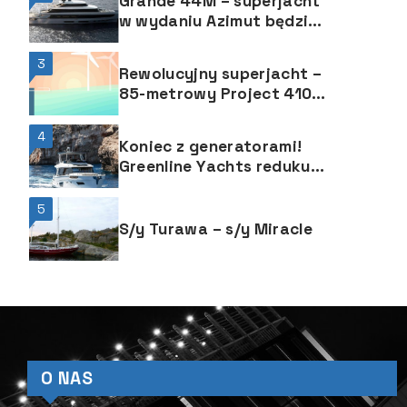
Grande 44M – superjacht
w wydaniu Azimut będzie
nowym flagowcem
3
Rewolucyjny superjacht –
85-metrowy Project 410
Royal Huisman
4
Koniec z generatorami!
Greenline Yachts redukuje
emisję dwutlenku węgla
nie psując przy tym
5
zabawy z żeglowania
S/y Turawa – s/y Miracle
O NAS