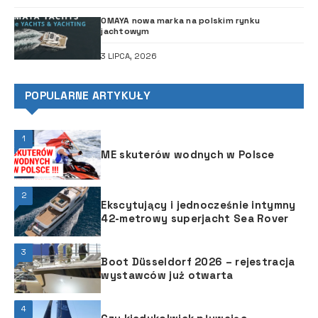
OMAYA nowa marka na polskim rynku
jachtowym
3 LIPCA, 2026
POPULARNE ARTYKUŁY
1
ME skuterów wodnych w Polsce
2
Ekscytujący i jednocześnie intymny
42-metrowy superjacht Sea Rover
3
Boot Düsseldorf 2026 – rejestracja
wystawców już otwarta
4