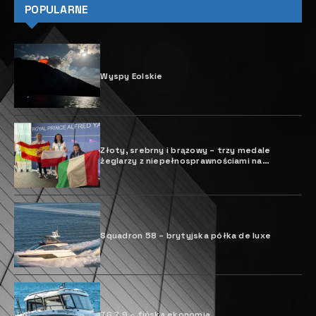
POPULARNE
Wyspy Eolskie
Złoty, srebrny i brązowy – trzy medale
żeglarzy z niepełnosprawnościami na
Mistrzostwach Świata w klasie Hansa 303!
Squadron 58 – brytyjska półka de luxe
TG 7.9 – fińska ekonomia