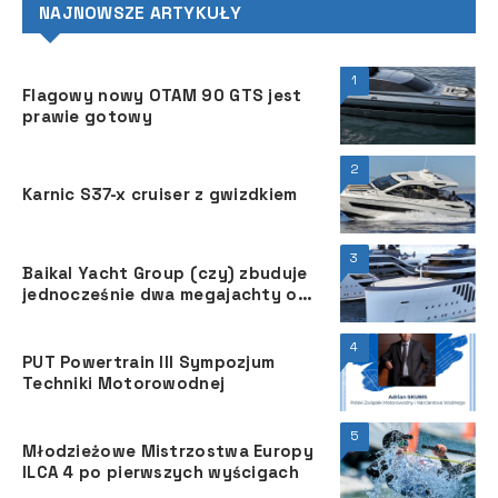
NAJNOWSZE ARTYKUŁY
1
Flagowy nowy OTAM 90 GTS jest
prawie gotowy
2
Karnic S37-x cruiser z gwizdkiem
3
Baikal Yacht Group (czy) zbuduje
jednocześnie dwa megajachty o
długości 86 m
4
PUT Powertrain III Sympozjum
Techniki Motorowodnej
5
Młodzieżowe Mistrzostwa Europy
ILCA 4 po pierwszych wyścigach