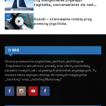
Czy kiedykolwiek pływając
żaglówką, zastanawiałeś się nad
tym, o ile szybsza mogłaby być
żegluga z zoptymalizowanymi
5
żaglami przy minimalnych
Suzuki – sterowanie łodzią przy
adaptacjach?
pomocy joysticka
O NAS
Strona poświęcona żeglarstwu, jachtom, jachtingowi.
Znajdziesz tu aktualności, porady oraz oferty sprzedaży
zarówno nowych, jak i używanych jednostek pływających.
​ Tu
możesz także wykupić dostęp do naszych magazynów
„Jachting” oraz „Jachting Motorowy”.