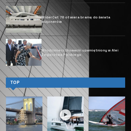
WiderCat 76 otwiera bramę do świata
wizjonerów
Włodzimierz Głowacki upamiętniony w Alei
Żeglarstwa Polskiego
TOP