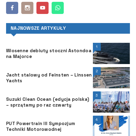
NAJNOWSZE ARTYKUŁY
1
Wiosenne debiuty stoczni Astondoa
na Majorce
2
Jacht stalowy od Feinsten – Linssen
Yachts
3
Suzuki Clean Ocean (edycja polska)
– sprzątamy po raz czwarty
4
PUT Powertrain III Sympozjum
Techniki Motorowodnej