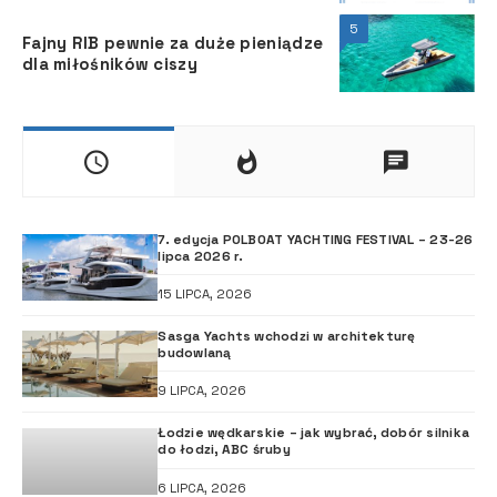
5
Fajny RIB pewnie za duże pieniądze
dla miłośników ciszy
7. edycja POLBOAT YACHTING FESTIVAL – 23-26
lipca 2026 r.
15 LIPCA, 2026
Sasga Yachts wchodzi w architekturę
budowlaną
9 LIPCA, 2026
Łodzie wędkarskie – jak wybrać, dobór silnika
do łodzi, ABC śruby
6 LIPCA, 2026