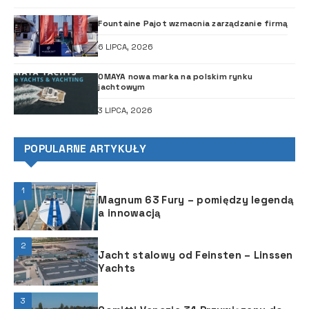
Fountaine Pajot wzmacnia zarządzanie firmą
6 LIPCA, 2026
OMAYA nowa marka na polskim rynku
jachtowym
3 LIPCA, 2026
POPULARNE ARTYKUŁY
1
Magnum 63 Fury – pomiędzy legendą
a innowacją
2
Jacht stalowy od Feinsten – Linssen
Yachts
3