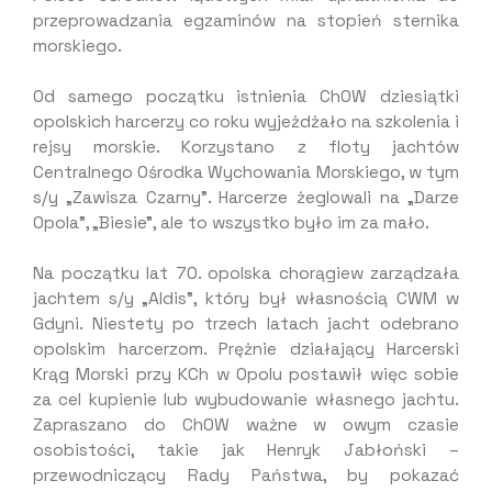
przeprowadzania egzaminów na stopień sternika
morskiego.
Od samego początku istnienia ChOW dziesiątki
opolskich harcerzy co roku wyjeżdżało na szkolenia i
rejsy morskie. Korzystano z floty jachtów
Centralnego Ośrodka Wychowania Morskiego, w tym
s/y „Zawisza Czarny”. Harcerze żeglowali na „Darze
Opola”, „Biesie”, ale to wszystko było im za mało.
Na początku lat 70. opolska chorągiew zarządzała
jachtem s/y „Aldis”, który był własnością CWM w
Gdyni. Niestety po trzech latach jacht odebrano
opolskim harcerzom. Prężnie działający Harcerski
Krąg Morski przy KCh w Opolu postawił więc sobie
za cel kupienie lub wybudowanie własnego jachtu.
Zapraszano do ChOW ważne w owym czasie
osobistości, takie jak Henryk Jabłoński –
przewodniczący Rady Państwa, by pokazać