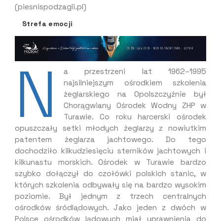
(piesnispodzagli.pl)
Strefa emocji
N
a przestrzeni lat 1962–1995
najsilniejszym ośrodkiem szkolenia
żeglarskiego na Opolszczyźnie był
Chorągwiany Ośrodek Wodny ZHP w
Turawie. Co roku harcerski ośrodek
opuszczały setki młodych żeglarzy z nowiutkim
patentem żeglarza jachtowego. Do tego
dochodziło kilkudziesięciu sterników jachtowych i
kilkunastu morskich. Ośrodek w Turawie bardzo
szybko dołączył do czołówki polskich stanic, w
których szkolenia odbywały się na bardzo wysokim
poziomie. Był jednym z trzech centralnych
ośrodków śródlądowych. Jako jeden z dwóch w
Polsce ośrodków lądowych miał uprawnienia do