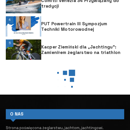
Comitti Venezia 34 Przywiązany do
tradycji
4
PUT Powertrain III Sympozjum
Techniki Motorowodnej
5
Kacper Ziemiński dla „Jachtingu”:
Zamieniłem żeglarstwo na triathlon
O NAS
Strona poświęcona żeglarstwu, jachtom, jachtingowi.