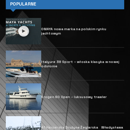
POPULARNE
OMAYA nowa marka na polskim rynku
jachtowym
Italyure 38 Sport – włoska klasyka w nowej
odsłonie
Krogen 60 Open – luksusowy trawler
41 Harcerska Drużyna Żeglarska Władysława