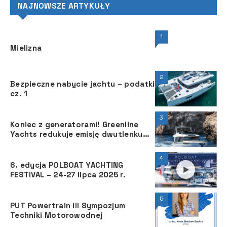
NAJNOWSZE ARTYKUŁY
1
Mielizna
2
Bezpieczne nabycie jachtu – podatki
cz. 1
3
Koniec z generatorami! Greenline
Yachts redukuje emisję dwutlenku
węgla nie psując przy tym zabawy z
żeglowania
4
6. edycja POLBOAT YACHTING
FESTIVAL – 24-27 lipca 2025 r.
5
PUT Powertrain III Sympozjum
Techniki Motorowodnej