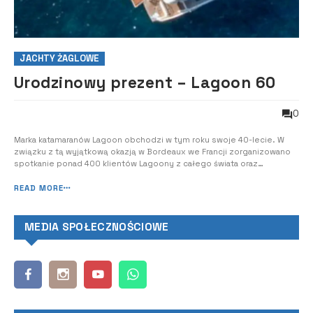
JACHTY ŻAGLOWE
Urodzinowy prezent – Lagoon 60
0
Marka katamaranów Lagoon obchodzi w tym roku swoje 40-lecie. W
związku z tą wyjątkową okazją w Bordeaux we Francji zorganizowano
spotkanie ponad 400 klientów Lagoony z całego świata oraz
przedstawicieli prasy europejskiej. Gwiazdą wydarzenia była zupełnie
nowa Lagoon 60, którą zaprezentowano przed światową premierą.
READ MORE
Uczestnicy uroczystości mie...
MEDIA SPOŁECZNOŚCIOWE