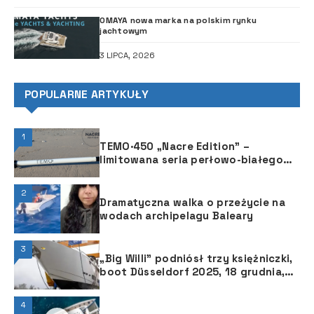
OMAYA nowa marka na polskim rynku
jachtowym
3 LIPCA, 2026
POPULARNE ARTYKUŁY
1
TEMO·450 „Nacre Edition” –
limitowana seria perłowo-białego
silnika o mocy 450 W
2
Dramatyczna walka o przeżycie na
wodach archipelagu Baleary
3
„Big Willi” podniósł trzy księżniczki,
boot Düsseldorf 2025, 18 grudnia,
przy brzegu Renu
4