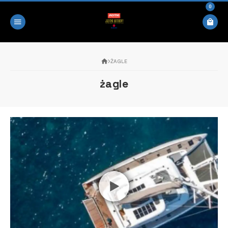
0
ŻAGLE
żagle