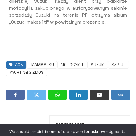
dilerskiej Suzuki. Każdy klient przy odbiorze
motocykla zakupionego w autoryzowanym salonie
sprzedaży Suzuki na terenie RP otrzyma album
„Suzuki makes it!” w powitalnym prezencie. .
TAGS
HAMAMATSU
MOTOCYKLE
SUZUKI
SZPEJE
YACHTING GIZMOS
PREVIOUS POST
We should predict in one of step place for acknowledgments.