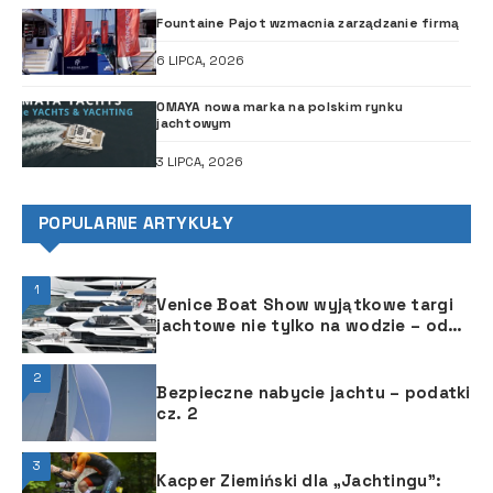
Fountaine Pajot wzmacnia zarządzanie firmą
6 LIPCA, 2026
OMAYA nowa marka na polskim rynku
jachtowym
3 LIPCA, 2026
POPULARNE ARTYKUŁY
1
Venice Boat Show wyjątkowe targi
jachtowe nie tylko na wodzie – od
29 maja do 2 czerwca 2025 r.
2
Bezpieczne nabycie jachtu – podatki
cz. 2
3
Kacper Ziemiński dla „Jachtingu”: