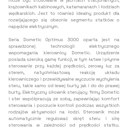
może być stosowane w jachtach stacjonarnych,
krążownikach kabinowych, katamaranach i łodziach
wędkarskich. Jest to również idealny produkt dla
rozwijającego się obecnie segmentu statków o
napędzie elektrycznym.
Seria Dometic Optimus 3000 oparta jest na
sprawdzonej technologii elektrycznego
wspomagania kierownicy Dometic. Urządzenie
posiada szeroką gamę funkcji, w tym łatwe i płynne
sterowanie przy każdej prędkości, zerowy luz za
sterem, natychmiastową reakcję układu
kierowniczego i przewidywalne wyczucie wychylenia
steru, takie samo od lewej burty jak i do do prawej
burty. Elektryczny siłownik sterujący firmy Dometic
i ster współpracują ze sobą, zapewniając komfort
sterowania i poczucie kontroli podczas wszystkich
rodzajów aktywności na łodzi. Sterownik może
automatycznie regulować skręt steru i siłę
sterowania w zależności od prędkości statku.