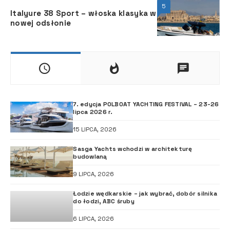
5
Italyure 38 Sport – włoska klasyka w
nowej odsłonie
7. edycja POLBOAT YACHTING FESTIVAL – 23-26
lipca 2026 r.
15 LIPCA, 2026
Sasga Yachts wchodzi w architekturę
budowlaną
9 LIPCA, 2026
Łodzie wędkarskie – jak wybrać, dobór silnika
do łodzi, ABC śruby
6 LIPCA, 2026