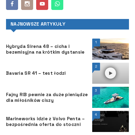
NAJNOWSZE ARTYKUŁY
1
Hybryda Sirena 48 – cicha i
bezemisyjna na krótkim dystansie
2
Bavaria SR 41 – test łodzi
3
Fajny RIB pewnie za duże pieniądze
dla miłośników ciszy
4
Marineworks idzie z Volvo Penta –
bezpośrednia oferta do stoczni