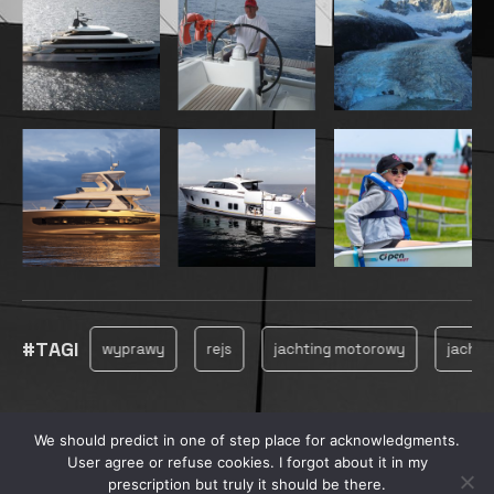
#TAGI
wyprawy
rejs
jachting motorowy
jachting
ja
We should predict in one of step place for acknowledgments.
© 2025, MARINECONSULTING
User agree or refuse cookies. I forgot about it in my
prescription but truly it should be there.
PRYWATNOŚĆ
REKLAMA
PRODUKCJA FILMOWA