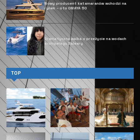
Nowy producent katamaranów wchodzi na
rynek – oto OMAYA 50
Dramatyczna walka o przeżycie na wodach
archipelagu Baleary
TOP