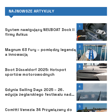
NAJNOWSZE ARTYKUŁY
1
System nawigujący NEUBOAT Dock II
firmy Avikus
2
Magnum 63 Fury – pomiędzy legendą
a innowacją
3
Boot Düsseldorf 2025: Hotspot
sportów motorowodnych
4
Gdynia Sailing Days 2025 – 26.
edycja żeglarskiego festiwalu nad
Bałtykiem
5
Comitti Venezia 34 Przywiązany do