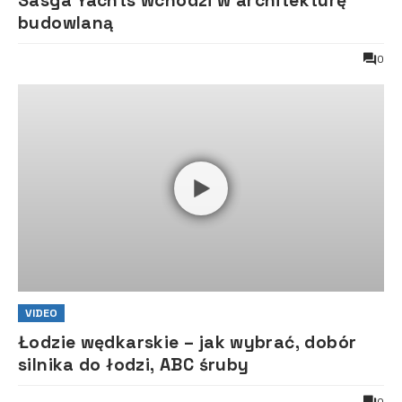
Sasga Yachts wchodzi w architekturę
budowlaną
0
VIDEO
Łodzie wędkarskie – jak wybrać, dobór
silnika do łodzi, ABC śruby
0