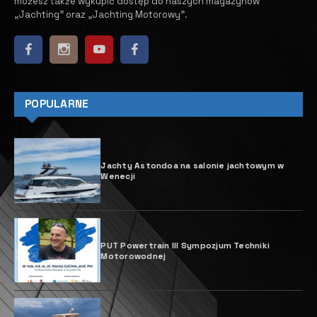
możesz także wykupić dostęp do naszych magazynów
„Jachting” oraz „Jachting Motorowy”.
POPULARNE
Jachty Astondoa na salonie jachtowym w
Wenecji
PUT Powertrain III Sympozjum Techniki
Motorowodnej