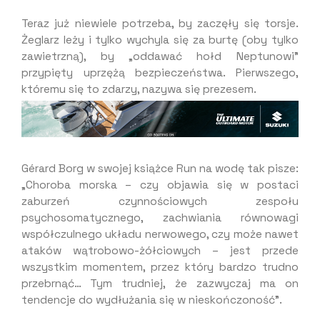
Teraz już niewiele potrzeba, by zaczęły się torsje.
Żeglarz leży i tylko wychyla się za burtę (oby tylko
zawietrzną), by „oddawać hołd Neptunowi”
przypięty uprzężą bezpieczeństwa. Pierwszego,
któremu się to zdarzy, nazywa się prezesem.
Gérard Borg w swojej książce Run na wodę tak pisze:
„Choroba morska – czy objawia się w postaci
zaburzeń czynnościowych zespołu
psychosomatycznego, zachwiania równowagi
współczulnego układu nerwowego, czy może nawet
ataków wątrobowo-żółciowych – jest przede
wszystkim momentem, przez który bardzo trudno
przebrnąć… Tym trudniej, że zazwyczaj ma on
tendencje do wydłużania się w nieskończoność”.