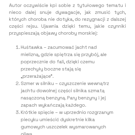
Autor oczywiście kpi sobie z tytułowego tematu i
nieco dalej snuje dywagacje, jak zmusić tych,
których choroba nie dotyka, do rezygnacji z dalszej
części rejsu. Ujawnia dzięki temu, jakie czynniki
przyspieszają objawy choroby morskiej:
Huśtawka – zacumować jacht nad
mielizną, gdzie spiętrza się przybój, ale
poprzecznie do fali, dzięki czemu
przechyły boczne stają się
„przerażające”.
Szmer w silniku – czyszczenie wewnątrz
jachtu dowolnej części silnika szmatą
nasączoną benzyną. Pary benzyny i jej
zapach wykańczają każdego.
Krótkie spięcie – w uprzednio rozgrzanym
piecyku umieścić dyskretnie kilka
gumowych uszczelek wysmarowanych
oliwą.