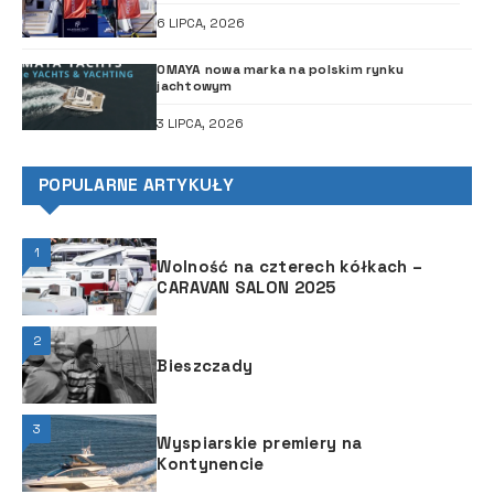
6 LIPCA, 2026
OMAYA nowa marka na polskim rynku
jachtowym
3 LIPCA, 2026
POPULARNE ARTYKUŁY
1
Wolność na czterech kółkach –
CARAVAN SALON 2025
2
Bieszczady
3
Wyspiarskie premiery na
Kontynencie