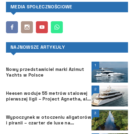
MEDIA SPOŁECZNOŚCIOWE
NAJNOWSZE ARTYKUŁY
1
Nowy przedstawiciel marki Azimut
Yachts w Polsce
2
Heesen woduje 55 metrów stalowej
pierwszej ligii – Project Agnetha, ale
to nie koniec zabawy
3
Wypoczynek w otoczeniu aligatorów
i piranii – czarter de luxe na
Amazonce