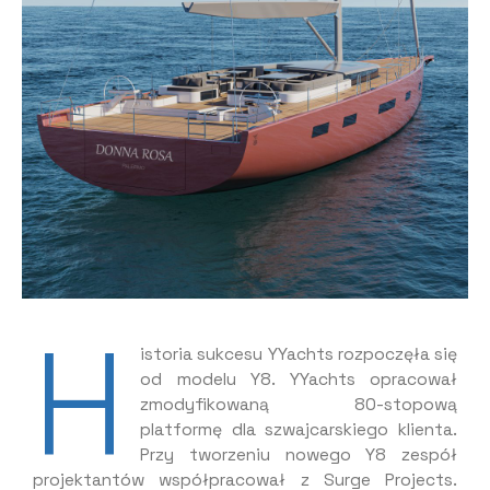
H
istoria sukcesu YYachts rozpoczęła się
od modelu Y8. YYachts opracował
zmodyfikowaną 80-stopową
platformę dla szwajcarskiego klienta.
Przy tworzeniu nowego Y8 zespół
projektantów współpracował z Surge Projects.