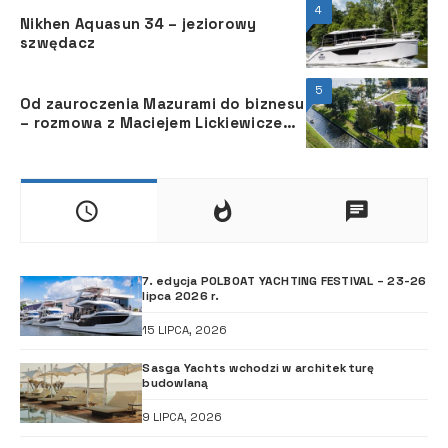
4
Nikhen Aquasun 34 – jeziorowy
szwędacz
5
Od zauroczenia Mazurami do biznesu
– rozmowa z Maciejem Lickiewiczem
z Ascot Polska
7. edycja POLBOAT YACHTING FESTIVAL – 23-26
lipca 2026 r.
15 LIPCA, 2026
Sasga Yachts wchodzi w architekturę
budowlaną
9 LIPCA, 2026