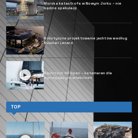
A
ura 51 wyznacza nowy etap w ewolucji
gamy katamaranów żaglowych
Fountaine Pajot. Jest także dowodem
na to, że stocznia nie zwalnia tempa,
jeśli chodzi o rozwiązania ekologiczne.
Układ pokładu Aura 51, który został całkowicie
przeprojektowany, wyznacza nową erę w gamie
katamaranów Fountaine Pajot. Nowością na tym 51-
stopowym katamaranie jest całkowite otwarcie
pomiędzy salonem a kokpitem. Jest to innowacja,
która ułatwia komunikację pomiędzy kambuzem a
dużym stołem w kokpicie i która zapewnia jeszcze
większe poczucie wolności i przestrzeni,
charakterystyczne dla gamy Fountaine Pajot.