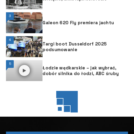
3
Galeon 620 Fly premiera jachtu
4
Targi boot Dusseldorf 2025
podsumowanie
5
Łodzie wędkarskie – jak wybrać,
dobór silnika do łodzi, ABC śruby
JACHTING
JACHTING
JACHTY ŻAGLOWE
ODZNACZ
Komfortowy i zrównoważony