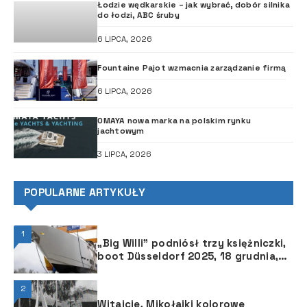
Łodzie wędkarskie – jak wybrać, dobór silnika
do łodzi, ABC śruby
6 LIPCA, 2026
Fountaine Pajot wzmacnia zarządzanie firmą
6 LIPCA, 2026
OMAYA nowa marka na polskim rynku
jachtowym
3 LIPCA, 2026
POPULARNE ARTYKUŁY
1
„Big Willi” podniósł trzy księżniczki,
boot Düsseldorf 2025, 18 grudnia,
przy brzegu Renu
2
Witajcie, Mikołajki kolorowe