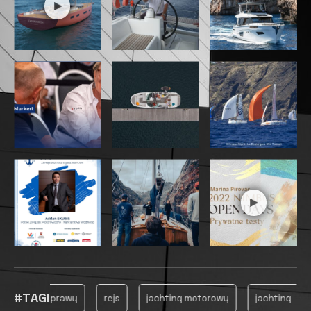
Energia odnawialna
Biuro projektowe Fountaine Pajot, we współpracy z
zespołem architektów morskich Olivier Racoupeau
Design, wymyśliło, że Aura 51 będzie w stanie
pomieścić dużą powierzchnię paneli słonecznych
bez kompromisów w zakresie wzornictwa. Duży
flybridge, na którym znajduje się przyjazny salon i
miejsce do opalania, jest wyposażony w panele
słoneczne, które są całkowicie zlicowane z
pokładem i zintegrowane z linią jachtu. Są one
zdolne do wytworzenia 2000 watów energii
odnawialnej. To udane posunięcie, dzięki któremu
Aura 51 generuje 5 razy więcej energii słonecznej niż
inne jachty wyposażone w panele słoneczne.
Przestrzeń i różnorodność
układów