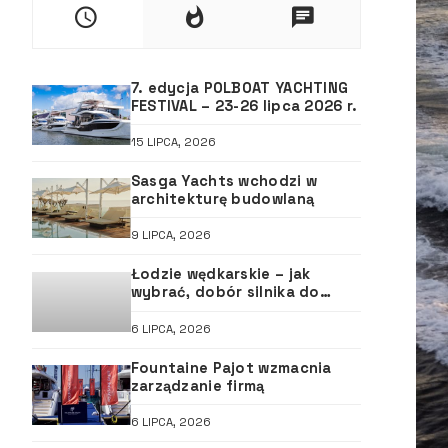
7. edycja POLBOAT YACHTING
FESTIVAL – 23-26 lipca 2026 r.
15 LIPCA, 2026
Sasga Yachts wchodzi w
architekturę budowlaną
9 LIPCA, 2026
Łodzie wędkarskie – jak
wybrać, dobór silnika do
łodzi, ABC śruby
6 LIPCA, 2026
Fountaine Pajot wzmacnia
zarządzanie firmą
6 LIPCA, 2026