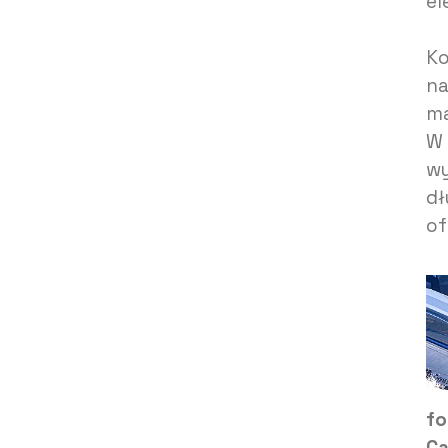
el
K
na
ma
W 
wy
dł
of
fo
Ca