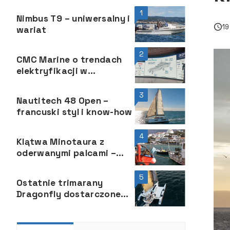
1
Nimbus T9 – uniwersalny i
19
wariat
2
CMC Marine o trendach
elektryfikacji w
żeglarstwie – Superyacht
Technology Show, 20 i 21
3
Nautitech 48 Open –
marca Barcelona
francuski styl i know-how
4
Klątwa Minotaura z
oderwanymi palcami –
część druga
5
Ostatnie trimarany
Dragonfly dostarczone
przed wakacjami