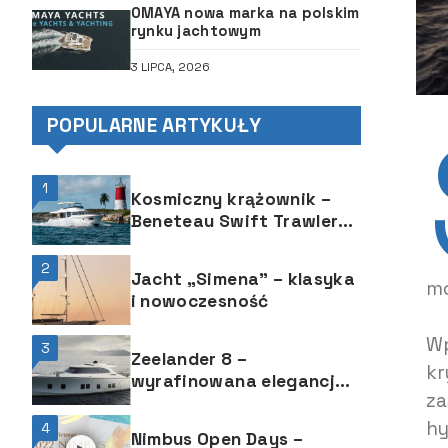
OMAYA nowa marka na polskim
rynku jachtowym
3 LIPCA, 2026
POPULARNE ARTYKUŁY
1
Kosmiczny krążownik –
Beneteau Swift Trawler
48
2
Jacht „Simena” – klasyka
mo
i nowoczesność
Wp
3
Zeelander 8 –
kr
wyrafinowana elegancja i
za
powściągliwość
hy
4
Nimbus Open Days –