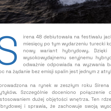
S
irena 48 debiutowała na festiwalu ja
miesięcy po tym wydarzeniu turecki k
nowy wariant hybrydowy. Dzięki ś
wysokowydajnemu seryjnemu hybry
odważnie odpowiada na wyzwania ba
c na żądanie bez emisji spalin jest jednym z atr
rowadzona na rynek w zeszłym roku Sirena
ytyków. Szczególnie doceniono połączenie 
stosowaniem dużej objętości wnętrza. Ten rdze
brydowej i sprawia, że zachowuje swoją wy