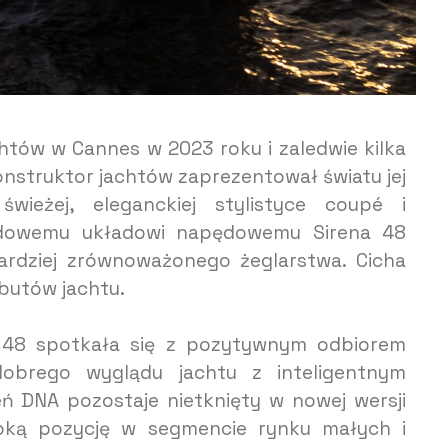
chtów w Cannes w 2023 roku i zaledwie kilka
onstruktor jachtów zaprezentował światu jej
wieżej, eleganckiej stylistyce coupé i
dowemu układowi napędowemu Sirena 48
rdziej zrównoważonego żeglarstwa. Cicha
ybutów jachtu.
 48 spotkała się z pozytywnym odbiorem
dobrego wyglądu jachtu z inteligentnym
ń DNA pozostaje nietknięty w nowej wersji
soką pozycję w segmencie rynku małych i