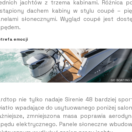
ednich jachtów z trzema kabinami. Różnica po
stąpiony dachem kabiny w stylu coupé – pi
nelami słonecznymi. Wygląd coupé jest dost
apędem.
Strefa emocji
rdtop nie tylko nadaje Sirenie 48 bardziej spo
iatło wpadające do usytuowanego poniżej salon
żniejsze, zmniejszona masa poprawia aerodyna
pędu elektrycznego. Panele słoneczne wbudow