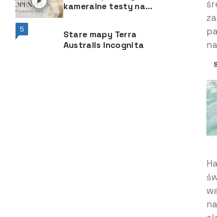
śr
kameralne testy na
za
wodzie to od jakiegoś
czasu niebywała atrakcja
5
pa
Stare mapy Terra
n
Australis Incognita
Ha
św
wa
na