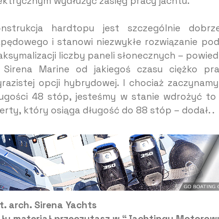
ektrycznym wydłużyć zasięg pracy jachtu.
onstrukcja hardtopu jest szczególnie dob
pędowego i stanowi niezwykłe rozwiązanie po
ksymalizacji liczby paneli słonecznych – powied
Sirena Marine od jakiegoś czasu ciężko pra
razistej opcji hybrydowej. I chociaż zaczyna
ugości 48 stóp, jesteśmy w stanie wdrożyć to
erty, który osiąga długość do 88 stóp – dodał. .
t. arch. Sirena Yachts
ły materiał przeczytasz w “Jachtingu Motoro