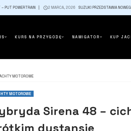
RTRAIN
2 MARCA, 2026
SUZUKI PRZEDSTAWIA NOWEGO ACROSSA
WS
KURS NA PRZYGODĘ
NAWIGATOR
KUP JAC
ACHTY MOTOROWE
CHTY MOTOROWE
ybryda Sirena 48 – cic
rótkim dystansie