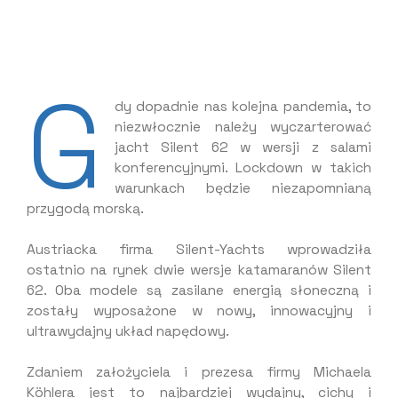
G
dy dopadnie nas kolejna pandemia, to
niezwłocznie należy wyczarterować
jacht Silent 62 w wersji z salami
konferencyjnymi. Lockdown w takich
warunkach będzie niezapomnianą
przygodą morską.
Austriacka firma Silent-Yachts wprowadziła
ostatnio na rynek dwie wersje katamaranów Silent
62. Oba modele są zasilane energią słoneczną i
zostały wyposażone w nowy, innowacyjny i
ultrawydajny układ napędowy.
Zdaniem założyciela i prezesa firmy Michaela
Köhlera jest to najbardziej wydajny, cichy i
zaawansowany technologicznie układ napędowy w
historii stoczni Silent-Yachts. Zapewnia większy
zasięg i wyższe prędkości maksymalne. Ten
nowoczesny układ napędowy opiera się na