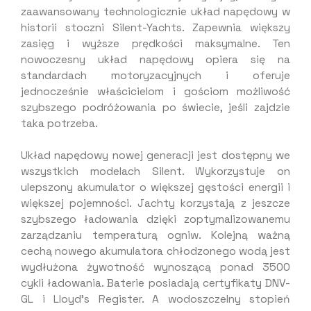
standardach motoryzacyjnych i oferuje
jednocześnie właścicielom i gościom możliwość
szybszego podróżowania po świecie, jeśli zajdzie
taka potrzeba.
Układ napędowy nowej generacji jest dostępny we
wszystkich modelach Silent. Wykorzystuje on
ulepszony akumulator o większej gęstości energii i
większej pojemności. Jachty korzystają z jeszcze
szybszego ładowania dzięki zoptymalizowanemu
zarządzaniu temperaturą ogniw. Kolejną ważną
cechą nowego akumulatora chłodzonego wodą jest
wydłużona żywotność wynoszącą ponad 3500
cykli ładowania. Baterie posiadają certyfikaty DNV-
GL i Lloyd’s Register. A wodoszczelny stopień
ochrony IP65 wraz z niezależnym systemem
monitorowania i gaszenia zapewniają najwyższy
poziom bezpieczeństwa na pokładzie.
fot. arch. Silent-Yachts
Cały materiał przeczytasz w “Jachtingu