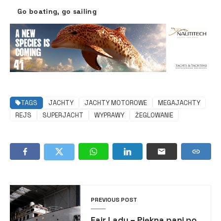
Go boating, go sailing
TAGS
JACHTY
JACHTY MOTOROWE
MEGAJACHTY
REJS
SUPERJACHT
WYPRAWY
ŻEGLOWANIE
PREVIOUS POST
Fair Lady – Piękna pani po