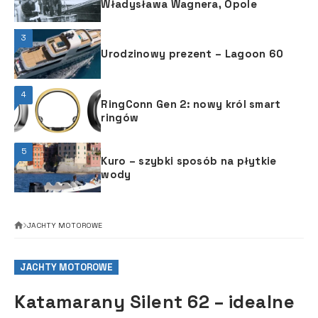
Władysława Wagnera, Opole
3
Urodzinowy prezent – Lagoon 60
4
RingConn Gen 2: nowy król smart
ringów
5
Kuro – szybki sposób na płytkie
wody
JACHTY MOTOROWE
JACHTY MOTOROWE
Katamarany Silent 62 – idealne