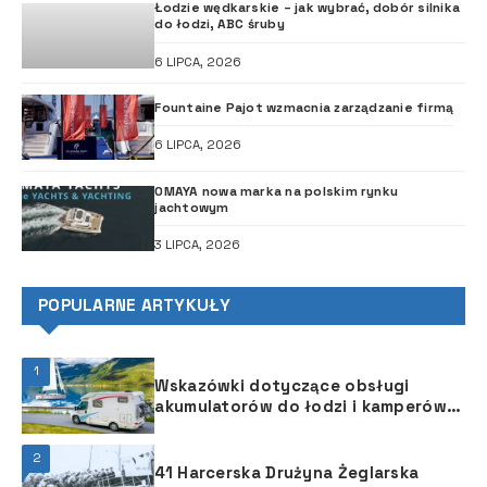
Łodzie wędkarskie – jak wybrać, dobór silnika
do łodzi, ABC śruby
6 LIPCA, 2026
Fountaine Pajot wzmacnia zarządzanie firmą
6 LIPCA, 2026
OMAYA nowa marka na polskim rynku
jachtowym
3 LIPCA, 2026
POPULARNE ARTYKUŁY
1
Wskazówki dotyczące obsługi
akumulatorów do łodzi i kamperów
na sezon 2021
2
41 Harcerska Drużyna Żeglarska