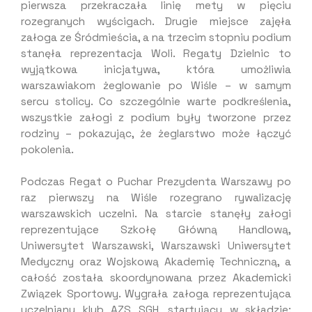
pierwsza przekraczała linię mety w pięciu
rozegranych wyścigach. Drugie miejsce zajęła
załoga ze Śródmieścia, a na trzecim stopniu podium
stanęła reprezentacja Woli. Regaty Dzielnic to
wyjątkowa inicjatywa, która umożliwia
warszawiakom żeglowanie po Wiśle – w samym
sercu stolicy. Co szczególnie warte podkreślenia,
wszystkie załogi z podium były tworzone przez
rodziny – pokazując, że żeglarstwo może łączyć
pokolenia.
Podczas Regat o Puchar Prezydenta Warszawy po
raz pierwszy na Wiśle rozegrano rywalizację
warszawskich uczelni. Na starcie stanęły załogi
reprezentujące Szkołę Główną Handlową,
Uniwersytet Warszawski, Warszawski Uniwersytet
Medyczny oraz Wojskową Akademię Techniczną, a
całość została skoordynowana przez Akademicki
Związek Sportowy. Wygrała załoga reprezentująca
uczelniany klub AZS SGH, startujący w składzie: