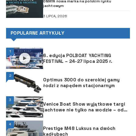
OMAYA nowa marka na polskim rynku
jachtowym
3 LIPCA, 2026
POPULARNE ARTYKUŁY
1
6. edycja POLBOAT YACHTING
FESTIVAL – 24-27 lipca 2025 r.
2
Optimus 3000 do szerokiej gamy
łodzi z napędem stacjonarnym
3
Venice Boat Show wyjątkowe targi
jachtowe nie tylko na wodzie – od
29 maja do 2 czerwca 2025 r.
4
Prestige M48 Luksus na dwóch
kadłubach