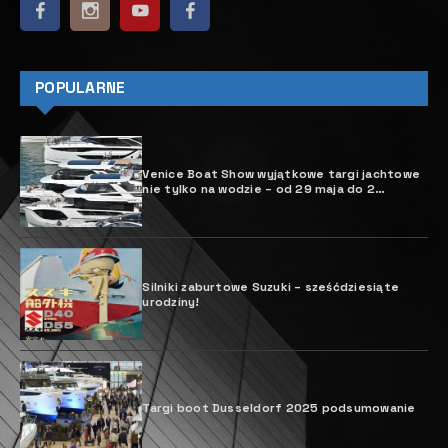
H
iszpańska firma Meros Yachtsharing,
specjalizuje się w boatsheringu czyli
własności ułamkowej jachtów. Jak
twierdzą jej przedstawicle
yachtsharing jest bezstresową formą
żeglowania. Jednostki Sunseeker 95s High Energy i
Blue Infinity One pływają w ramach programu