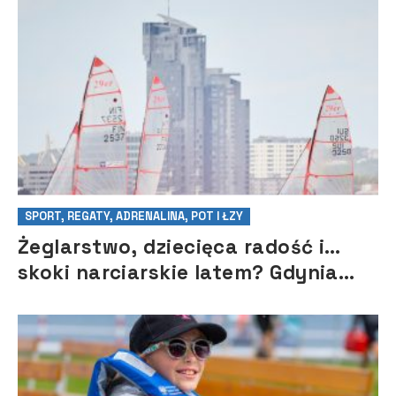
SPORT, REGATY, ADRENALINA, POT I ŁZY
Żeglarstwo, dziecięca radość i…
skoki narciarskie latem? Gdynia
Sailing Days 2025 pełne
niespodzianek!