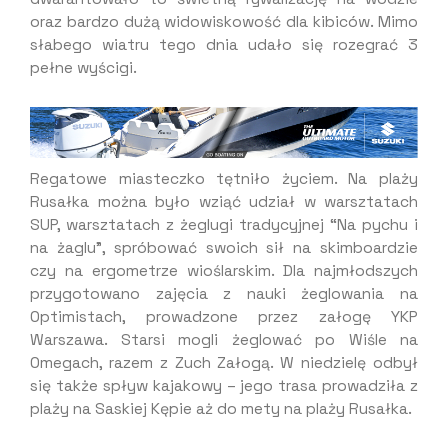
oraz bardzo dużą widowiskowość dla kibiców. Mimo
słabego wiatru tego dnia udało się rozegrać 3
pełne wyścigi.
Regatowe miasteczko tętniło życiem. Na plaży
Rusałka można było wziąć udział w warsztatach
SUP, warsztatach z żeglugi tradycyjnej “Na pychu i
na żaglu”, spróbować swoich sił na skimboardzie
czy na ergometrze wioślarskim. Dla najmłodszych
przygotowano zajęcia z nauki żeglowania na
Optimistach, prowadzone przez załogę YKP
Warszawa. Starsi mogli żeglować po Wiśle na
Omegach, razem z Zuch Załogą. W niedzielę odbył
się także spływ kajakowy – jego trasa prowadziła z
plaży na Saskiej Kępie aż do mety na plaży Rusałka.