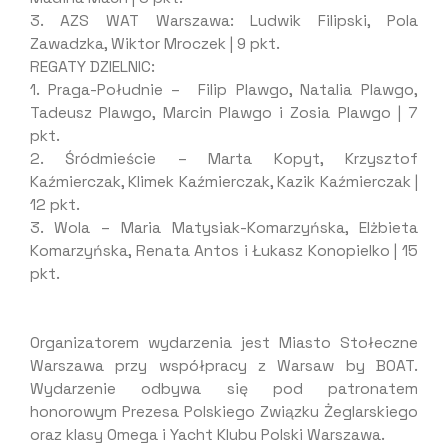
3. AZS WAT Warszawa: Ludwik Filipski, Pola
Zawadzka, Wiktor Mroczek | 9 pkt.
REGATY DZIELNIC:
1. Praga-Południe – Filip Plawgo, Natalia Plawgo,
Tadeusz Plawgo, Marcin Plawgo i Zosia Plawgo | 7
pkt.
2. Śródmieście – Marta Kopyt, Krzysztof
Kaźmierczak, Klimek Kaźmierczak, Kazik Kaźmierczak |
12 pkt.
3. Wola – Maria Matysiak-Komarzyńska, Elżbieta
Komarzyńska, Renata Antos i Łukasz Konopielko | 15
pkt.
Organizatorem wydarzenia jest Miasto Stołeczne
Warszawa przy współpracy z Warsaw by BOAT.
Wydarzenie odbywa się pod patronatem
honorowym Prezesa Polskiego Związku Żeglarskiego
oraz klasy Omega i Yacht Klubu Polski Warszawa.