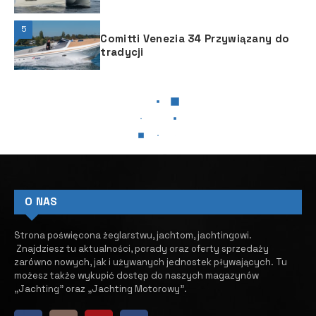
5
Comitti Venezia 34 Przywiązany do
tradycji
BIZNES JACHTOWY
BIZNES JACHTOWY
JACHTY MOTOROWE
Jacht w boatsheringu –
bezstresowe żeglowanie?
10 CZERWCA, 2025