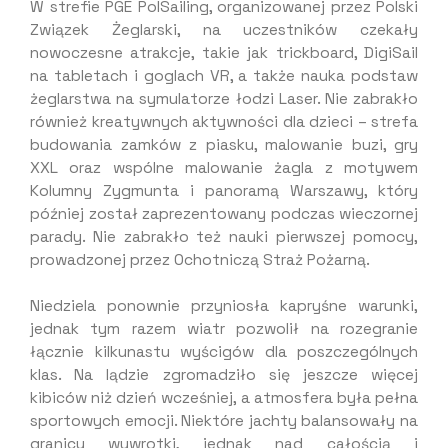
W strefie PGE PolSailing, organizowanej przez Polski
Związek Żeglarski, na uczestników czekały
nowoczesne atrakcje, takie jak trickboard, DigiSail
na tabletach i goglach VR, a także nauka podstaw
żeglarstwa na symulatorze łodzi Laser. Nie zabrakło
również kreatywnych aktywności dla dzieci – strefa
budowania zamków z piasku, malowanie buzi, gry
XXL oraz wspólne malowanie żagla z motywem
Kolumny Zygmunta i panoramą Warszawy, który
później został zaprezentowany podczas wieczornej
parady. Nie zabrakło też nauki pierwszej pomocy,
prowadzonej przez Ochotniczą Straż Pożarną.
Niedziela ponownie przyniosła kapryśne warunki,
jednak tym razem wiatr pozwolił na rozegranie
łącznie kilkunastu wyścigów dla poszczególnych
klas. Na lądzie zgromadziło się jeszcze więcej
kibiców niż dzień wcześniej, a atmosfera była pełna
sportowych emocji. Niektóre jachty balansowały na
granicy wywrotki, jednak nad całością i