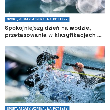
SPORT, REGATY, ADRENALINA, POT I ŁZY
Spokojniejszy dzień na wodzie,
przetasowania w klasyfikacjach –
Mistrzostw Europy ILCA 4 i Open
European Trophy
SPORT, REGATY, ADRENALINA, POT I ŁZY