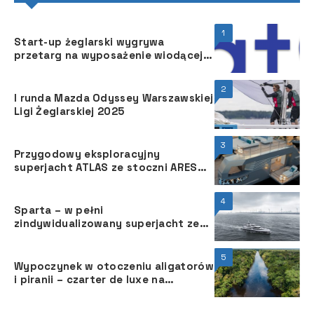
1
Start-up żeglarski wygrywa
przetarg na wyposażenie wiodącej
szkoły żeglarstwa w Europie w
oprogramowanie serwisowe BoatOn
2
Book
I runda Mazda Odyssey Warszawskiej
Ligi Żeglarskiej 2025
3
Przygodowy eksploracyjny
superjacht ATLAS ze stoczni ARES
Yachts
4
Sparta – w pełni
zindywidualizowany superjacht ze
stoczni Heesen
5
Wypoczynek w otoczeniu aligatorów
i piranii – czarter de luxe na
Amazonce