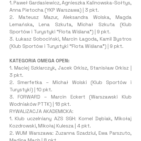
1. Paweł Gardasiewicz, Agnieszka Kalinowska-Sołtys,
Anna Pietocha (YKP Warszawa) | 3 pkt.
2. Mateusz Mazur, Aleksandra Wolska, Magda
Lemańska, Lena Szkuta, Michał Szkuta (Klub
Sportów i Turystyki “Flota Wiślana”) | 9 pkt.
3. Łukasz Sobociński, Marcin Łagoda, Kamil Bystros
(Klub Sportów i Turystyki “Flota Wiślana”) | 9 pkt.
KATEGORIA OMEGA OPEN:
1. Maciej Szklarczyk, Jacek Orkisz, Stanisław Orkisz |
3 pkt.
2. Smerfetka – Michał Wolski (Klub Sportów i
Turystyki) | 10 pkt.
3. FORWARD – Marcin Eckert (Warszawski Klub
Wodniaków PTTK) | 18 pkt.
RYWALIZACJA AKADEMICKA:
1. Klub uczelniany AZS SGH: Kornel Dębiak, Mikołaj
Kozdrowski, Mikołaj Kulesza | 4 pkt.
2. WUM Warszawa: Zuzanna Szadziul, Ewa Parszuto,
Madina Mach | 8 pkt.