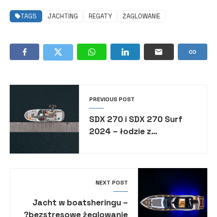
TAGS
JACHTING
REGATY
ŻAGLOWANIE
PREVIOUS POST
SDX 270 i SDX 270 Surf
2024 – łodzie z
amerykańskiej stoczni Sea
Ray made in Poland
NEXT POST
Jacht w boatsheringu –
bezstresowe żeglowanie?