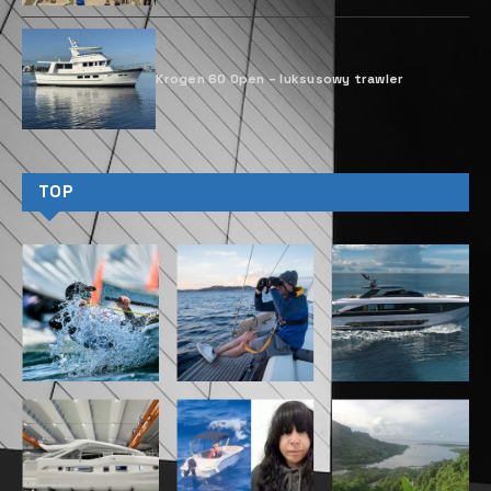
własności Flexshare. Jeśli współdzielona własność
oznacza dla ciebie komfortowy wypoczynek, to ten
artykuł jest dla ciebie.
Posiadanie formy współwłasności boatsharing
Flexshare zapewnia bezproblemowe pływanie łodzią
z dodatkowymi korzyściami. Po pierwsze mamy
dostęp do floty Meros przez sześć tygodni w roku.
Także udział we własności można rozdzielić na
różne jachty w różnych lokalizacjach. Taki
rozwiązanie odznacza się wysoką elastycznością
zarządzania rejsami, które dzięki doskonałej flocie
Meros zawsze są luksusowym doświadczeniem
żeglarskim. Ponadto dzięki usłudze “Meros konsjerż”
uczestnicy rejsu posiadają dostęp do najwyższej
jakości wydarzeń lifestylowych.
W przeciwieństwie do bardziej tradycyjnych
możliwości własności ułamkowej, nie jest potrzebna
relokacja jachtu. Bez problemu można eksplorować