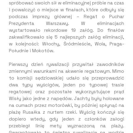
spróbować swoich sił w eliminacyjnej próbie na czas
i powalczyć o miejsce w finałach, które odbyły się
podczas imprezy głównej – Regat o Puchar
Prezydenta Warszawy. W eliminacjach
wystartowało rekordowe 19 załóg. Do finałów
zakwalifikowało się 5 najlepszych załóg eliminacji,
w kolejności: Włochy, Śródmieście, Wola, Praga-
Południe i Mokotów.
Pierwszy dzień rywalizacji przywitał zawodników
zmiennymi warunkami na akwenie regatowym. Mimo
to komisji sędziowskiej udało się przeprowadzić
dwa typy wyścigów, jeden po typowej trasie
regatowej oraz pozostałe wykorzystujące prąd
Wisły jako jedne z napędów. Jachty były holowane
na cumach przez motorówki, by później spłynąć na
plażę Rusałka z nurtem rzeki. Wyścig kończył się
dopiero wtedy, gdy jeden z członków załogi
przebiegł linię mety wyznaczoną na plaży.
Gwarantowało to świetną rywalizację na wodzie