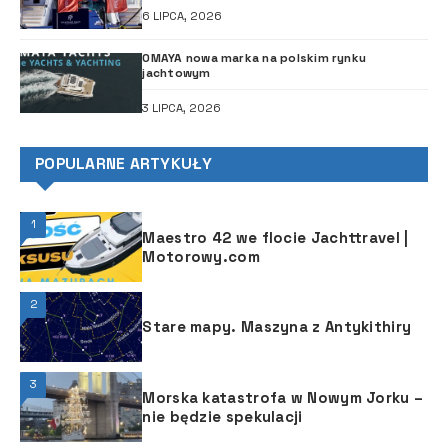
6 LIPCA, 2026
OMAYA nowa marka na polskim rynku
jachtowym
3 LIPCA, 2026
POPULARNE ARTYKUŁY
1
Maestro 42 we flocie Jachttravel |
Motorowy.com
2
Stare mapy. Maszyna z Antykithiry
3
Morska katastrofa w Nowym Jorku –
nie będzie spekulacji