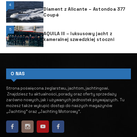
4
Diament z Alicante – Astondoa 377
Coupé
5
AQUILA III – luksusowy jacht z
kameralnej szwedzkiej stoczni
O NAS
Strona poświęcona żeglarstwu, jachtom, jachtingowi.
Znajdziesz tu aktualności, porady oraz oferty sprzedaży
zarówno nowych, jak i używanych jednostek pływających.
​ Tu
możesz także wykupić dostęp do naszych magazynów
„Jachting” oraz „Jachting Motorowy”.