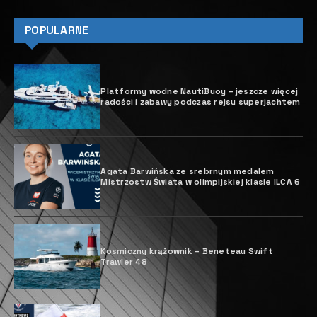
POPULARNE
Platformy wodne NautiBuoy – jeszcze więcej
radości i zabawy podczas rejsu superjachtem
Agata Barwińska ze srebrnym medalem
Mistrzostw Świata w olimpijskiej klasie ILCA 6
Kosmiczny krążownik – Beneteau Swift
Trawler 48