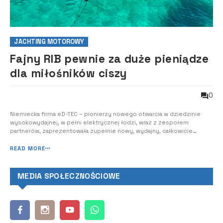
JACHTING MOTOROWY
Fajny RIB pewnie za duże pieniądze
dla miłośników ciszy
0
Niemiecka firma eD-TEC – pionierzy nowego otwarcia w dziedzinie
wysokowydajnej, w pełni elektrycznej łodzi, wraz z zespołem
partnerów, zaprezentowała zupełnie nowy, wydajny, całkowicie
elektryczny RIB - eD 32 c-ultra. Pierwszy model zaliczył już próby
morskie.
READ MORE
MEDIA SPOŁECZNOŚCIOWE