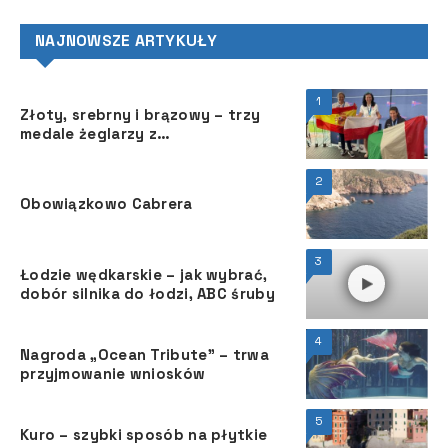
NAJNOWSZE ARTYKUŁY
1
Złoty, srebrny i brązowy – trzy
medale żeglarzy z
niepełnosprawnościami na
Mistrzostwach Świata w klasie
2
Hansa 303!
Obowiązkowo Cabrera
3
Łodzie wędkarskie – jak wybrać,
dobór silnika do łodzi, ABC śruby
4
Nagroda „Ocean Tribute” – trwa
przyjmowanie wniosków
5
Kuro – szybki sposób na płytkie