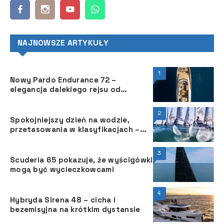
NAJNOWSZE ARTYKUŁY
1
Nowy Pardo Endurance 72 –
elegancja dalekiego rejsu od
włoskiej stoczni Pardo Yachts
2
Spokojniejszy dzień na wodzie,
przetasowania w klasyfikacjach –
Mistrzostw Europy ILCA 4 i Open
European Trophy
3
Scuderia 65 pokazuje, że wyścigówki
mogą być wycieczkowcami
4
Hybryda Sirena 48 – cicha i
bezemisyjna na krótkim dystansie