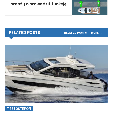
branży wprowadził funkcję
ThrusterHold
RELATED POSTS
RELATED POSTS
MORE
TESTOSTERON