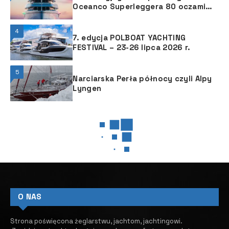
Oceanco Superleggera 80 oczami
Hot Lab
4
7. edycja POLBOAT YACHTING
FESTIVAL – 23-26 lipca 2026 r.
5
Narciarska Perła północy czyli Alpy
Lyngen
YACHTING GIZMOS
YACHTING GIZMOS
Dockmate jako pierwszy w
branży wprowadził funkcję
ThrusterHold