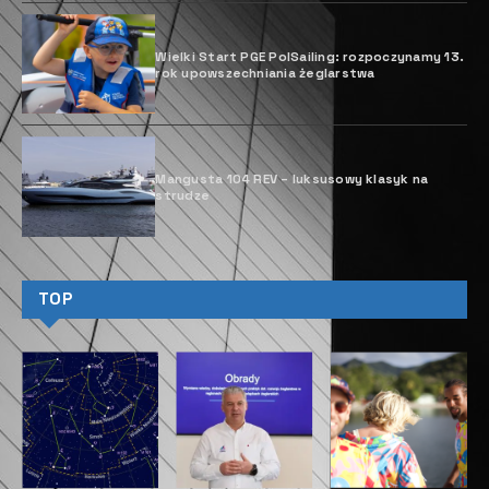
D
ockmate, belgijski producent
bezprzewodowych pilotów do
jachtów, ogłosił wprowadzenie na
rynek nowej funkcji dla swoich
systemów zdalnego sterowania –
ThrusterHold.
ThrusterHold ułatwia skipperom cumowanie łodzi,
umożliwiając im utrzymywanie sterów
strumieniowych skierowanych na lewą lub prawą
burtę na określonym poziomie, aby utrzymać łódź
dociśniętą do pomostu, molo lub innej łodzi.
Chociaż niektórzy producenci OEM elementów
sterujących sterami strumieniowymi oferują
podobną funkcję, jest to pierwszy raz, kiedy ta
funkcja jest dostępna w bezprzewodowym pilocie