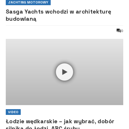
JACHTING MOTOROWY
Sasga Yachts wchodzi w architekturę
budowlaną
0
VIDEO
Łodzie wędkarskie – jak wybrać, dobór
silnika do łodzi, ABC śruby