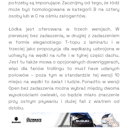
potrzeby są imponujące. Zacznijmy od tego, że łódź
może być homologowana w kategorii B na cztery
osoby lub w C na ośmiu załogantów.
Łódka jest oferowana w trzech wersjach. W
pierwszej bez zadaszenia, w drugiej z zadaszeniem
w formie eleganckiego T-topu z laminatu i w
trzeciej jako propozycja dla wędkarzy uzbrojona w
uchwyty na wędki na rufie i w tylnej części dachu.
Jest tu także mowa o opcjonalnych downriggerach,
więc dla fanów trollingu to must have udanych
połowów – poza tym w standardzie tej wersji 10
miejsc na wędki to świat i ludzie. Ponadto w wersji
Open bez zadaszenia można wybrać między dwoma
wysokościami owiewki, co będzie miało znaczenie
przy ostrym pływaniu i dużej fali z wiatrem od
dziobu.