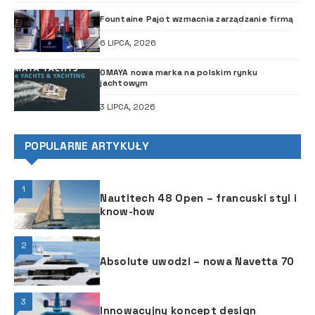
Fountaine Pajot wzmacnia zarządzanie firmą
6 LIPCA, 2026
OMAYA nowa marka na polskim rynku
jachtowym
3 LIPCA, 2026
POPULARNE ARTYKUŁY
1
Nautitech 48 Open – francuski styl i
know-how
2
Absolute uwodzi – nowa Navetta 70
3
Innowacyjny koncept design