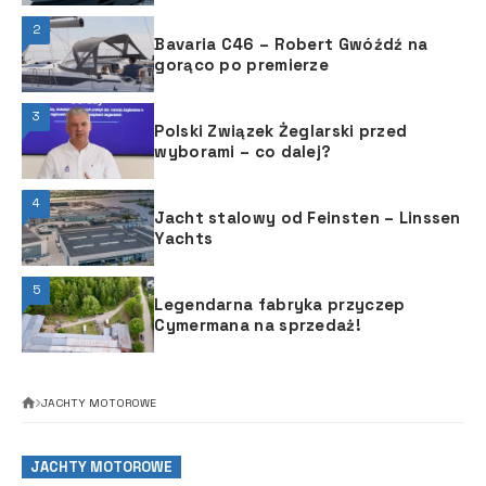
2
Bavaria C46 – Robert Gwóźdź na
gorąco po premierze
3
Polski Związek Żeglarski przed
wyborami – co dalej?
4
Jacht stalowy od Feinsten – Linssen
Yachts
5
Legendarna fabryka przyczep
Cymermana na sprzedaż!
JACHTY MOTOROWE
JACHTY MOTOROWE