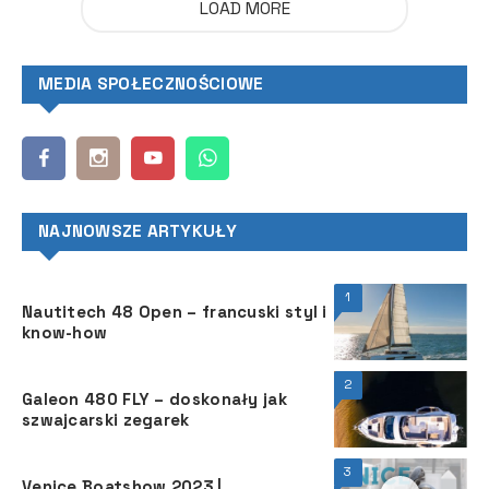
LOAD MORE
MEDIA SPOŁECZNOŚCIOWE
NAJNOWSZE ARTYKUŁY
1
Nautitech 48 Open – francuski styl i
know-how
2
Galeon 480 FLY – doskonały jak
szwajcarski zegarek
3
Venice Boatshow 2023 |