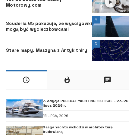
Motorowy.com
4
Scuderia 65 pokazuje, że wyścigówki
mogą być wycieczkowcami
5
Stare mapy. Maszyna z Antykithiry
7. edycja POLBOAT YACHTING FESTIVAL – 23-26
lipca 2026 r.
15 LIPCA, 2026
Sasga Yachts wchodzi w architekturę
budowlaną