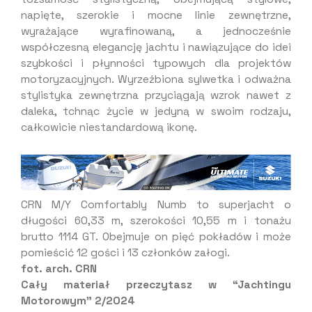
napięte, szerokie i mocne linie zewnętrzne,
wyrażające wyrafinowaną, a jednocześnie
współczesną elegancję jachtu i nawiązujące do idei
szybkości i płynności typowych dla projektów
motoryzacyjnych. Wyrzeźbiona sylwetka i odważna
stylistyka zewnętrzna przyciągają wzrok nawet z
daleka, tchnąc życie w jedyną w swoim rodzaju,
całkowicie niestandardową ikonę.
CRN M/Y Comfortably Numb to superjacht o
długości 60,33 m, szerokości 10,55 m i tonażu
brutto 1114 GT. Obejmuje on pięć pokładów i może
pomieścić 12 gości i 13 członków załogi.
fot. arch. CRN
Cały materiał przeczytasz w “Jachtingu
Motorowym” 2/2024