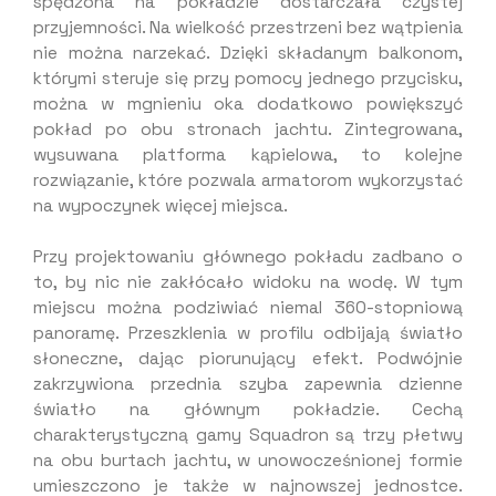
spędzona na pokładzie dostarczała czystej
przyjemności. Na wielkość przestrzeni bez wątpienia
nie można narzekać. Dzięki składanym balkonom,
którymi steruje się przy pomocy jednego przycisku,
można w mgnieniu oka dodatkowo powiększyć
pokład po obu stronach jachtu. Zintegrowana,
wysuwana platforma kąpielowa, to kolejne
rozwiązanie, które pozwala armatorom wykorzystać
na wypoczynek więcej miejsca.
Przy projektowaniu głównego pokładu zadbano o
to, by nic nie zakłócało widoku na wodę. W tym
miejscu można podziwiać niemal 360-stopniową
panoramę. Przeszklenia w profilu odbijają światło
słoneczne, dając piorunujący efekt. Podwójnie
zakrzywiona przednia szyba zapewnia dzienne
światło na głównym pokładzie. Cechą
charakterystyczną gamy Squadron są trzy płetwy
na obu burtach jachtu, w unowocześnionej formie
umieszczono je także w najnowszej jednostce.