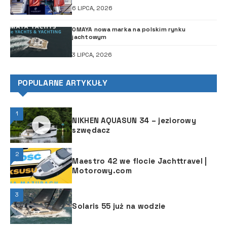
6 LIPCA, 2026
OMAYA nowa marka na polskim rynku
jachtowym
3 LIPCA, 2026
POPULARNE ARTYKUŁY
1
NIKHEN AQUASUN 34 – jeziorowy
szwędacz
2
Maestro 42 we flocie Jachttravel |
Motorowy.com
3
Solaris 55 już na wodzie