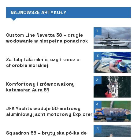
NAJNOWSZE ARTYKUŁY
1
Custom Line Navetta 38 – drugie
wodowanie w niespełna ponad rok
2
Za falą fala mknie, czyli rzecz o
chorobie morskiej
3
Komfortowy i zrównoważony
katamaran Aura 51
4
JFA Yachts woduje 50-metrowy
aluminiowy jacht motorowy Explorer
5
Squadron 58 – brytyjska półka de