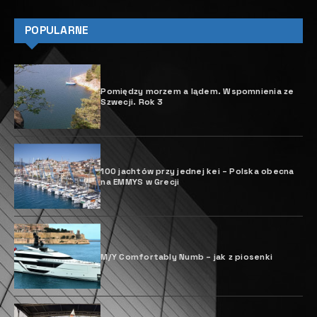
POPULARNE
Pomiędzy morzem a lądem. Wspomnienia ze
Szwecji. Rok 3
100 jachtów przy jednej kei – Polska obecna
na EMMYS w Grecji
M/Y Comfortably Numb – jak z piosenki