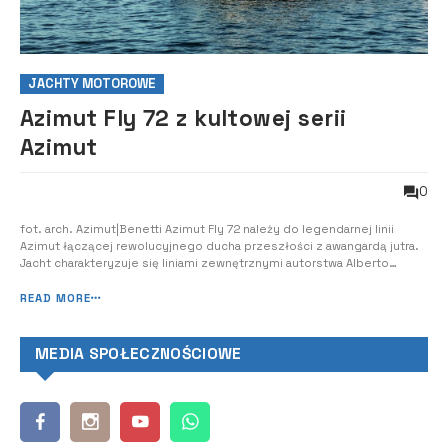
JACHTY MOTOROWE
Azimut Fly 72 z kultowej serii
Azimut
0
fot. arch. Azimut|Benetti Azimut Fly 72 należy do legendarnej linii
Azimut łączącej rewolucyjnego ducha przeszłości z awangardą jutra.
Jacht charakteryzuje się liniami zewnętrznymi autorstwa Alberto
Manciniego, natomiast wnętrza zaprojektował debiutujący w sektorze
żeglarskim architekt Fabio Fantolino. Światowa premiera Fly 7 odbyła
READ MORE
się na fes...
MEDIA SPOŁECZNOŚCIOWE