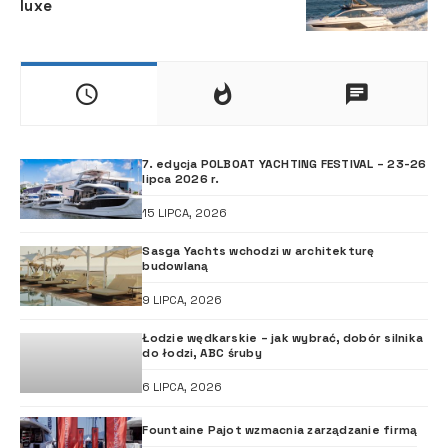
luxe
7. edycja POLBOAT YACHTING FESTIVAL – 23-26
lipca 2026 r.
15 LIPCA, 2026
Sasga Yachts wchodzi w architekturę
budowlaną
9 LIPCA, 2026
Łodzie wędkarskie – jak wybrać, dobór silnika
do łodzi, ABC śruby
6 LIPCA, 2026
Fountaine Pajot wzmacnia zarządzanie firmą