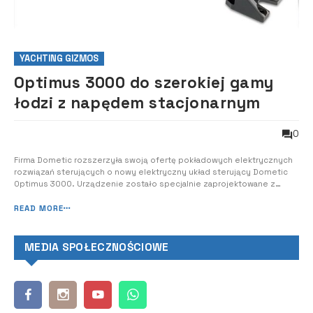
YACHTING GIZMOS
Optimus 3000 do szerokiej gamy
łodzi z napędem stacjonarnym
0
Firma Dometic rozszerzyła swoją ofertę pokładowych elektrycznych
rozwiązań sterujących o nowy elektryczny układ sterujący Dometic
Optimus 3000. Urządzenie zostało specjalnie zaprojektowane z
myślą o ładowności i wymaganiach w zakresie obsługi wielu typów
łodzi stacjonarnych o długości do 40 stóp. Wprowadzanie na rynek
READ MORE
nowego elektrycznego sy...
MEDIA SPOŁECZNOŚCIOWE