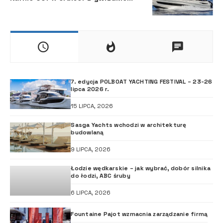
7. edycja POLBOAT YACHTING FESTIVAL – 23-26
lipca 2026 r.
15 LIPCA, 2026
Sasga Yachts wchodzi w architekturę
budowlaną
9 LIPCA, 2026
Łodzie wędkarskie – jak wybrać, dobór silnika
do łodzi, ABC śruby
6 LIPCA, 2026
Fountaine Pajot wzmacnia zarządzanie firmą