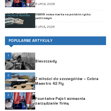
6 LIPCA, 2026
OMAYA nowa marka na polskim rynku
jachtowym
3 LIPCA, 2026
POPULARNE ARTYKUŁY
1
Bieszczady
2
Z miłości do szczegółów – Cobra
Maestro 42 Fly
3
Fountaine Pajot wzmacnia
zarządzanie firmą