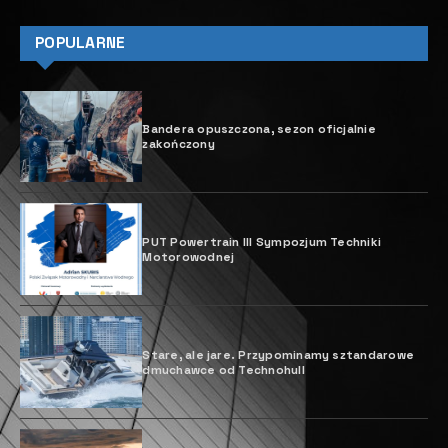
POPULARNE
Bandera opuszczona, sezon oficjalnie
zakończony
PUT Powertrain III Sympozjum Techniki
Motorowodnej
Stare, ale jare. Przypominamy sztandarowe
dmuchawce od Technohull