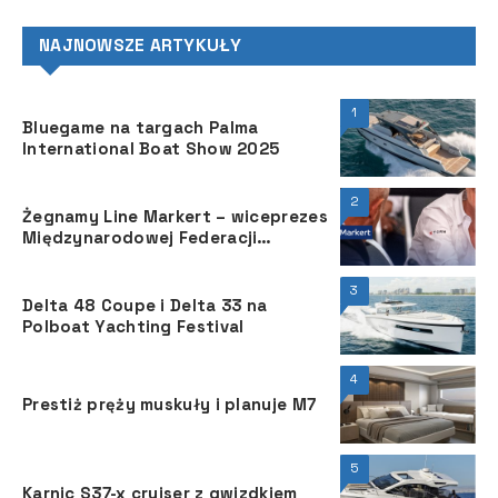
NAJNOWSZE ARTYKUŁY
1
Bluegame na targach Palma
International Boat Show 2025
2
Żegnamy Line Markert – wiceprezes
Międzynarodowej Federacji
Żeglarskiej
3
Delta 48 Coupe i Delta 33 na
Polboat Yachting Festival
4
Prestiż pręży muskuły i planuje M7
5
Karnic S37-x cruiser z gwizdkiem